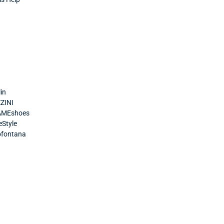
in
ZINI
AMEshoes
eStyle
ofontana