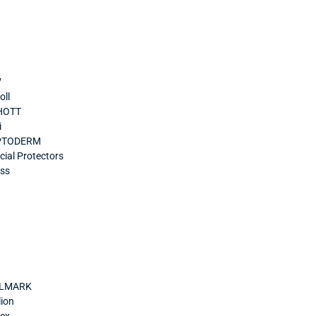
V
oll
HOTT
i
PTODERM
cial Protectors
ss
LMARK
lion
ex