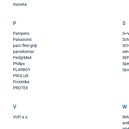
moneta
P
S
Pampers
S+
Panasonic
Sch
paro flexi grip
SC
parodontax
sen
Perl@Med
SE
Philips
Spe
PLAYBOY
Syo
PROLUX
Protetika
PROTEX
V
W
VUP, a.s.
WA
wel
Wid