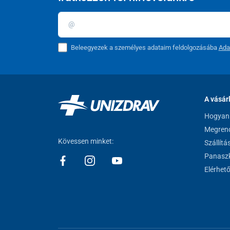
Beleegyezek a személyes adataim feldolgozásába
Ada
A vásár
Hogyan 
Megrend
Kövessen minket:
Szállítá
Panaszk
Elérhet