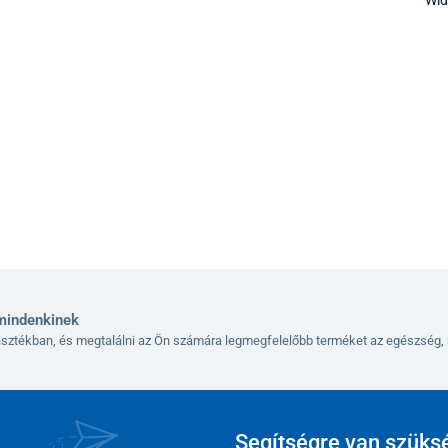
mindenkinek
lasztékban, és megtalálni az Ön számára legmegfelelőbb terméket az egészség, 
Segítségre van szüks