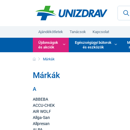
Ajándékötletek
Tanácsok
Kapcsolat
Újdonságok
Egészségügyi bútorok
M
és akciók
és eszközök
Márkák
Márkák
A
ABBEBA
ACCU-CHEK
AIR WOLF
Allga-San
Allpresan
ALPA