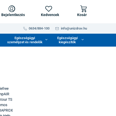
Bejelentkezés
Kedvencek
Kosár
0634/884-100
info@unizdrav.hu
Egészségügyi
Egészségügyi
személyzet és rendelők
kiegészítők
efree
mpAIR
tour TS
smos
RAPROX
is Help