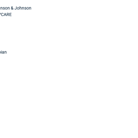
nson & Johnson
YCARE
ian