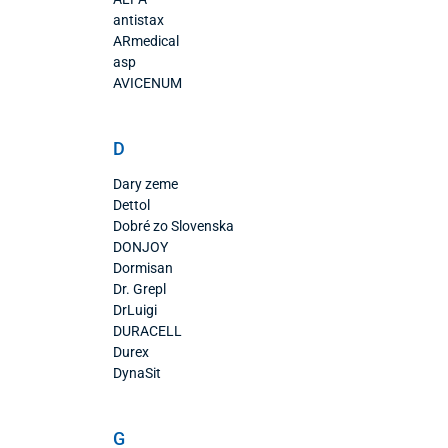
antistax
ARmedical
asp
AVICENUM
D
Dary zeme
Dettol
Dobré zo Slovenska
DONJOY
Dormisan
Dr. Grepl
DrLuigi
DURACELL
Durex
DynaSit
G