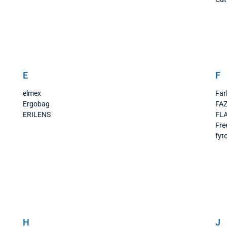
E
F
elmex
Farl
Ergobag
FAZ
ERILENS
FL
Fre
fyt
H
J