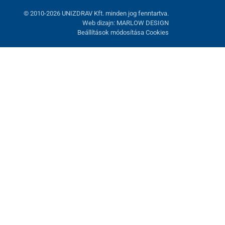
© 2010-2026 UNIZDRAV Kft. minden jog fenntartva.
Web dizajn: MARLOW DESIGN
Beállítások módosítása Cookies
atunk fel. Lehetősége van visszautasítani az opcionális cookie-