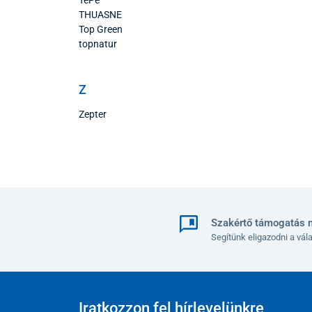
THUASNE
Top Green
topnatur
Z
Zepter
Szakértő támogatás 
Segítünk eligazodni a vá
Iratkozzon fel hírlevelünkre