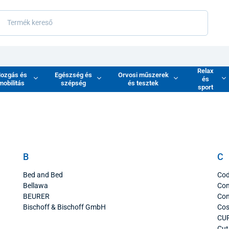
Relax
ozgás és
Egészség és
Orvosi műszerek
és
mobilitás
szépség
és tesztek
sport
B
C
Bed and Bed
Cod
Bellawa
Co
BEURER
Con
Bischoff & Bischoff GmbH
Co
CU
Cut