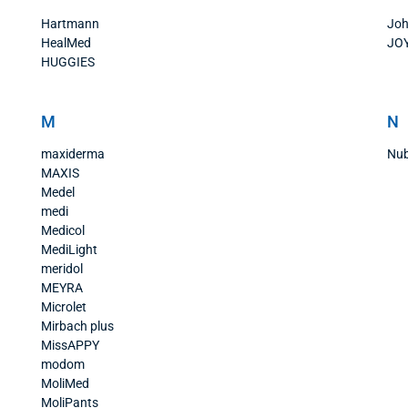
Hartmann
Joh
HealMed
JO
HUGGIES
M
N
maxiderma
Nub
MAXIS
Medel
medi
Medicol
MediLight
meridol
MEYRA
Microlet
Mirbach plus
MissAPPY
modom
MoliMed
MoliPants