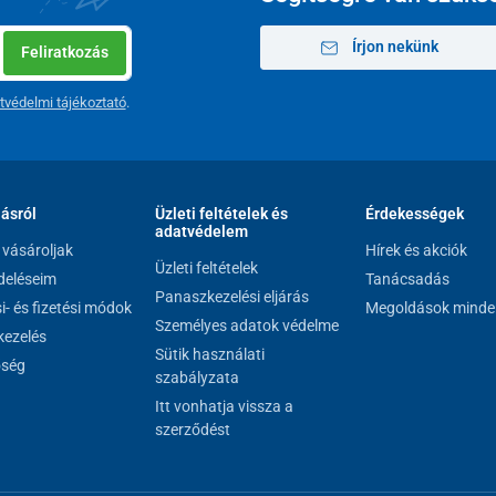
Írjon nekünk
Feliratkozás
tvédelmi tájékoztató
.
lásról
Üzleti feltételek és
Érdekességek
adatvédelem
vásároljak
Hírek és akciók
Üzleti feltételek
eléseim
Tanácsadás
Panaszkezelési eljárás
si- és fizetési módok
Megoldások minde
Személyes adatok védelme
ezelés
Sütik használati
őség
szabályzata
Itt vonhatja vissza a
szerződést