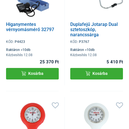
Higanymentes
Duplafejű Jotarap Dual
vérnyomásmérő 32797
sztetoszkóp,
narancssárga
KÓD:
P4423
KÓD:
P3767
Raktáron >10db
Raktáron >10db
Kézbesítés 12.08
Kézbesítés 12.08
25 370 Ft
5 410 Ft
Kosárba
Kosárba