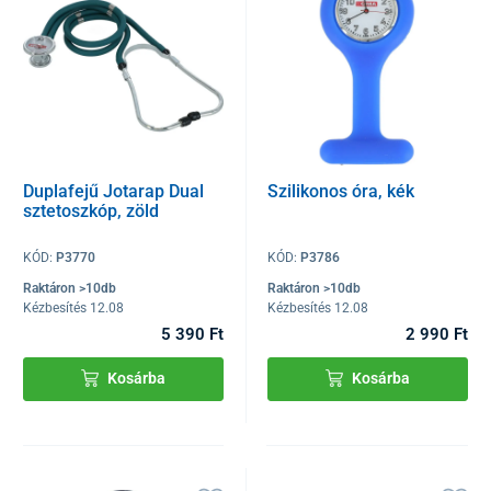
Duplafejű Jotarap Dual
Szilikonos óra, kék
sztetoszkóp, zöld
KÓD:
P3770
KÓD:
P3786
Raktáron >10db
Raktáron >10db
Kézbesítés 12.08
Kézbesítés 12.08
5 390 Ft
2 990 Ft
Kosárba
Kosárba