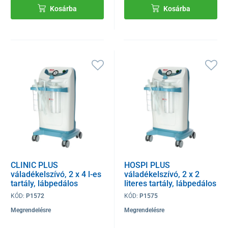
Kosárba
Kosárba
CLINIC PLUS
HOSPI PLUS
váladékelszívó, 2 x 4 l-es
váladékelszívó, 2 x 2
tartály, lábpedálos
literes tartály, lábpedálos
vezérléssel
vezérléssel
KÓD:
P1572
KÓD:
P1575
Megrendelésre
Megrendelésre