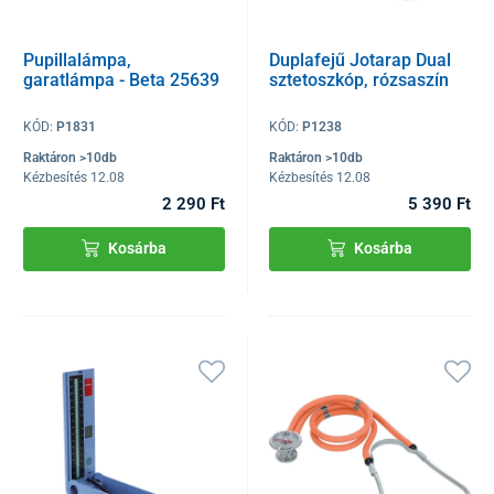
Pupillalámpa,
Duplafejű Jotarap Dual
garatlámpa - Beta 25639
sztetoszkóp, rózsaszín
KÓD:
P1831
KÓD:
P1238
Raktáron >10db
Raktáron >10db
Kézbesítés 12.08
Kézbesítés 12.08
2 290 Ft
5 390 Ft
Kosárba
Kosárba