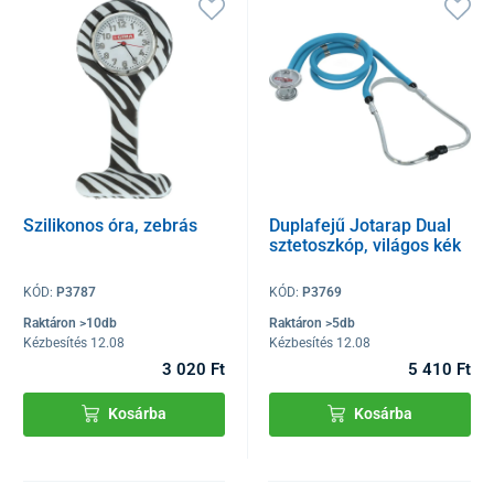
Szilikonos óra, zebrás
Duplafejű Jotarap Dual
sztetoszkóp, világos kék
KÓD:
P3787
KÓD:
P3769
Raktáron >10db
Raktáron >5db
Kézbesítés 12.08
Kézbesítés 12.08
3 020 Ft
5 410 Ft
Kosárba
Kosárba