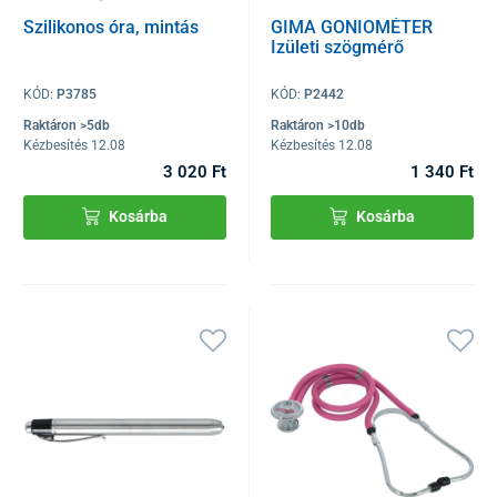
Szilikonos óra, mintás
GIMA GONIOMÉTER
Izületi szögmérő
KÓD:
P3785
KÓD:
P2442
Raktáron >5db
Raktáron >10db
Kézbesítés 12.08
Kézbesítés 12.08
3 020 Ft
1 340 Ft
Kosárba
Kosárba