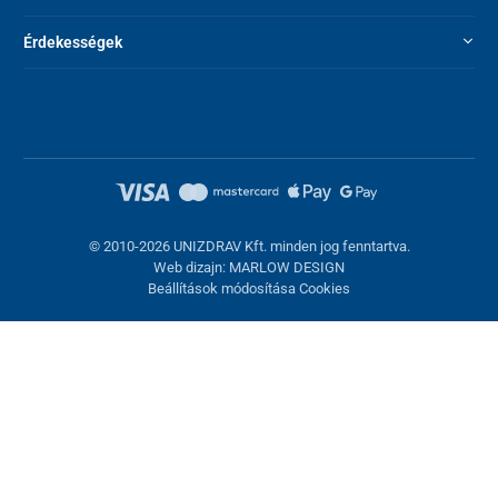
Érdekességek
© 2010-2026 UNIZDRAV Kft. minden jog fenntartva.
Web dizajn: MARLOW DESIGN
Beállítások módosítása Cookies
Sütik beállítása
Ezek az oldalak cookie-kat használnak. Egyesek szükségesek az
oldal megfelelő működéséhez, másokat csak az Ön
hozzájárulásával használhatunk fel. Lehetősége van
visszautasítani az opcionális cookie-kat.
Elutasítani.