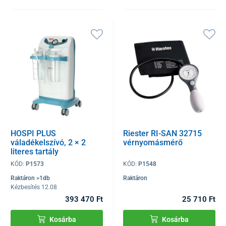
HOSPI PLUS
Riester RI-SAN 32715
váladékelszívó, 2 × 2
vérnyomásmérő
literes tartály
KÓD:
P1573
KÓD:
P1548
Raktáron >1db
Raktáron
Kézbesítés 12.08
393 470 Ft
25 710 Ft
Kosárba
Kosárba