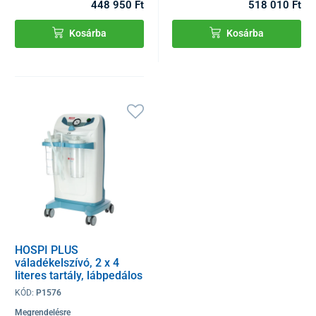
448 950 Ft
518 010 Ft
Kosárba
Kosárba
HOSPI PLUS
váladékelszívó, 2 x 4
literes tartály, lábpedálos
vezérléssel
KÓD:
P1576
Megrendelésre