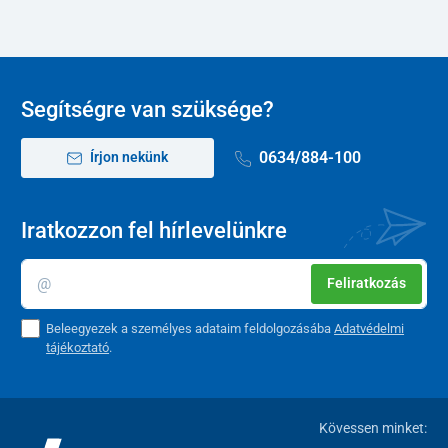
Segítségre van szüksége?
0634/884-100
Írjon nekünk
Iratkozzon fel hírlevelünkre
Feliratkozás
Beleegyezek a személyes adataim feldolgozásába
Adatvédelmi
tájékoztató
.
Kövessen minket: