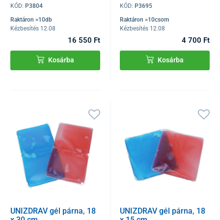
KÓD:
P3804
KÓD:
P3695
Raktáron >10db
Raktáron >10csom
Kézbesítés 12.08
Kézbesítés 12.08
16 550 Ft
4 700 Ft
Kosárba
Kosárba
UNIZDRAV gél párna, 18
UNIZDRAV gél párna, 18
x 30 cm
x 15 cm