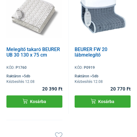
Melegítő takaró BEURER
BEURER FW 20
UB 30 130 x 75 cm
lábmelegítő
KÓD:
P1760
KÓD:
P0919
Raktáron >5db
Raktáron >5db
Kézbesítés 12.08
Kézbesítés 12.08
20 390 Ft
20 770 Ft
Kosárba
Kosárba