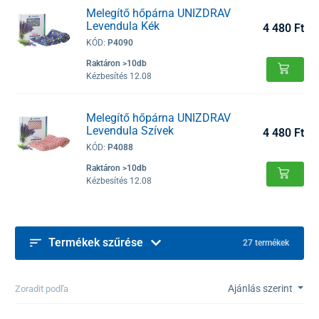
Melegítő hőpárna UNIZDRAV
Levendula Kék
4 480 Ft
KÓD:
P4090
Raktáron >10db
Kézbesítés 12.08
Melegítő hőpárna UNIZDRAV
Levendula Szívek
4 480 Ft
KÓD:
P4088
Raktáron >10db
Kézbesítés 12.08
Termékek szűrése
27 termékek
Ajánlás szerint
Zoradit podľa