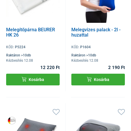
Melegítőpárna BEURER
Melegvizes palack - 2l -
HK 26
huzattal
KÓD:
P5224
KÓD:
P1604
Raktáron >10db
Raktáron >10db
Kézbesítés 12.08
Kézbesítés 12.08
12 220 Ft
2 190 Ft
Kosárba
Kosárba