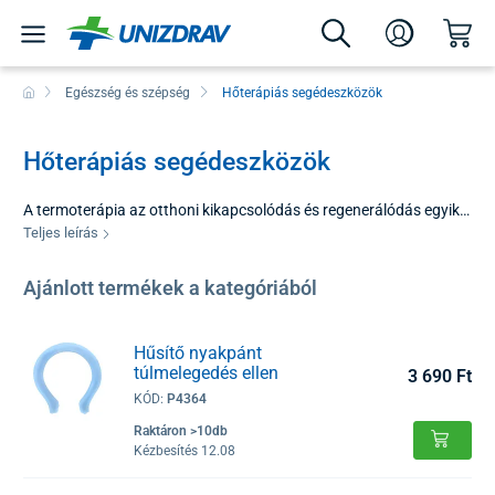
Egészség és szépség
Hőterápiás segédeszközök
Hőterápiás segédeszközök
A termoterápia az otthoni kikapcsolódás és regenerálódás egyik
legrégebbi és leghatékonyabb módja. Kínálatunkban található
Teljes leírás
fűtő- és hűtőkészülékek azonnali enyhülést nyújtanak, függetlenül
attól, hogy egy hosszú munkanap után merev nyakkal küzd, vagy
Ajánlott termékek a kategóriából
sportteljesítmény utáni duzzanat levezetésére van szüksége. A
megfelelően megválasztott hőmérsékleti rendszer jelentősen
felgyorsíthatja a felépülést és helyreállíthatja a jó közérzetet.
Hűsítő nyakpánt
túlmelegedés ellen
3 690 Ft
KÓD:
P4364
Raktáron >10db
Kézbesítés 12.08