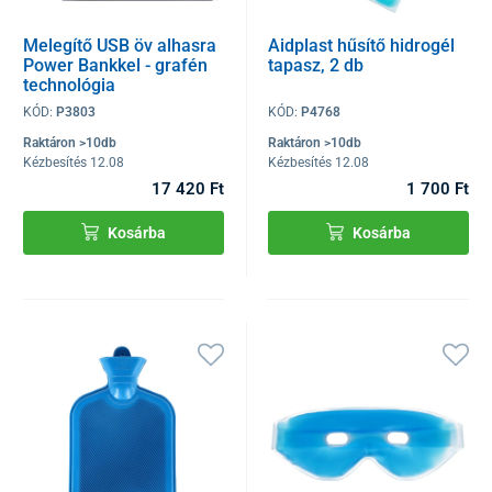
Melegítő USB öv alhasra
Aidplast hűsítő hidrogél
Power Bankkel - grafén
tapasz, 2 db
technológia
KÓD:
P3803
KÓD:
P4768
Raktáron >10db
Raktáron >10db
Kézbesítés 12.08
Kézbesítés 12.08
17 420 Ft
1 700 Ft
Kosárba
Kosárba