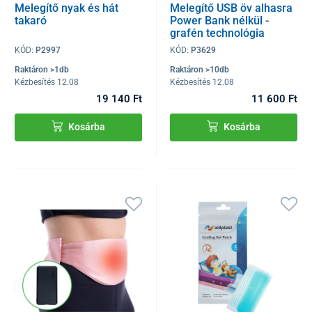
Melegítő nyak és hát
Melegítő USB öv alhasra
takaró
Power Bank nélkül -
grafén technológia
KÓD:
P2997
KÓD:
P3629
Raktáron >1db
Raktáron >10db
Kézbesítés 12.08
Kézbesítés 12.08
19 140 Ft
11 600 Ft
Kosárba
Kosárba