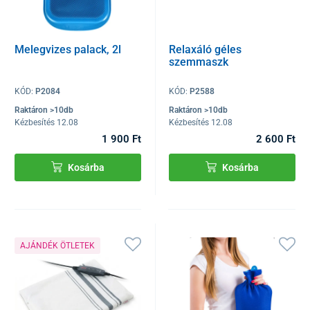
Melegvizes palack, 2l
Relaxáló géles
szemmaszk
KÓD:
P2084
KÓD:
P2588
Raktáron >10db
Raktáron >10db
Kézbesítés 12.08
Kézbesítés 12.08
1 900 Ft
2 600 Ft
Kosárba
Kosárba
AJÁNDÉK ÖTLETEK