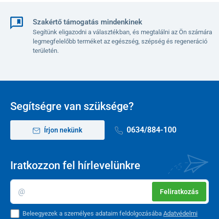
Szakértő támogatás mindenkinek
Segítünk eligazodni a választékban, és megtalálni az Ön számára
legmegfelelőbb terméket az egészség, szépség és regeneráció
területén.
Segítségre van szüksége?
0634/884-100
Írjon nekünk
Iratkozzon fel hírlevelünkre
Feliratkozás
Beleegyezek a személyes adataim feldolgozásába
Adatvédelmi