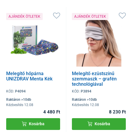
AJÁNDÉK ÖTLETEK
AJÁNDÉK ÖTLETEK
Melegítő hőpárna
Melegítő ezüstszínű
UNIZDRAV Menta Kék
szemmaszk – grafén
technológiával
UNIZDRAV
KÓD:
P4094
KÓD:
P3894
Raktáron >10db
Raktáron >10db
Kézbesítés 12.08
Kézbesítés 12.08
4 480 Ft
8 230 Ft
Kosárba
Kosárba