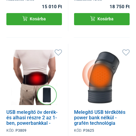
15 010 Ft
18 750 Ft
Kosárba
Kosárba
USB melegítő öv derék-
Melegítő USB térdkötés
és alhasi részre 2 az 1-
power bank nélkül -
ben, powerbankkal -
grafén technológia
grafén technológia
KÓD:
P3809
KÓD:
P3625