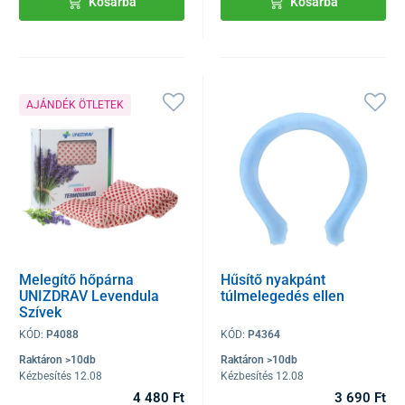
Kosárba
Kosárba
AJÁNDÉK ÖTLETEK
Melegítő hőpárna
Hűsítő nyakpánt
UNIZDRAV Levendula
túlmelegedés ellen
Szívek
KÓD:
P4088
KÓD:
P4364
Raktáron >10db
Raktáron >10db
Kézbesítés 12.08
Kézbesítés 12.08
4 480 Ft
3 690 Ft