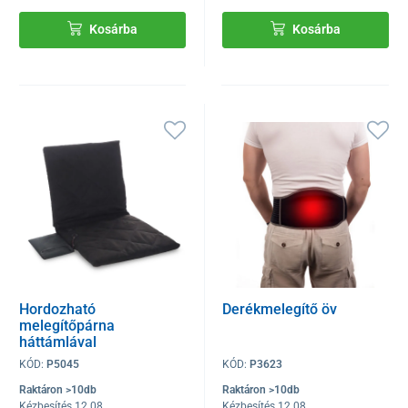
Kosárba
Kosárba
Hordozható
Derékmelegítő öv
melegítőpárna
háttámlával
KÓD:
P5045
KÓD:
P3623
Raktáron >10db
Raktáron >10db
Kézbesítés 12.08
Kézbesítés 12.08