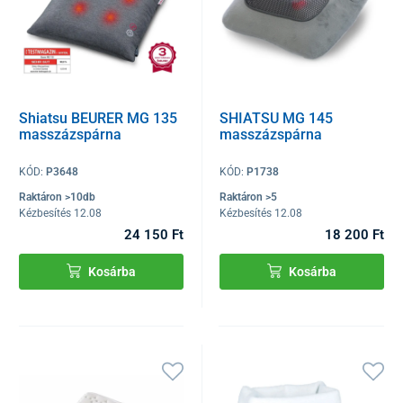
Shiatsu BEURER MG 135
SHIATSU MG 145
masszázspárna
masszázspárna
KÓD:
P3648
KÓD:
P1738
Raktáron >10db
Raktáron >5
Kézbesítés 12.08
Kézbesítés 12.08
24 150 Ft
18 200 Ft
Kosárba
Kosárba