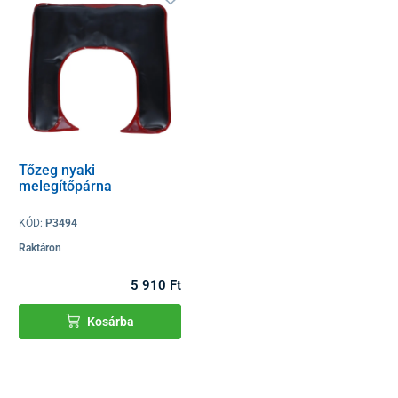
Tőzeg nyaki
melegítőpárna
KÓD:
P3494
Raktáron
5 910 Ft
Kosárba