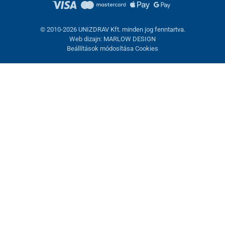
© 2010-2026 UNIZDRAV Kft. minden jog fenntartva.
Web dizajn: MARLOW DESIGN
Beállítások módosítása Cookies
Sütik beállítása
Ezek az oldalak cookie-kat használnak. Egyesek szükségesek az
oldal megfelelő működéséhez, másokat csak az Ön
hozzájárulásával használhatunk fel. Lehetősége van
visszautasítani az opcionális cookie-kat.
Elutasítani.
Feltétlenül szükséges
Teljesítmény
Marketing sütik