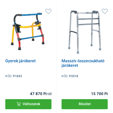
Gyerek járókeret
Masszív összecsukható
járókeret
KÓD:
P1843
KÓD:
P2018
47 870 Ft
15 700 Ft
tól
Változatok
Részlet