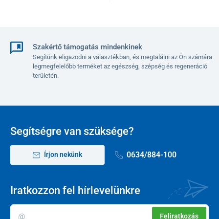
Szakértő támogatás mindenkinek
Segítünk eligazodni a választékban, és megtalálni az Ön számára
legmegfelelőbb terméket az egészség, szépség és regeneráció
területén.
Segítségre van szüksége?
0634/884-100
Írjon nekünk
Iratkozzon fel hírlevelünkre
Feliratkozás