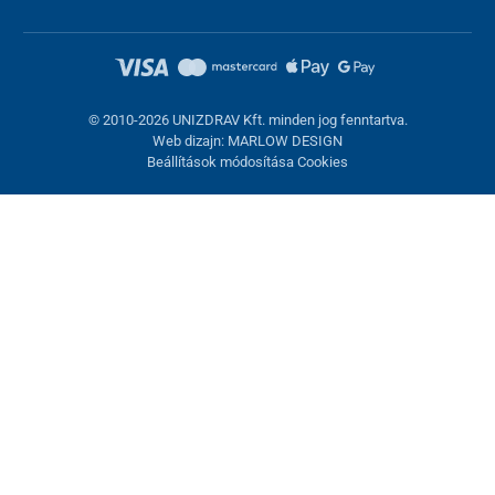
© 2010-2026 UNIZDRAV Kft. minden jog fenntartva.
Web dizajn: MARLOW DESIGN
Beállítások módosítása Cookies
Sütik beállítása
Ezek az oldalak cookie-kat használnak. Egyesek szükségesek az
oldal megfelelő működéséhez, másokat csak az Ön
hozzájárulásával használhatunk fel. Lehetősége van
visszautasítani az opcionális cookie-kat.
Elutasítani.
Feltétlenül szükséges
Teljesítmény