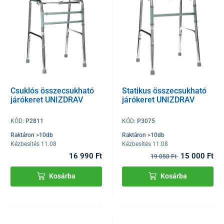
Csuklós összecsukható
Statikus összecsukható
járókeret UNIZDRAV
járókeret UNIZDRAV
KÓD:
P2811
KÓD:
P3075
Raktáron >10db
Raktáron >10db
Kézbesítés 11.08
Kézbesítés 11.08
16 990 Ft
15 000 Ft
19 050 Ft
Kosárba
Kosárba