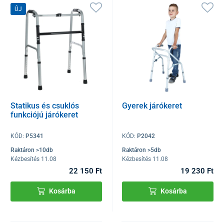
ÚJ
Statikus és csuklós
Gyerek járókeret
funkciójú járókeret
KÓD:
P5341
KÓD:
P2042
Raktáron >10db
Raktáron >5db
Kézbesítés 11.08
Kézbesítés 11.08
22 150 Ft
19 230 Ft
Kosárba
Kosárba