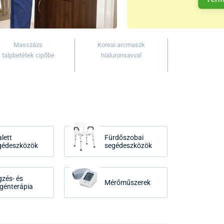
Masszázs
Koreai arcmaszk
talpbetétek cipőbe
hialuronsavval
lett
Fürdőszobai
gédeszközök
segédeszközök
gzés- és
Mérőműszerek
igénterápia