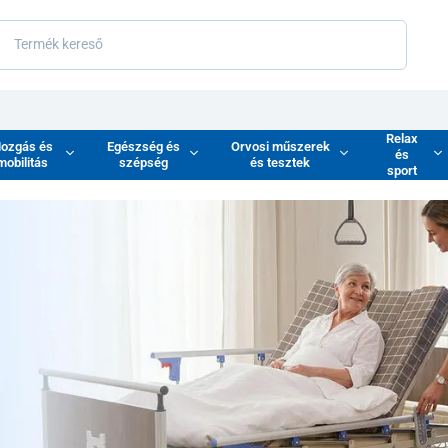
Relax
ozgás és
Egészség és
Orvosi műszerek
és
mobilitás
szépség
és tesztek
sport