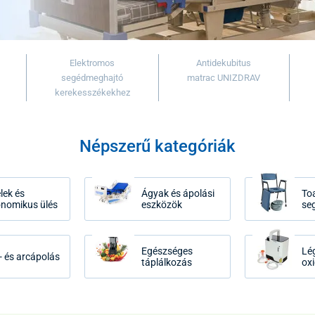
Elektromos
Antidekubitus
segédmeghajtó
matrac UNIZDRAV
kerekesszékekhez
Népszerű kategóriák
lek és
Ágyak és ápolási
Toa
onomikus ülés
eszközök
se
Egészséges
Lé
- és arcápolás
táplálkozás
ox