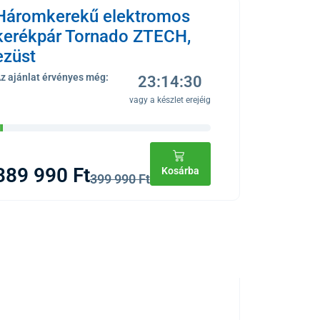
Háromkerekű elektromos
kerékpár Tornado ZTECH,
ezüst
z ajánlat érvényes még:
23:14:30
vagy a készlet erejéig
389 990 Ft
Kosárba
399 990 Ft
ÚJ