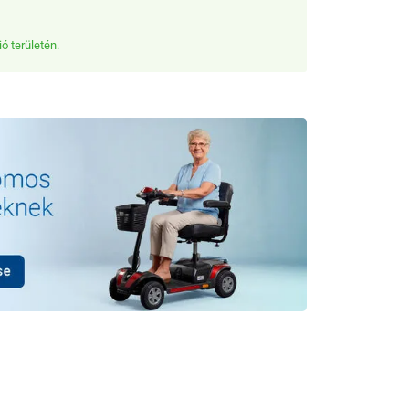
Gyors 
ó területén.
Rendelé