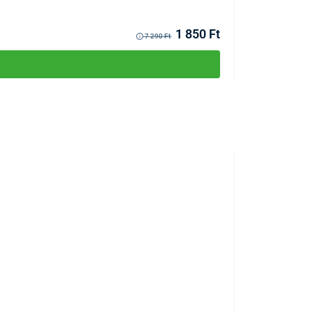
Raktáron >10db
Kézbesítés 11.08
1 850 Ft
7 290 Ft
TOP TERMÉK