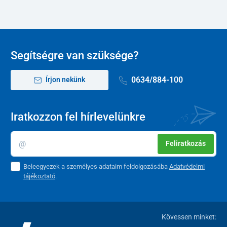
Segítségre van szüksége?
0634/884-100
Írjon nekünk
Iratkozzon fel hírlevelünkre
Feliratkozás
Beleegyezek a személyes adataim feldolgozásába
Adatvédelmi
tájékoztató
.
Kövessen minket: