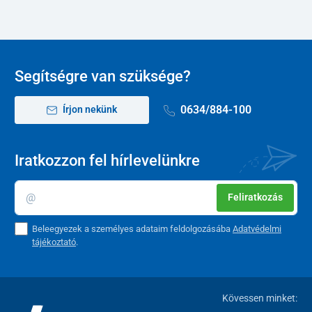
Segítségre van szüksége?
0634/884-100
Írjon nekünk
Iratkozzon fel hírlevelünkre
Feliratkozás
Beleegyezek a személyes adataim feldolgozásába
Adatvédelmi
tájékoztató
.
Kövessen minket: