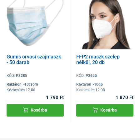
Gumis orvosi szájmaszk
FFP2 maszk szelep
- 50 darab
nélkül, 20 db
KÓD:
P3285
KÓD:
P3655
Raktáron >10csom
Raktáron >10db
Kézbesítés 12.08
Kézbesítés 12.08
1 790 Ft
1 870 Ft
Kosárba
Kosárba