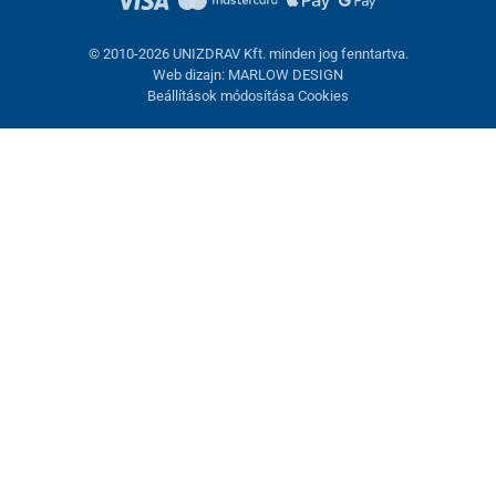
© 2010-2026 UNIZDRAV Kft. minden jog fenntartva.
Web dizajn: MARLOW DESIGN
Beállítások módosítása Cookies
Sütik beállítása
Ezek az oldalak cookie-kat használnak. Egyesek szükségesek az
oldal megfelelő működéséhez, másokat csak az Ön
hozzájárulásával használhatunk fel. Lehetősége van
visszautasítani az opcionális cookie-kat.
Elutasítani.
Feltétlenül szükséges
Teljesítmény
Marketing sütik