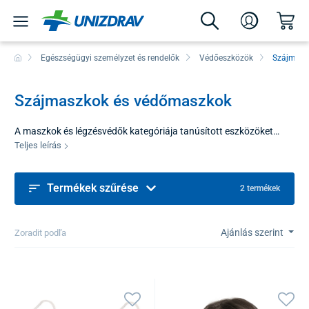
Egészségügyi személyzet és rendelők
Védőeszközök
Szájmasz
Szájmaszkok és védőmaszkok
A maszkok és légzésvédők kategóriája tanúsított eszközöket
kínál a légzőrendszer biológiai és mechanikai részecskék elleni
Teljes leírás
védelmére. Az egészségügyben és a professzionális
szolgáltatásokban a megfelelő arcvédelem nemcsak a fertőző
Termékek szűrése
betegségek terjedésének megelőzéseként elengedhetetlen, hanem
2 termékek
a finom por és a füstök elleni védelemként is. Termékeink
megfelelnek a szigorú európai szabványoknak, ami garantálja a
Ajánlás szerint
magas szűrési kapacitásukat és megbízhatóságukat.
Zoradit podľa