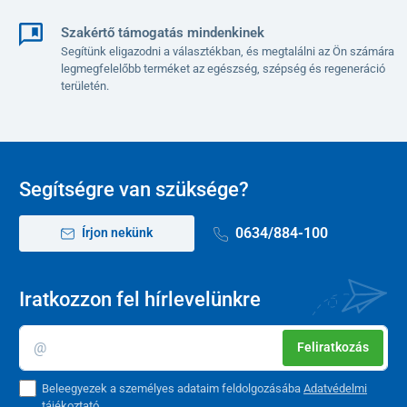
Szakértő támogatás mindenkinek
Segítünk eligazodni a választékban, és megtalálni az Ön számára
legmegfelelőbb terméket az egészség, szépség és regeneráció
területén.
Segítségre van szüksége?
0634/884-100
Írjon nekünk
Iratkozzon fel hírlevelünkre
Feliratkozás
Beleegyezek a személyes adataim feldolgozásába
Adatvédelmi
tájékoztató
.