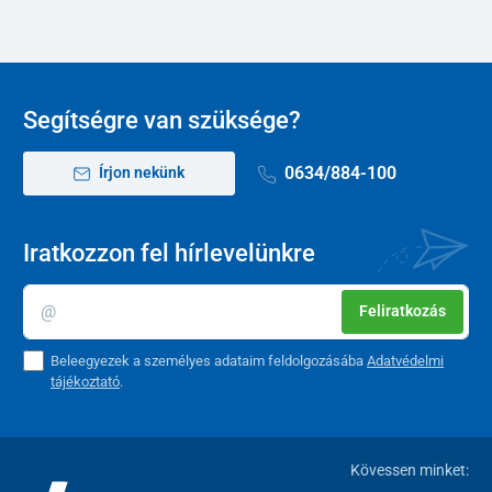
Segítségre van szüksége?
0634/884-100
Írjon nekünk
Iratkozzon fel hírlevelünkre
Feliratkozás
Beleegyezek a személyes adataim feldolgozásába
Adatvédelmi
tájékoztató
.
Kövessen minket: