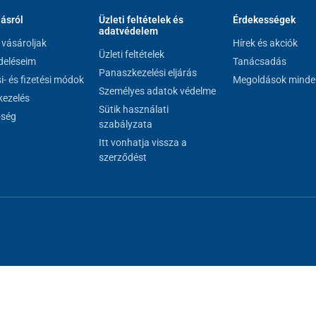
lásról
Üzleti feltételek és
Érdekességek
adatvédelem
vásároljak
Hírek és akciók
Üzleti feltételek
eléseim
Tanácsadás
Panaszkezelési eljárás
si- és fizetési módok
Megoldások minde
Személyes adatok védelme
ezelés
Sütik használati
őség
szabályzata
Itt vonhatja vissza a
szerződést