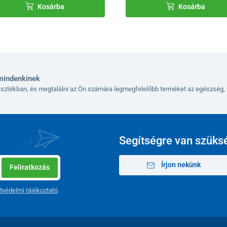
Kosárba
Kosárba
mindenkinek
lasztékban, és megtalálni az Ön számára legmegfelelőbb terméket az egészség, 
Segítségre van szüks
Írjon nekünk
Feliratkozás
tvédelmi tájékoztató
.