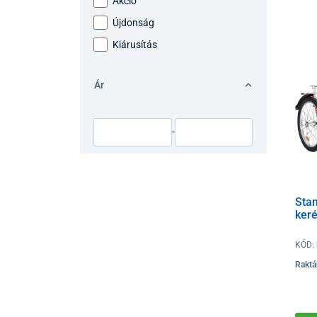
Akció
Újdonság
Kiárusítás
Ár
-
Sta
ker
KÓD:
Raktá