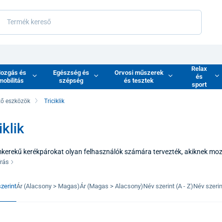
Relax
ozgás és
Egészség és
Orvosi műszerek
és
mobilitás
szépség
és tesztek
sport
tő eszközök
Triciklik
iklik
kerekű kerékpárokat olyan felhasználók számára tervezték, akiknek mo
yamatosan egyensúlyban kellene lenniük, mint egy klasszikus kerékpáron.
írás
osságot biztosít a mozgás minden fázisában - lehetővé téve a biztonságo
veszélye nélkül.
zerint
Ár (Alacsony > Magas)
Ár (Magas > Alacsony)
Név szerint (A - Z)
Név szerint