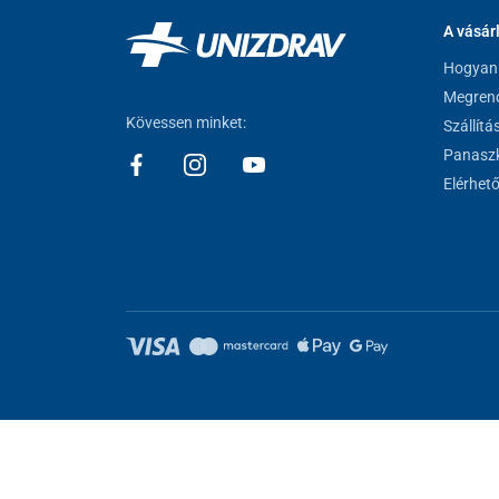
A vásár
Hogyan 
Megrend
Kövessen minket:
Szállítá
Panaszk
Elérhet