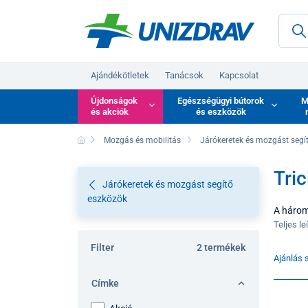
Ajándékötletek
Tanácsok
Kapcsolat
Újdonságok
Egészségügyi bútorok
M
és akciók
és eszközök
Mozgás és mobilitás
Járókeretek és mozgást segí
Tric
Járókeretek és mozgást segítő
eszközök
A három
hogy fol
Teljes le
magabizt
Filter
2 termékek
az esés 
Ajánlás s
Címke