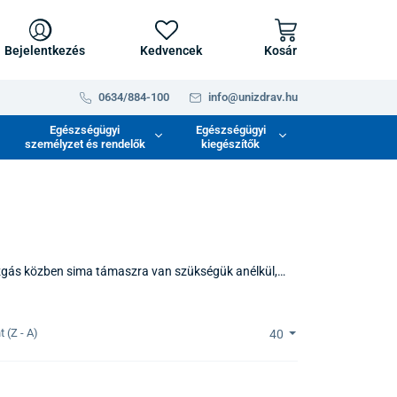
Bejelentkezés
Kedvencek
Kosár
0634/884-100
info@unizdrav.hu
Egészségügyi
Egészségügyi
személyzet és rendelők
kiegészítők
zgás közben sima támaszra van szükségük anélkül,
 A háromkerekű kerékpár kialakítása stabilitást és
s felszállást, a kerékpározást és a teljes megállást
 (Z - A)
40