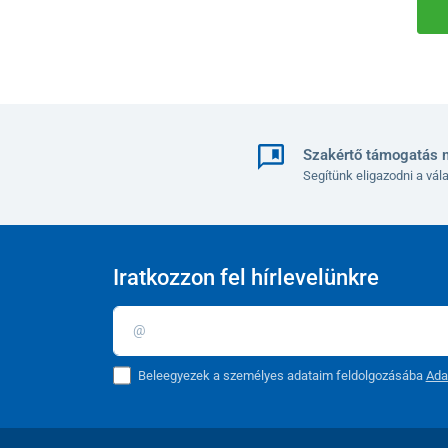
Szakértő támogatás 
Segítünk eligazodni a vá
Iratkozzon fel hírlevelünkre
Beleegyezek a személyes adataim feldolgozásába
Ada