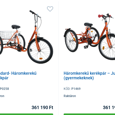
ndard- Háromkerekű
Háromkerekű kerékpár – Ju
ékpár
(gyermekeknek)
P0258
KÓD:
P1469
ron
Raktáron
361 190 Ft
361 1