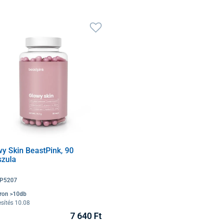
y Skin BeastPink, 90
szula
P5207
ron >10db
sítés 10.08
7 640 Ft