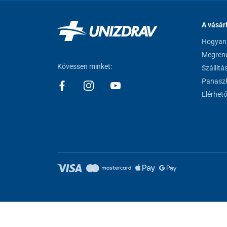
A vásár
Hogyan 
Megrend
Kövessen minket:
Szállítá
Panaszk
Elérhet