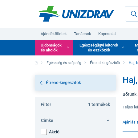
Ajándékötletek
Tanácsok
Kapcsolat
Újdonságok
Egészségügyi bútorok
M
és akciók
és eszközök
Egészség és szépség
Étrend-kiegészítők
Haj, 
Haj
Étrend-kiegészítők
Bőrünk 
hiányába
Filter
1 termékek
szépség
Teljes le
építőel
Címke
Ajánlás s
Akció