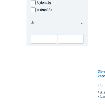
Újdonság
Kiárusítás
Ár
-
Glow
kap
KÓD:
Raktá
Kézbe