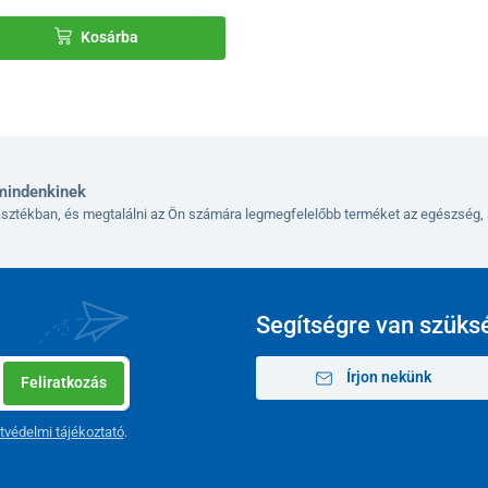
Kosárba
mindenkinek
lasztékban, és megtalálni az Ön számára legmegfelelőbb terméket az egészség, 
Segítségre van szüks
Írjon nekünk
Feliratkozás
tvédelmi tájékoztató
.