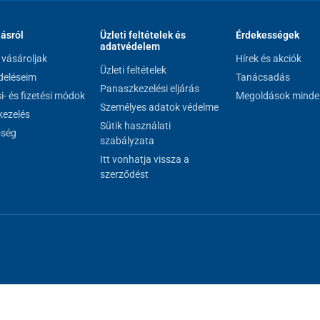
lásról
Üzleti feltételek és
Érdekességek
adatvédelem
vásároljak
Hírek és akciók
Üzleti feltételek
eléseim
Tanácsadás
Panaszkezelési eljárás
si- és fizetési módok
Megoldások minde
Személyes adatok védelme
ezelés
Sütik használati
őség
szabályzata
Itt vonhatja vissza a
szerződést