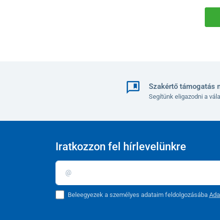
Szakértő támogatás 
Segítünk eligazodni a vá
Iratkozzon fel hírlevelünkre
Beleegyezek a személyes adataim feldolgozásába
Ada