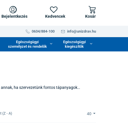
Bejelentkezés
Kedvencek
Kosár
0634/884-100
info@unizdrav.hu
Egészségügyi
Egészségügyi
személyzet és rendelők
kiegészítők
i annak, ha szervezetünk fontos tápanyagok
zott táplálékkiegészítőkkel szeretnék támogatni külső
iegészítők a szervezet számára azokat az
eti egészséghez szükségesek.
 (Z - A)
40