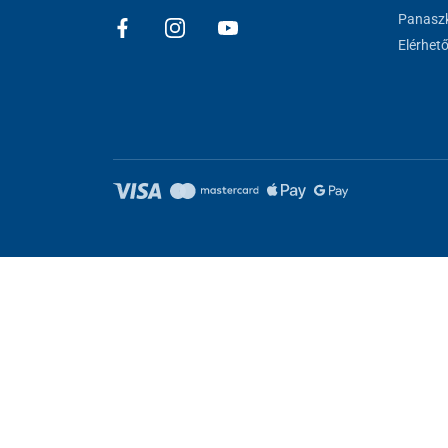
Panaszk
Elérhet
Sütik beállítása
Ezek az oldalak cookie-kat használnak. Egyesek szükségesek az old
kat.
Elutasítani.
Feltétlenül szükséges