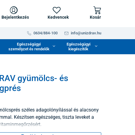
Bejelentkezés
Kedvencek
Kosár
0634/884-100
info@unizdrav.hu
Egészségügyi
Egészségügyi
személyzet és rendelők
kiegészítők
RAV gyümölcs- és
gprés
ölcsprés széles adagolónyílással és alacsony
mmal. Készítsen egészséges, tiszta leveket a
itaminmegőrzésért.