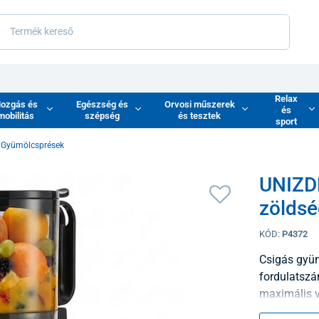
Relax
ozgás és
Egészség és
Orvosi műszerek
és
mobilitás
szépség
és tesztek
sport
Gyümölcsprések
UNIZD
zöldsé
KÓD:
P4372
Csigás gyüm
fordulatszá
maximális v