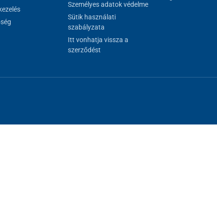
Személyes adatok védelme
ezelés
Sütik használati
őség
szabályzata
Itt vonhatja vissza a
szerződést
al megfelelő működéséhez, másokat csak az Ön hozzájárulásával használh