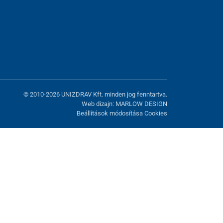
© 2010-2026 UNIZDRAV Kft. minden jog fenntartva.
Web dizajn: MARLOW DESIGN
Beállítások módosítása Cookies
atunk fel. Lehetősége van visszautasítani az opcionális cookie-