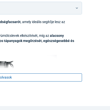
dségfacsarót
, amely ideális segítője lesz az
gyümölcslevek elkészítését, míg az
alacsony
os tápanyagok megőrzését,
egészségesebbé és
olvasok