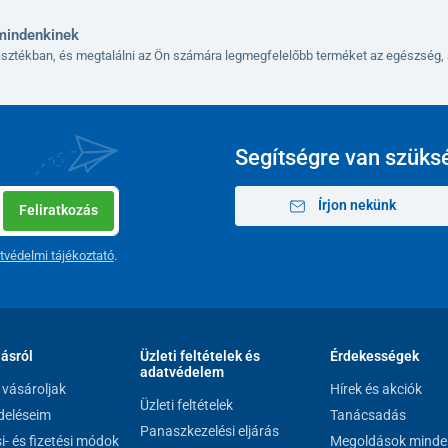
mindenkinek
lasztékban, és megtalálni az Ön számára legmegfelelőbb terméket az egészség, 
Segítségre van szüks
Írjon nekünk
Feliratkozás
tvédelmi tájékoztató
.
etű, akár 13 cm átmérőjű tölcsérnyílással
y egyszerre nagyobb darab gyümölcsöt és zöldséget is
selés során
. A légyűjtő edény körülbelül 1000 ml
 ml kapacitású.
lásról
Üzleti feltételek és
Érdekességek
adatvédelem
ely minimalizálja a sérülés kockázatát. Ha a készülék
vásároljak
Hírek és akciók
Üzleti feltételek
ak elindítását.
eléseim
Tanácsadás
Panaszkezelési eljárás
si- és fizetési módok
Megoldások minde