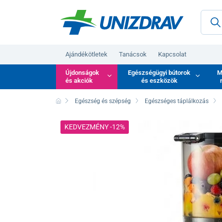
Ajándékötletek
Tanácsok
Kapcsolat
Újdonságok
Egészségügyi bútorok
M
és akciók
és eszközök
Egészség és szépség
Egészséges táplálkozás
KEDVEZMÉNY -12%