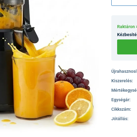
Raktáron 
Kézbesíté
Újrahasznosít
Kiszerelés:
Mértékegysé
Egységár:
Cikkszám:
Jótállás: