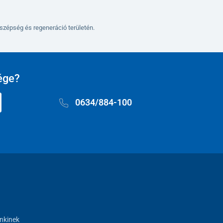
szépség és regeneráció területén.
ége?
0634/884-100
nkinek