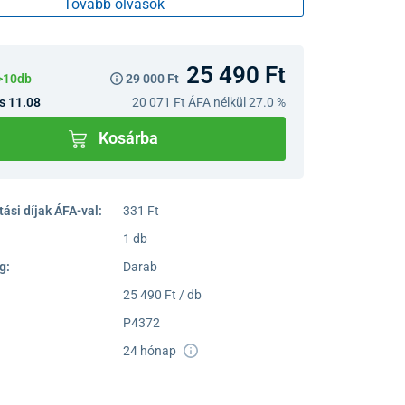
Tovább olvasok
25 490 Ft
>10db
29 000 Ft
s 11.08
20 071 Ft
ÁFA nélkül 27.0 %
Kosárba
ási díjak ÁFA-val:
331 Ft
1 db
g:
Darab
25 490 Ft / db
P4372
24 hónap