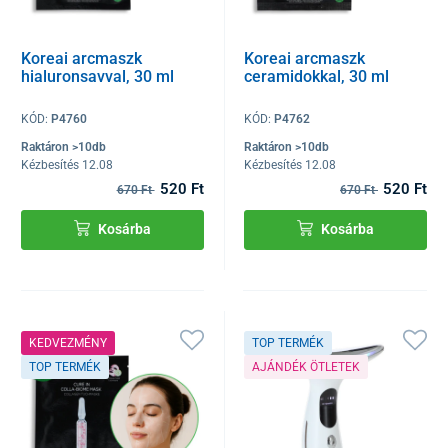
Koreai arcmaszk
Koreai arcmaszk
hialuronsavval, 30 ml
ceramidokkal, 30 ml
KÓD:
P4760
KÓD:
P4762
Raktáron >10db
Raktáron >10db
Kézbesítés 12.08
Kézbesítés 12.08
520 Ft
520 Ft
670 Ft
670 Ft
Kosárba
Kosárba
KEDVEZMÉNY
TOP TERMÉK
TOP TERMÉK
AJÁNDÉK ÖTLETEK