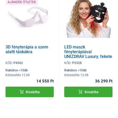
AJÁNDÉK ÖTLETEK
3D fényterápia a szem
LED maszk
alatti táskákra
fényterápiával
UNIZDRAV Luxury, fekete
KÓD:
P4562
KÓD:
P5328
Raktáron >10db
Raktáron >10db
Kézbesítés 12.08
Kézbesítés 12.08
14 550 Ft
36 290 Ft
Kosárba
Kosárba