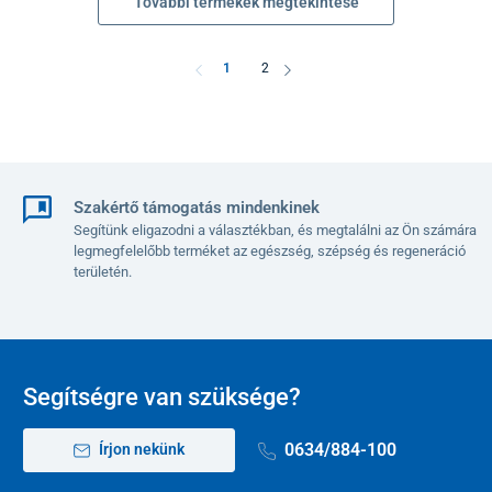
További termékek megtekintése
1
2
Szakértő támogatás mindenkinek
Segítünk eligazodni a választékban, és megtalálni az Ön számára
legmegfelelőbb terméket az egészség, szépség és regeneráció
területén.
Segítségre van szüksége?
0634/884-100
Írjon nekünk