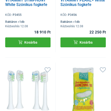
VITAMMY SYMPHONY
VITAMMY PEARL+ White
White Szónikus fogkefe
Szónikus fogkefe
KÓD:
P3455
KÓD:
P3456
Raktáron >1db
Raktáron >1db
Kézbesítés 12.08
Kézbesítés 12.08
18 910 Ft
22 250 Ft
Kosárba
Kosárba