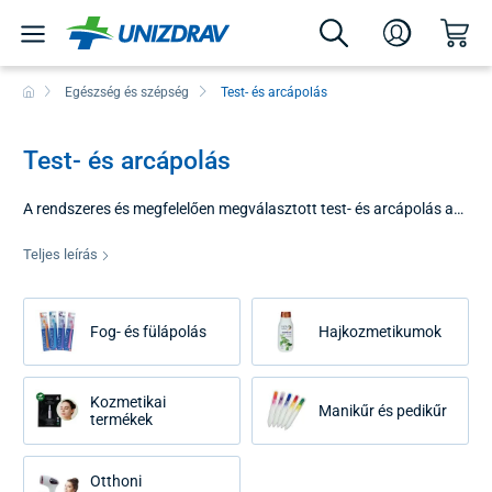
Egészség és szépség
Test- és arcápolás
Test- és arcápolás
A rendszeres és megfelelően megválasztott test- és arcápolás az
általános egészség és jó közérzet alapköve. A bőr nem csupán
esztétikai kérdés, hanem fontos barrier funkciót tölt be, amely
Teljes leírás
védi a szervezetet a külső behatásoktól, a kórokozóktól és a
nedvességvesztéstől. Integritásának és rugalmasságának
megőrzése szisztematikus megközelítést igényel, amely ötvözi a
Fog- és fülápolás
Hajkozmetikumok
kíméletes tisztítást a mélyreható táplálással.
Kozmetikai
Manikűr és pedikűr
termékek
Otthoni