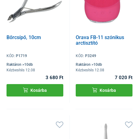
Bőrcsípő, 10cm
Orava FB-11 szónikus
arctisztító
KÓD:
P1719
KÓD:
P3249
Raktáron >10db
Raktáron >10db
Kézbesítés 12.08
Kézbesítés 12.08
3 680 Ft
7 020 Ft
Kosárba
Kosárba