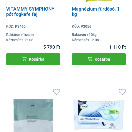
VITAMMY SYMPHONY
Magnézium fürdősó, 1
pót fogkefe fej
kg
KÓD:
P3460
KÓD:
P3056
Raktáron >1csom
Raktáron >10kg
Kézbesítés 12.08
Kézbesítés 12.08
5 790 Ft
1 110 Ft
Kosárba
Kosárba