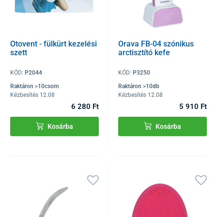
Otovent - fülkürt kezelési
Orava FB-04 szónikus
szett
arctisztító kefe
KÓD:
P2044
KÓD:
P3250
Raktáron >10csom
Raktáron >10db
Kézbesítés 12.08
Kézbesítés 12.08
6 280 Ft
5 910 Ft
Kosárba
Kosárba