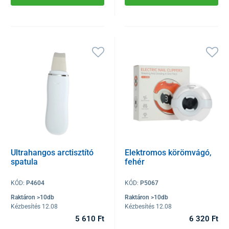
Ultrahangos arctisztító
Elektromos körömvágó,
spatula
fehér
KÓD:
P4604
KÓD:
P5067
Raktáron >10db
Raktáron >10db
Kézbesítés 12.08
Kézbesítés 12.08
5 610 Ft
6 320 Ft