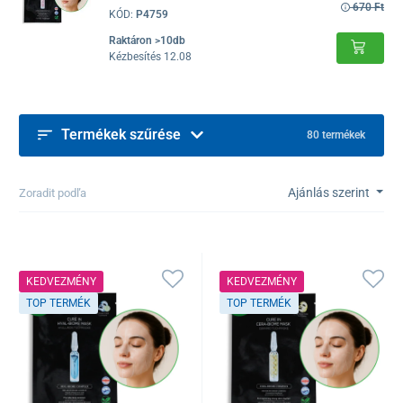
670 Ft
KÓD:
P4759
Raktáron >10db
Kézbesítés 12.08
Termékek szűrése
80 termékek
Ajánlás szerint
Zoradit podľa
KEDVEZMÉNY
KEDVEZMÉNY
TOP TERMÉK
TOP TERMÉK