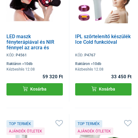
LED maszk
IPL szőrtelenítő készülék
fényterápiával és NIR
Ice Cold funkcióval
fénnyel az arcra és
nyakra UNIZDRAV
KÓD:
P4561
KÓD:
P4767
Raktáron >10db
Raktáron >10db
Kézbesítés 12.08
Kézbesítés 12.08
59 320 Ft
33 450 Ft
Kosárba
Kosárba
TOP TERMÉK
TOP TERMÉK
AJÁNDÉK ÖTLETEK
AJÁNDÉK ÖTLETEK