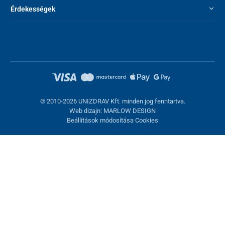
Érdekességek
© 2010-2026 UNIZDRAV Kft. minden jog fenntartva.
Web dizajn: MARLOW DESIGN
Beállítások módosítása Cookies
Sütik beállítása
Ezek az oldalak cookie-kat használnak. Egyesek szükségesek az
oldal megfelelő működéséhez, másokat csak az Ön
hozzájárulásával használhatunk fel. Lehetősége van
visszautasítani az opcionális cookie-kat.
Elutasítani.