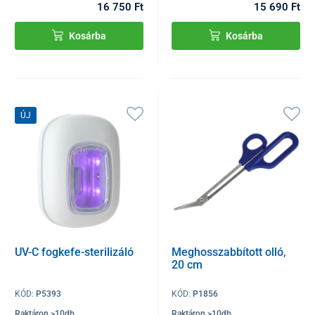
16 750 Ft
15 690 Ft
Kosárba
Kosárba
ÚJ
UV-C fogkefe-sterilizáló
Meghosszabbított olló,
20 cm
KÓD:
P5393
KÓD:
P1856
Raktáron >10db
Raktáron >10db