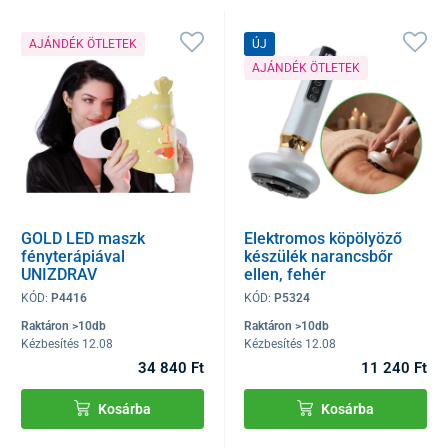
AJÁNDÉK ÖTLETEK
ÚJ
AJÁNDÉK ÖTLETEK
GOLD LED maszk
Elektromos köpölyöző
fényterápiával
készülék narancsbőr
UNIZDRAV
ellen, fehér
KÓD:
P4416
KÓD:
P5324
Raktáron >10db
Raktáron >10db
Kézbesítés 12.08
Kézbesítés 12.08
34 840 Ft
11 240 Ft
Kosárba
Kosárba