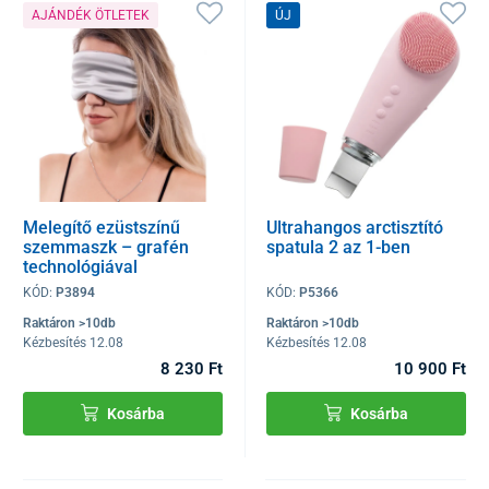
AJÁNDÉK ÖTLETEK
ÚJ
Melegítő ezüstszínű
Ultrahangos arctisztító
szemmaszk – grafén
spatula 2 az 1-ben
technológiával
UNIZDRAV
KÓD:
P3894
KÓD:
P5366
Raktáron >10db
Raktáron >10db
Kézbesítés 12.08
Kézbesítés 12.08
8 230 Ft
10 900 Ft
Kosárba
Kosárba