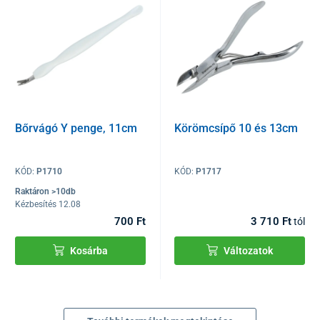
Bőrvágó Y penge, 11cm
Körömcsípő 10 és 13cm
KÓD:
P1710
KÓD:
P1717
Raktáron >10db
Kézbesítés 12.08
700 Ft
3 710 Ft
tól
Kosárba
Változatok