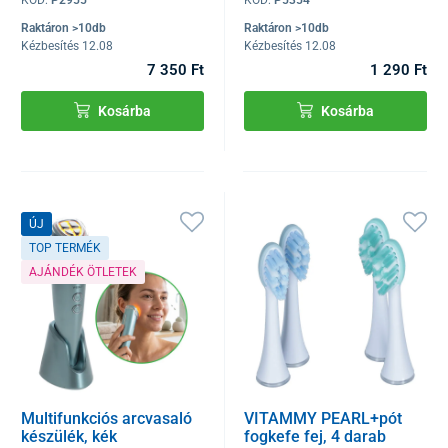
KÓD:
P2955
KÓD:
P5354
Raktáron >10db
Raktáron >10db
Kézbesítés 12.08
Kézbesítés 12.08
7 350 Ft
1 290 Ft
Kosárba
Kosárba
ÚJ
TOP TERMÉK
AJÁNDÉK ÖTLETEK
Multifunkciós arcvasaló
VITAMMY PEARL+pót
készülék, kék
fogkefe fej, 4 darab