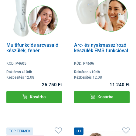
Multifunkciós arcvasaló
Arc- és nyakmasszírozó
készülék, fehér
készülék EMS funkcióval
KÓD:
P4605
KÓD:
P4606
Raktáron >10db
Raktáron >10db
Kézbesítés 12.08
Kézbesítés 12.08
25 750 Ft
11 240 Ft
Kosárba
Kosárba
TOP TERMÉK
ÚJ