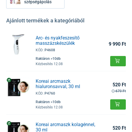
szépségápolás
Ajánlott termékek a kategóriából
Arc- és nyakfeszesítő
masszázskészülék
9 990 Ft
KÓD:
P4608
Raktáron >10db
Kézbesítés 12.08
Koreai arcmaszk
520 Ft
hialuronsavval, 30 ml
670 Ft
KÓD:
P4760
Raktáron >10db
Kézbesítés 12.08
Koreai arcmaszk kolagénnel,
520 Ft
30 ml