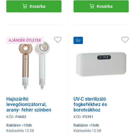
Kosárba
Kosárba
AJÁNDÉK ÖTLETEK
ÚJ
Hajszárító
UV-C sterilizáló
levegőionizátorral,
fogkefékhez és
arany- fehér színben
borotvákhoz
KÓD:
P4682
KÓD:
P5391
Raktáron >10db
Raktáron >10db
Kézbesítés 12.08
Kézbesítés 12.08