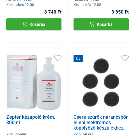
Kézbesítés 12.08
Kézbesítés 12.08
8 740 Ft
3 850 Ft
Kosárba
Kosárba
ÚJ
Zepter kézápoló krém,
Csere szűrők narancsbőr
300ml
elleni elektromos
köpölyöző készülékhez,
5 db