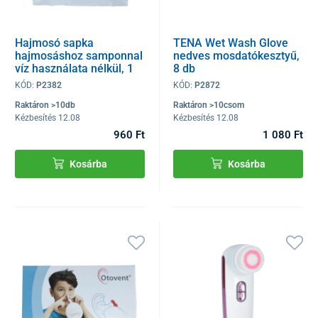
Hajmosó sapka
TENA Wet Wash Glove
hajmosáshoz samponnal
nedves mosdatókesztyű,
víz használata nélkül, 1
8 db
db
KÓD:
P2382
KÓD:
P2872
Raktáron >10db
Raktáron >10csom
Kézbesítés 12.08
Kézbesítés 12.08
960 Ft
1 080 Ft
Kosárba
Kosárba