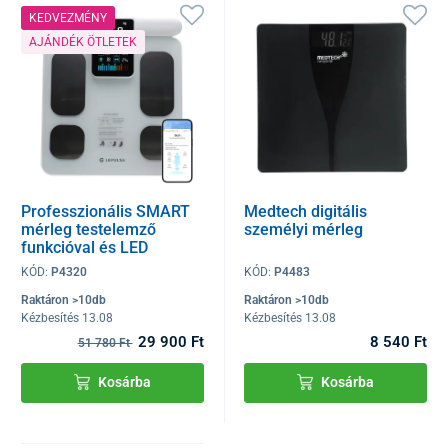
KEDVEZMÉNY
AJÁNDÉK ÖTLETEK
Professzionális SMART
Medtech digitális
mérleg testelemző
személyi mérleg
funkcióval és LED
kijelzővel a fogantyún +
KÓD:
P4320
KÓD:
P4483
mobil alkalmazás és
Bluetooth
Raktáron >10db
Raktáron >10db
Kézbesítés 13.08
Kézbesítés 13.08
29 900 Ft
8 540 Ft
51 780 Ft
Kosárba
Kosárba