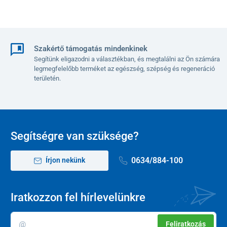
Szakértő támogatás mindenkinek
Segítünk eligazodni a választékban, és megtalálni az Ön számára
legmegfelelőbb terméket az egészség, szépség és regeneráció
területén.
Segítségre van szüksége?
0634/884-100
Írjon nekünk
Iratkozzon fel hírlevelünkre
Feliratkozás