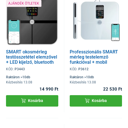
AJÁNDÉK ÖTLETEK
SMART okosmérleg
Professzionális SMART
testösszetétel elemzővel
mérleg testelemző
+ LED kijelző, bluetooth
funkcióval + mobil
és mobil applikáció
alkalmazás, Bluetooth és
KÓD:
P3443
KÓD:
P3612
LED kijelző
Raktáron >10db
Raktáron >10db
Kézbesítés 13.08
Kézbesítés 13.08
14 990 Ft
22 530 Ft
Kosárba
Kosárba