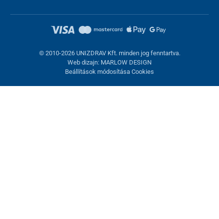
© 2010-2026 UNIZDRAV Kft. minden jog fenntartva.
Web dizajn: MARLOW DESIGN
Beállítások módosítása Cookies
Sütik beállítása
Ezek az oldalak cookie-kat használnak. Egyesek szükségesek az
oldal megfelelő működéséhez, másokat csak az Ön
hozzájárulásával használhatunk fel. Lehetősége van
visszautasítani az opcionális cookie-kat.
Elutasítani.
Feltétlenül szükséges
Teljesítmény