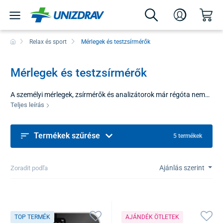
Relax és sport
Mérlegek és testzsírmérők
Mérlegek és testzsírmérők
A személyi mérlegek, zsírmérők és analizátorok már régóta nem
pusztán a testsúly mérésére szolgálnak. Fontos diagnosztikai
Teljes leírás
eszközt jelentenek, amely lehetővé teszi a kulcsfontosságú
biometrikus paraméterek részletes nyomon követését, valamint
Termékek szűrése
az edzésterv vagy az étrendi változtatások hatékonyságának
5 termékek
ellenőrzését. A fejlett technológiáknak köszönhetően pontos
adatokat szolgáltatnak, és teret teremtenek a saját egészségéhez
Ajánlás szerint
való felelősségteljes hozzáálláshoz és a fitneszcélok eléréséhez.
Zoradit podľa
TOP TERMÉK
AJÁNDÉK ÖTLETEK