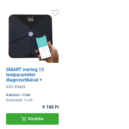
SMART mérleg 13
testparaméter
diagnosztikával +
Bluetooth és mobil
KÓD:
P3433
alkalmazás
Raktáron >10db
Kézbesítés 13.08
9 740 Ft
Kosárba