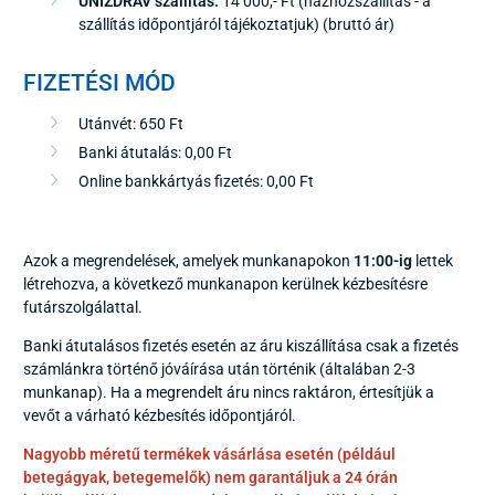
UNIZDRAV szállítás:
14 000,- Ft (házhozszállítás - a
szállítás időpontjáról tájékoztatjuk) (bruttó ár)
FIZETÉSI MÓD
Utánvét: 650 Ft
Banki átutalás: 0,00 Ft
Online bankkártyás fizetés: 0,00 Ft
Azok a megrendelések, amelyek munkanapokon
11:00-ig
lettek
létrehozva, a következő munkanapon kerülnek kézbesítésre
futárszolgálattal.
Banki átutalásos fizetés esetén az áru kiszállítása csak a fizetés
számlánkra történő jóváírása után történik (általában 2-3
munkanap). Ha a megrendelt áru nincs raktáron, értesítjük a
vevőt a várható kézbesítés időpontjáról.
Nagyobb méretű termékek vásárlása esetén (például
betegágyak, betegemelők) nem garantáljuk a 24 órán