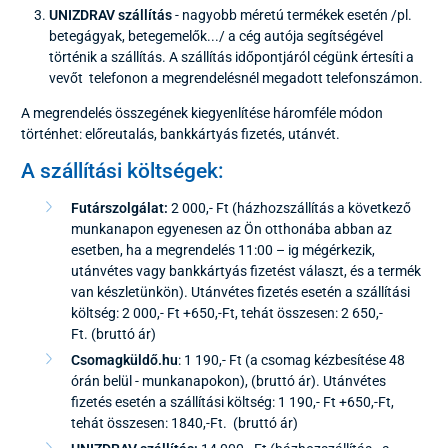
UNIZDRAV szállítás
- nagyobb méretú termékek esetén /pl.
betegágyak, betegemelők.../ a cég autója segítségével
történik a szállítás. A szállítás időpontjáról cégünk értesíti a
vevőt telefonon a megrendelésnél megadott telefonszámon.
A megrendelés összegének kiegyenlítése háromféle módon
történhet: előreutalás, bankkártyás fizetés, utánvét.
A szállítási költségek:
Futárszolgálat:
2 000,- Ft (házhozszállítás a következő
munkanapon egyenesen az Ön otthonába abban az
esetben, ha a megrendelés
11:00 – ig mégérkezik,
utánvétes vagy bankkártyás fizetést választ, és a termék
van készletünkön). Utánvétes fizetés esetén a szállítási
költség: 2 000,- Ft +650,-Ft, tehát összesen: 2 650,-
Ft. (bruttó ár)
Csomagküldő.hu
: 1 190,- Ft (a csomag kézbesítése 48
órán belül - munkanapokon), (bruttó ár). Utánvétes
fizetés esetén a szállítási költség: 1 190,- Ft +650,-Ft,
tehát összesen: 1840,-Ft. (bruttó ár)