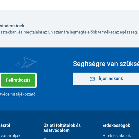
mindenkinek
lasztékban, és megtalálni az Ön számára legmegfelelőbb terméket az egészség, 
Segítségre van szüks
Írjon nekünk
Feliratkozás
tvédelmi tájékoztató
.
lásról
Üzleti feltételek és
Érdekességek
adatvédelem
vásároljak
Hírek és akciók