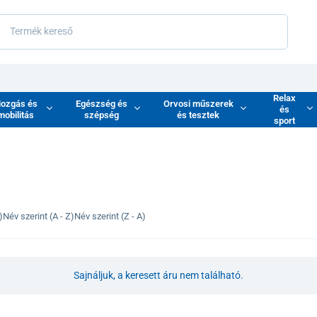
Relax
ozgás és
Egészség és
Orvosi műszerek
és
mobilitás
szépség
és tesztek
sport
)
Név szerint (A - Z)
Név szerint (Z - A)
Sajnáljuk, a keresett áru nem található.