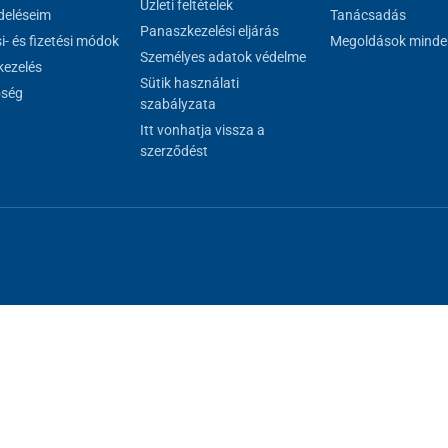
Üzleti feltételek
eléseim
Tanácsadás
Panaszkezelési eljárás
si- és fizetési módok
Megoldások minde
Személyes adatok védelme
ezelés
Sütik használati
őség
szabályzata
Itt vonhatja vissza a
szerződést
al megfelelő működéséhez, másokat csak az Ön hozzájárulásával használh