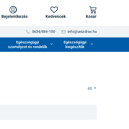
Bejelentkezés
Kedvencek
Kosár
0634/884-100
info@unizdrav.hu
Egészségügyi
Egészségügyi
személyzet és rendelők
kiegészítők
40