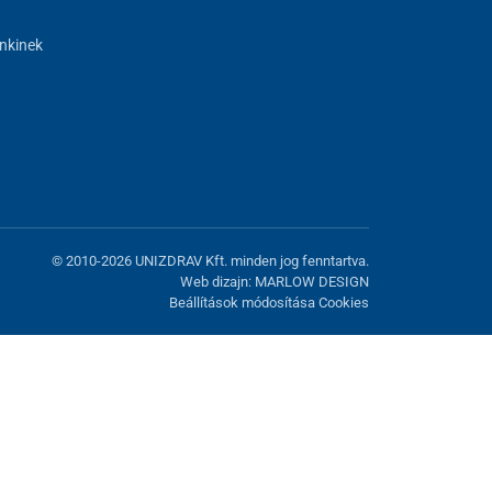
nkinek
© 2010-2026 UNIZDRAV Kft. minden jog fenntartva.
Web dizajn: MARLOW DESIGN
Beállítások módosítása Cookies
atunk fel. Lehetősége van visszautasítani az opcionális cookie-