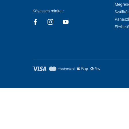
Megrend
Kövessen minket:
Szállítá
Panaszk
Elérhet
Sütik beállítása
Ezek az oldalak cookie-kat használnak. Egyesek szükségesek az old
kat.
Elutasítani.