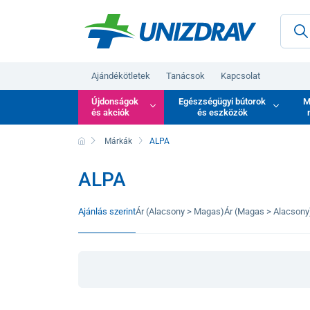
Ajándékötletek
Tanácsok
Kapcsolat
Újdonságok
Egészségügyi bútorok
M
és akciók
és eszközök
Márkák
ALPA
ALPA
Ajánlás szerint
Ár (Alacsony > Magas)
Ár (Magas > Alacsony