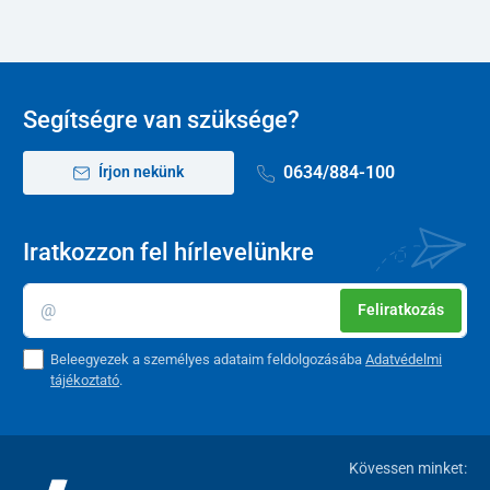
Segítségre van szüksége?
0634/884-100
Írjon nekünk
Iratkozzon fel hírlevelünkre
Feliratkozás
Beleegyezek a személyes adataim feldolgozásába
Adatvédelmi
tájékoztató
.
Kövessen minket: