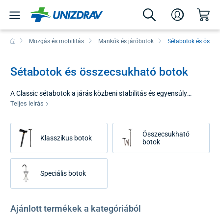
Mozgás és mobilitás
Mankók és járóbotok
Sétabotok és össze
Sétabotok és összecsukható botok
A Classic sétabotok a járás közbeni stabilitás és egyensúly
mechanikus támogatásának hagyományos megoldásait
Teljes leírás
képviselik. Ezeket az eszközöket úgy tervezték, hogy szilárd
támaszpontot biztosítsanak a felhasználónak, és elősegítsék a
Összecsukható
testsúly jobb elosztását. A klasszikus sétabotokat egyszerű és
Klasszikus botok
botok
egyértelmű kialakítás jellemzi, amely a tenyérről a talajra történő
megbízható nyomásátvitelre összpontosít.
Speciális botok
Ajánlott termékek a kategóriából