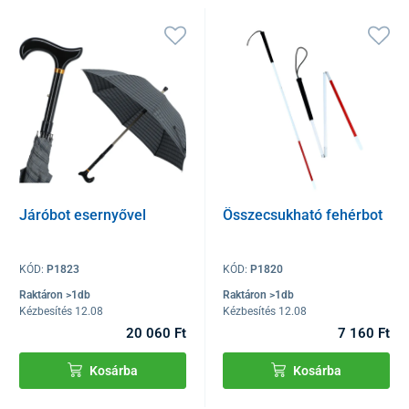
Járóbot esernyővel
Összecsukható fehérbot
KÓD:
P1823
KÓD:
P1820
Raktáron >1db
Raktáron >1db
Kézbesítés 12.08
Kézbesítés 12.08
20 060 Ft
7 160 Ft
Kosárba
Kosárba