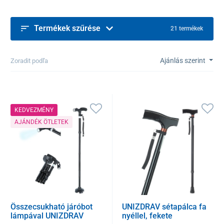
Termékek szűrése
21 termékek
Ajánlás szerint
Zoradit podľa
KEDVEZMÉNY
AJÁNDÉK ÖTLETEK
Összecsukható járóbot
UNIZDRAV sétapálca fa
lámpával UNIZDRAV
nyéllel, fekete