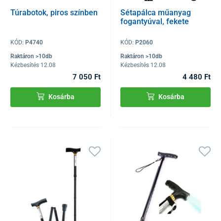
Túrabotok, piros színben
Sétapálca műanyag
fogantyúval, fekete
KÓD:
P4740
KÓD:
P2060
Raktáron >10db
Raktáron >10db
Kézbesítés 12.08
Kézbesítés 12.08
7 050 Ft
4 480 Ft
Kosárba
Kosárba