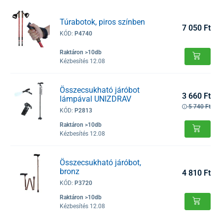
Túrabotok, piros színben
7 050 Ft
KÓD:
P4740
Raktáron >10db
Kézbesítés 12.08
Összecsukható járóbot
3 660 Ft
lámpával UNIZDRAV
5 740 Ft
KÓD:
P2813
Raktáron >10db
Kézbesítés 12.08
Összecsukható járóbot,
bronz
4 810 Ft
KÓD:
P3720
Raktáron >10db
Kézbesítés 12.08