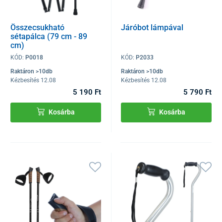
Összecsukható
Járóbot lámpával
sétapálca (79 cm - 89
cm)
KÓD:
P0018
KÓD:
P2033
Raktáron >10db
Raktáron >10db
Kézbesítés 12.08
Kézbesítés 12.08
5 190 Ft
5 790 Ft
Kosárba
Kosárba