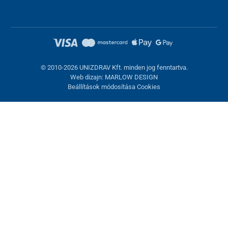
© 2010-2026 UNIZDRAV Kft. minden jog fenntartva.
Web dizajn: MARLOW DESIGN
Beállítások módosítása Cookies
Sütik beállítása
Ezek az oldalak cookie-kat használnak. Egyesek szükségesek az
oldal megfelelő működéséhez, másokat csak az Ön
hozzájárulásával használhatunk fel. Lehetősége van
visszautasítani az opcionális cookie-kat.
Elutasítani.
Feltétlenül szükséges
Teljesítmény