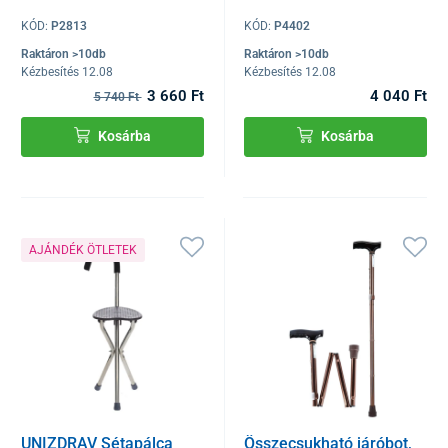
KÓD:
P2813
KÓD:
P4402
Raktáron >10db
Raktáron >10db
Kézbesítés 12.08
Kézbesítés 12.08
3 660 Ft
4 040 Ft
5 740 Ft
Kosárba
Kosárba
AJÁNDÉK ÖTLETEK
UNIZDRAV Sétapálca
Összecsukható járóbot,