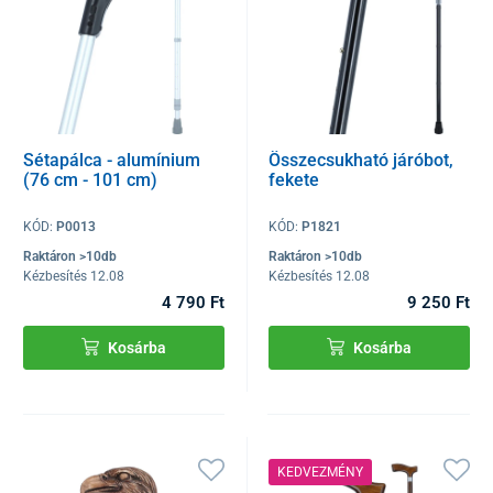
Sétapálca - alumínium
Összecsukható járóbot,
(76 cm - 101 cm)
fekete
KÓD:
P0013
KÓD:
P1821
Raktáron >10db
Raktáron >10db
Kézbesítés 12.08
Kézbesítés 12.08
4 790 Ft
9 250 Ft
Kosárba
Kosárba
KEDVEZMÉNY