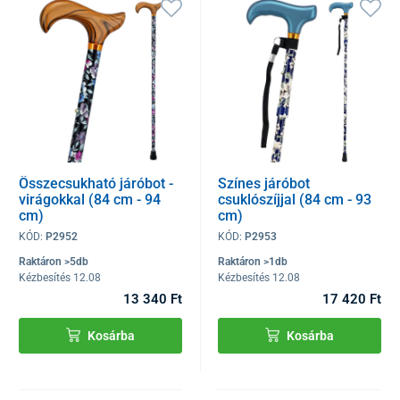
Összecsukható járóbot -
Színes járóbot
virágokkal (84 cm - 94
csuklószíjjal (84 cm - 93
cm)
cm)
KÓD:
P2952
KÓD:
P2953
Raktáron >5db
Raktáron >1db
Kézbesítés 12.08
Kézbesítés 12.08
13 340 Ft
17 420 Ft
Kosárba
Kosárba