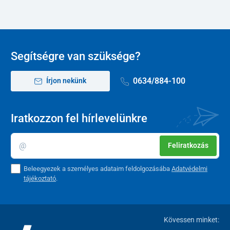
Segítségre van szüksége?
0634/884-100
Írjon nekünk
Iratkozzon fel hírlevelünkre
Feliratkozás
Beleegyezek a személyes adataim feldolgozásába
Adatvédelmi
tájékoztató
.
Kövessen minket: