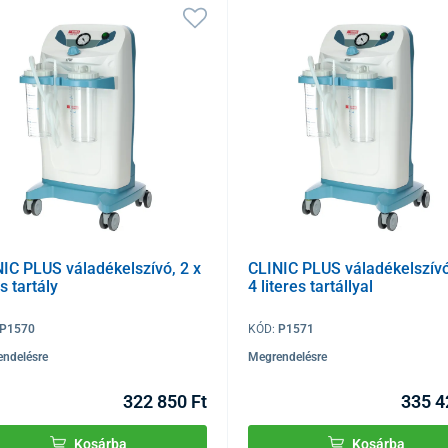
IC PLUS váladékelszívó, 2 x
CLINIC PLUS váladékelszívó
es tartály
4 literes tartállyal
P1570
KÓD:
P1571
ndelésre
Megrendelésre
322 850 Ft
335 4
Kosárba
Kosárba