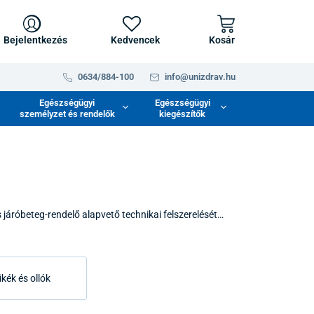
Bejelentkezés
Kedvencek
Kosár
0634/884-100
info@unizdrav.hu
Egészségügyi
Egészségügyi
személyzet és rendelők
kiegészítők
 járóbeteg-rendelő alapvető technikai felszerelését
, a beteg biztonságát és az orvos kényelmét a munka
szpontosít, amelyek hosszú élettartamot és magas
ikék és ollók