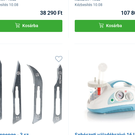
sítés 10.08
Kézbesítés 10.08
38 290 Ft
107 8
Kosárba
Kosárba
epenge - 3.sz
Sebészeti váladékszívó 16 l