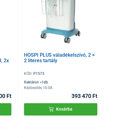
HOSPI PLUS váladékelszívó, 2 ×
, 2x
2 literes tartály
KÓD:
P1573
Raktáron >1db
Kézbesítés 10.08
00 Ft
393 470 Ft
Kosárba