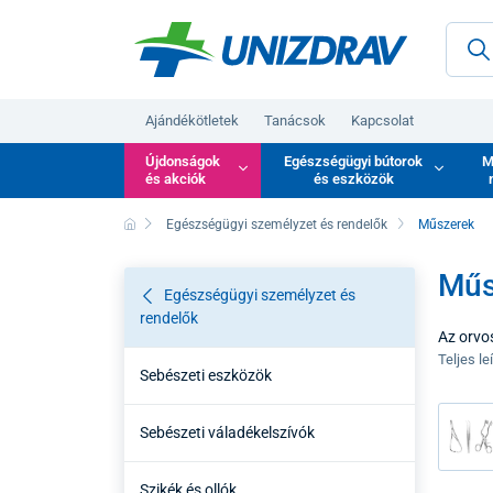
Ajándékötletek
Tanácsok
Kapcsolat
Újdonságok
Egészségügyi bútorok
M
és akciók
és eszközök
Egészségügyi személyzet és rendelők
Műszerek
Műs
Egészségügyi személyzet és
rendelők
Az orvos
alkotja
Teljes le
Sebészeti eszközök
során. 
korrózió
Sebészeti váladékelszívók
Szikék és ollók