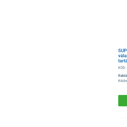
SUP
vála
tart
KÓD:
Raktá
Kézbe