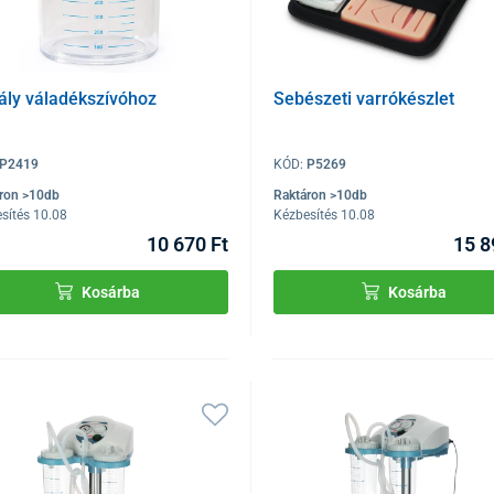
ály váladékszívóhoz
Sebészeti varrókészlet
P2419
KÓD:
P5269
ron >10db
Raktáron >10db
sítés 10.08
Kézbesítés 10.08
10 670 Ft
15 8
Kosárba
Kosárba