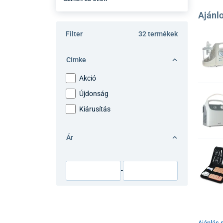
Ajánlo
Filter
32 termékek
Címke
Akció
Újdonság
Kiárusítás
Ár
-
Ajánlás s