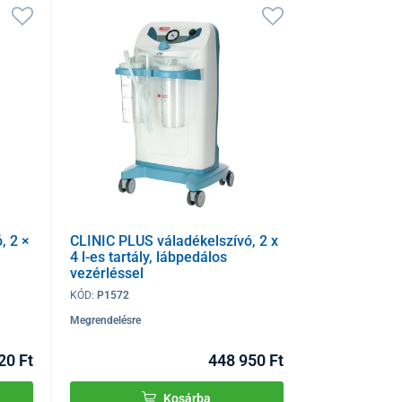
, 2 ×
CLINIC PLUS váladékelszívó, 2 x
4 l-es tartály, lábpedálos
vezérléssel
KÓD:
P1572
Megrendelésre
20 Ft
448 950 Ft
Kosárba