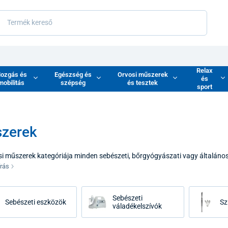
Relax
ozgás és
Egészség és
Orvosi műszerek
és
mobilitás
szépség
és tesztek
sport
zerek
i műszerek kategóriája minden sebészeti, bőrgyógyászati ​​vagy általános
. A műszerek minősége közvetlenül befolyásolja az eljárások pontosságát
írás
Kínálatunk az első osztályú rozsdamentes acélból készült műszerekre ös
állóságot garantálnak még rendszeres és intenzív sterilizálás esetén is.
Sebészeti
Sebészeti eszközök
Sz
váladékelszívók