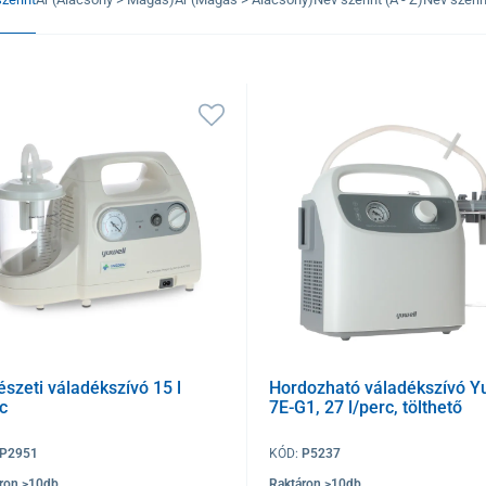
szeti váladékszívó 15 l
Hordozható váladékszívó Y
c
7E-G1, 27 l/perc, tölthető
P2951
KÓD:
P5237
ron >10db
Raktáron >10db