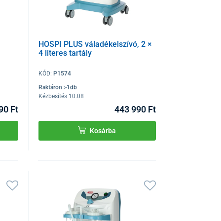
HOSPI PLUS váladékelszívó, 2 ×
4 literes tartály
KÓD:
P1574
Raktáron >1db
Kézbesítés 10.08
90 Ft
443 990 Ft
Kosárba