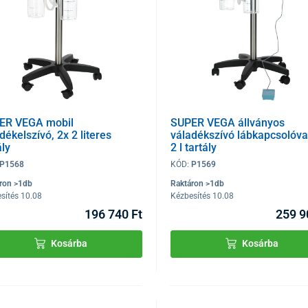
ER VEGA mobil
SUPER VEGA állványos
dékelszívó, 2x 2 literes
váladékszívó lábkapcsolóval
ály
2 l tartály
P1568
KÓD:
P1569
ron >1db
Raktáron >1db
sítés 10.08
Kézbesítés 10.08
196 740 Ft
259 9
Kosárba
Kosárba