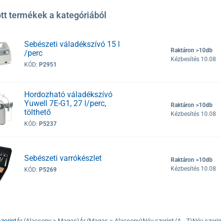
tt termékek a kategóriából
Sebészeti váladékszívó 15 l
Raktáron >10db
/perc
Kézbesítés 10.08
KÓD:
P2951
Hordozható váladékszívó
Yuwell 7E-G1, 27 l/perc,
Raktáron >10db
tölthető
Kézbesítés 10.08
KÓD:
P5237
Sebészeti varrókészlet
Raktáron >10db
Kézbesítés 10.08
KÓD:
P5269
zerint
Ár (Alacsony > Magas)
Ár (Magas > Alacsony)
Név szerint (A - Z)
Név szerint