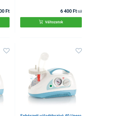
00 Ft
6 400 Ft
tól
Változatok
Sebészeti váladékszívó 40 l/perc