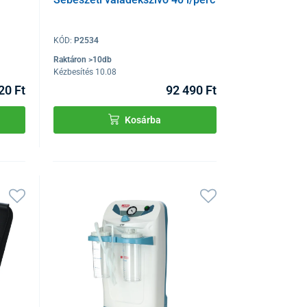
KÓD:
P2534
Raktáron >10db
Kézbesítés 10.08
20 Ft
92 490 Ft
Kosárba