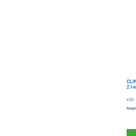
CLIN
2 l-
KÓD:
Megre