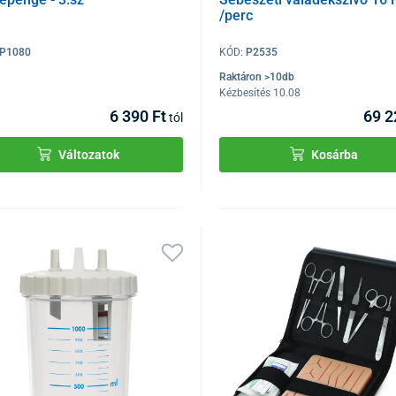
/perc
P1080
KÓD:
P2535
Raktáron >10db
Kézbesítés 10.08
6 390 Ft
69 2
tól
Változatok
Kosárba