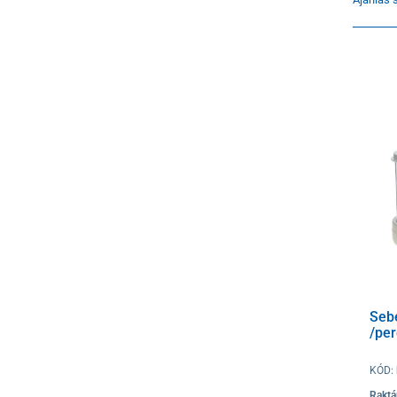
Sebé
/per
KÓD:
Raktá