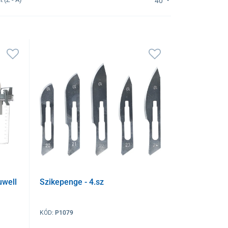
40
uwell
Szikepenge - 4.sz
KÓD:
P1079