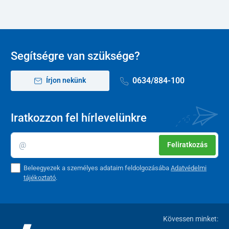
Segítségre van szüksége?
0634/884-100
Írjon nekünk
Iratkozzon fel hírlevelünkre
Feliratkozás
Beleegyezek a személyes adataim feldolgozásába
Adatvédelmi
tájékoztató
.
Kövessen minket: