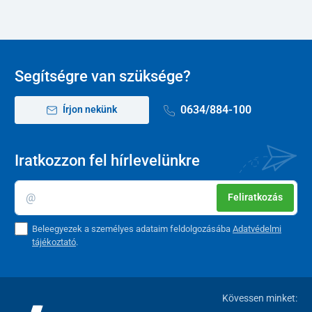
Segítségre van szüksége?
0634/884-100
Írjon nekünk
Iratkozzon fel hírlevelünkre
Feliratkozás
Beleegyezek a személyes adataim feldolgozásába
Adatvédelmi
tájékoztató
.
Kövessen minket: