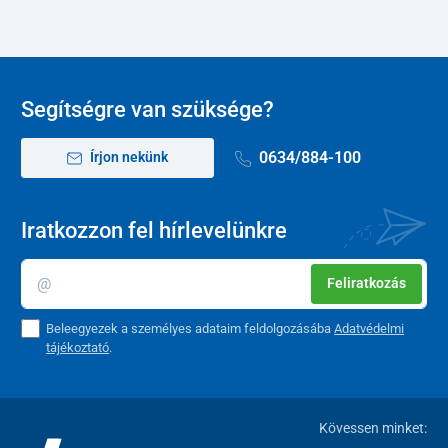
Segítségre van szüksége?
0634/884-100
Írjon nekünk
Iratkozzon fel hírlevelünkre
Feliratkozás
Beleegyezek a személyes adataim feldolgozásába
Adatvédelmi
tájékoztató
.
Kövessen minket: