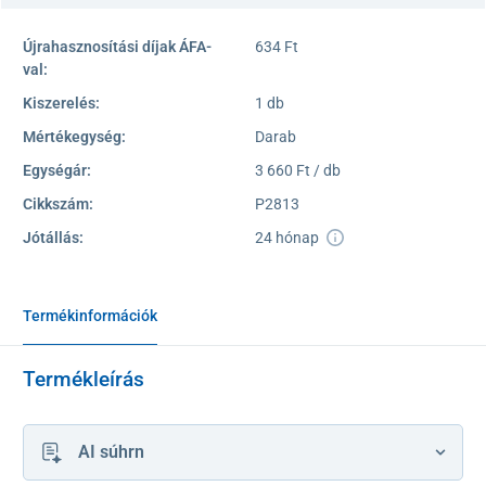
Újrahasznosítási díjak ÁFA-
634 Ft
val:
Kiszerelés:
1 db
Mértékegység:
Darab
Egységár:
3 660 Ft / db
Cikkszám:
P2813
Jótállás:
24 hónap
Termékinformációk
Termékleírás
AI súhrn