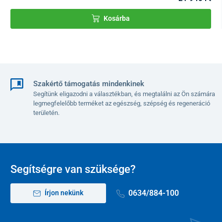
83,5 cm - 93,5 cm
Kosárba
A járóbot tömege
0,6 kg
Szakértő támogatás mindenkinek
Segítünk eligazodni a választékban, és megtalálni az Ön számára
legmegfelelőbb terméket az egészség, szépség és regeneráció
területén.
Segítségre van szüksége?
0634/884-100
Írjon nekünk