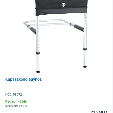
A fogantyúba
lámpa
van szerelve, amellyel világíthat az útra.
Kapaszkodó ágyhoz
KÓD:
P3072
A járóbot terhelhetősége 100 kg.
Raktáron >10db
Kézbesítés 12.08
Hossza
21 940 Ft