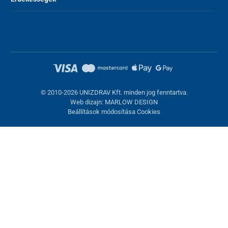
© 2010-2026 UNIZDRAV Kft. minden jog fenntartva.
Web dizajn: MARLOW DESIGN
Beállítások módosítása Cookies
Sütik beállítása
Ezek az oldalak cookie-kat használnak. Egyesek szükségesek az
oldal megfelelő működéséhez, másokat csak az Ön
hozzájárulásával használhatunk fel. Lehetősége van
visszautasítani az opcionális cookie-kat.
Elutasítani.