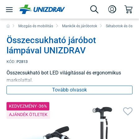
Mozgás és mobilitás
Mankók és járóbotok
Sétabotok és össze
Összecsukható járóbot
lámpával UNIZDRAV
KÓD:
P2813
Összecsukható bot LED világítással és ergonomikus
markolattal.
Tovább olvasok
KEDVEZMÉNY -36%
AJÁNDÉK ÖTLETEK