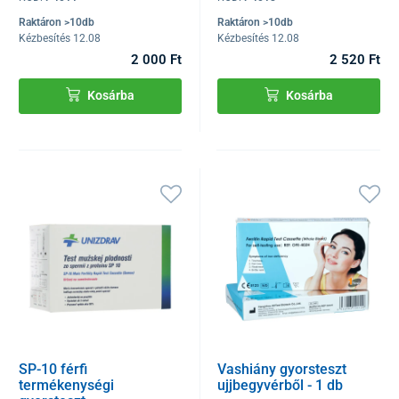
meghatározására.
Raktáron >10db
Raktáron >10db
Kézbesítés 12.08
Kézbesítés 12.08
2 000 Ft
2 520 Ft
Kosárba
Kosárba
SP-10 férfi
Vashiány gyorsteszt
termékenységi
ujjbegyvérből - 1 db