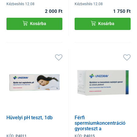
Kézbesítés 12.08
Kézbesítés 12.08
2 000 Ft
1 750 Ft
Kosárba
Kosárba
Hüvelyi pH teszt, 1db
Férfi
spermiumkoncentráció
gyorsteszt a
termékenység
KÓD:
P4011
KÓD:
P4015