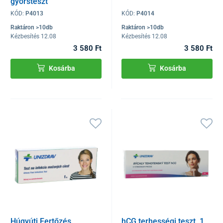
gyorsteszt
KÓD:
P4013
KÓD:
P4014
Raktáron >10db
Raktáron >10db
Kézbesítés 12.08
Kézbesítés 12.08
3 580 Ft
3 580 Ft
Kosárba
Kosárba
Húgyúti Fertőzés
hCG terhességi teszt, 1