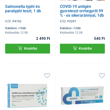
Salmonella typhi és
COVID-19 antigén
paratyphi teszt, 1 db
gyorsteszt orrhegyről 99
% - os sikeraránnyal, 1db
KÓD:
P4192
KÓD:
P3297
Raktáron >10db
Raktáron >10db
Kézbesítés 12.08
Kézbesítés 12.08
2 490 Ft
540 Ft
Kosárba
Kosárba