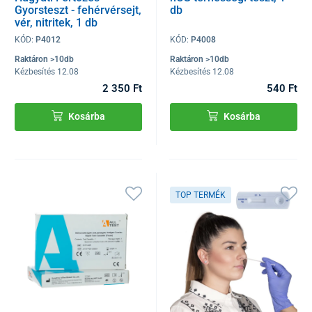
Gyorsteszt - fehérvérsejt,
db
vér, nitritek, 1 db
KÓD:
P4012
KÓD:
P4008
Raktáron >10db
Raktáron >10db
Kézbesítés 12.08
Kézbesítés 12.08
2 350 Ft
540 Ft
Kosárba
Kosárba
TOP TERMÉK