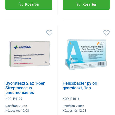
Kosárba
Kosárba
Gyorsteszt 2 az 1-ben
Helicobacter pylori
Streptococcus
gyorsteszt, 1db
pneumoniae és
Legionella pneumoniae
KÓD:
P4199
KÓD:
P4016
ellen, 1 db
Raktáron >10db
Raktáron >10db
Kézbesítés 12.08
Kézbesítés 12.08