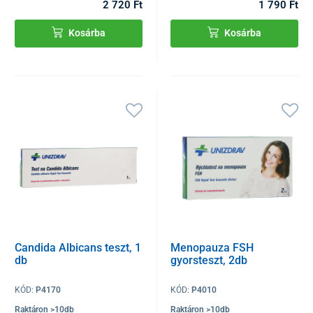
2 720 Ft
1 790 Ft
Kosárba
Kosárba
Candida Albicans teszt, 1
Menopauza FSH
db
gyorsteszt, 2db
KÓD:
P4170
KÓD:
P4010
Raktáron >10db
Raktáron >10db