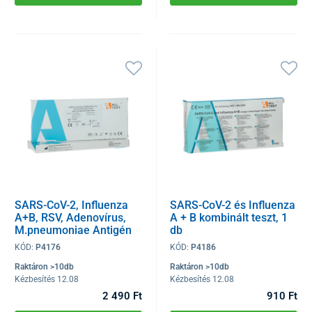
SARS-CoV-2, Influenza
SARS-CoV-2 és Influenza
A+B, RSV, Adenovírus,
A + B kombinált teszt, 1
M.pneumoniae Antigén
db
Kombinált teszt, 1db
KÓD:
P4176
KÓD:
P4186
Raktáron >10db
Raktáron >10db
Kézbesítés 12.08
Kézbesítés 12.08
2 490 Ft
910 Ft