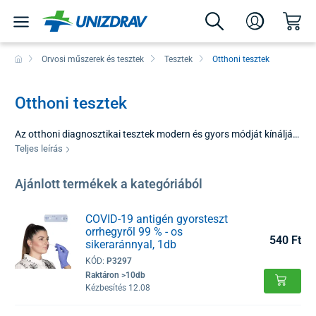
Orvosi műszerek és tesztek
Tesztek
Otthoni tesztek
Otthoni tesztek
Az otthoni diagnosztikai tesztek modern és gyors módját kínálják
annak, hogy fontos információkat szerezzünk egészségi
Teljes leírás
állapotunkról anélkül, hogy azonnal orvoshoz vagy
laboratóriumba kellene mennünk. Előnyük az időmegtakarítás és
Ajánlott termékek a kategóriából
a válaszok azonnali elérhetősége, amikor a legnagyobb szükség
van rájuk. Az otthoni gyorstesztek használata egyszerű, és csak
COVID-19 antigén gyorsteszt
minimálisan invazív mintavételt igényel.
orrhegyről 99 % - os
540 Ft
sikeraránnyal, 1db
KÓD:
P3297
Raktáron >10db
Kézbesítés 12.08