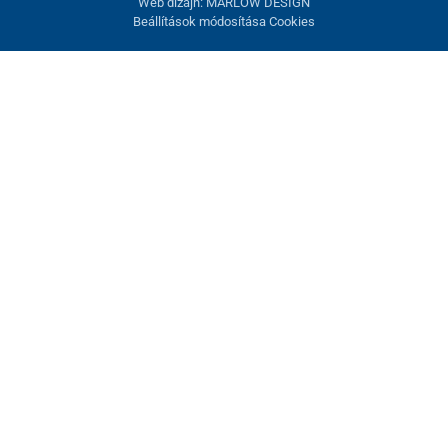
Web dizajn: MARLOW DESIGN
Beállítások módosítása Cookies
Sütik beállítása
Ezek az oldalak cookie-kat használnak. Egyesek szükségesek az
oldal megfelelő működéséhez, másokat csak az Ön
hozzájárulásával használhatunk fel. Lehetősége van
visszautasítani az opcionális cookie-kat.
Elutasítani.
Feltétlenül szükséges
Teljesítmény
Marketing sütik
Mindent elfogadni
Beállítások kezelése