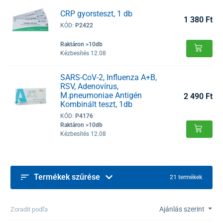
CRP gyorsteszt, 1 db
1 380 Ft
KÓD:
P2422
Raktáron >10db
Kézbesítés 12.08
SARS-CoV-2, Influenza A+B,
RSV, Adenovírus,
M.pneumoniae Antigén
2 490 Ft
Kombinált teszt, 1db
KÓD:
P4176
Raktáron >10db
Kézbesítés 12.08
Termékek szűrése
21 termékek
Ajánlás szerint
Zoradit podľa