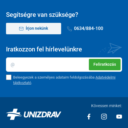
Segítségre van szüksége?
0634/884-100
Írjon nekünk
Iratkozzon fel hírlevelünkre
Feliratkozás
Beleegyezek a személyes adataim feldolgozásába
Adatvédelmi
tájékoztató
.
Kövessen minket: