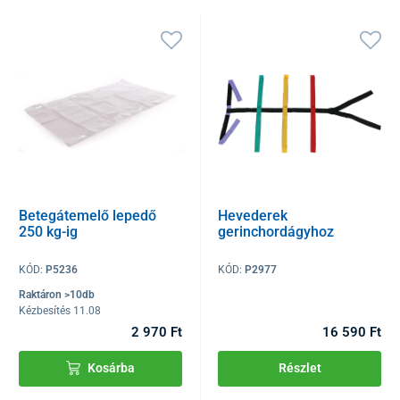
Betegátemelő lepedő
Hevederek
250 kg-ig
gerinchordágyhoz
KÓD:
P5236
KÓD:
P2977
Raktáron >10db
Kézbesítés 11.08
2 970 Ft
16 590 Ft
Kosárba
Részlet