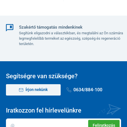
Szakértő támogatás mindenkinek
Segítünk eligazodni a választékban, és megtalálni az Ön számára
legmegfelelőbb terméket az egészség, szépség és regeneráció
területén.
Segítségre van szüksége?
0634/884-100
Írjon nekünk
Iratkozzon fel hírlevelünkre
Feliratkozás