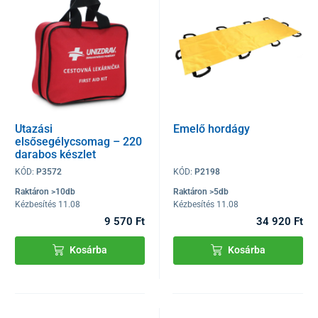
Utazási
Emelő hordágy
elsősegélycsomag – 220
darabos készlet
KÓD:
P3572
KÓD:
P2198
Raktáron >10db
Raktáron >5db
Kézbesítés 11.08
Kézbesítés 11.08
9 570 Ft
34 920 Ft
Kosárba
Kosárba