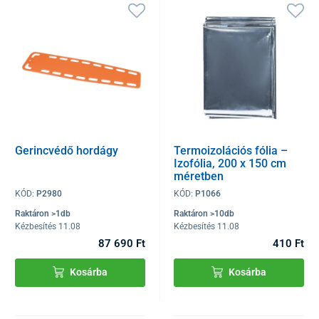
Gerincvédő hordágy
Termoizolációs fólia –
Izofólia, 200 x 150 cm
méretben
KÓD:
P2980
KÓD:
P1066
Raktáron >1db
Raktáron >10db
Kézbesítés 11.08
Kézbesítés 11.08
87 690 Ft
410 Ft
Kosárba
Kosárba