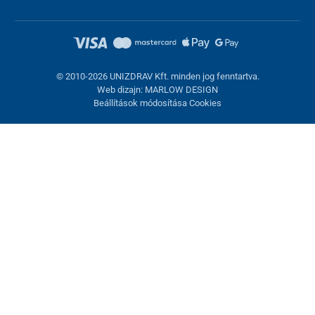
© 2010-2026 UNIZDRAV Kft. minden jog fenntartva.
Web dizajn: MARLOW DESIGN
Beállítások módosítása Cookies
Sütik beállítása
Ezek az oldalak cookie-kat használnak. Egyesek szükségesek az
oldal megfelelő működéséhez, másokat csak az Ön
hozzájárulásával használhatunk fel. Lehetősége van
visszautasítani az opcionális cookie-kat.
Elutasítani.
Feltétlenül szükséges
Teljesítmény