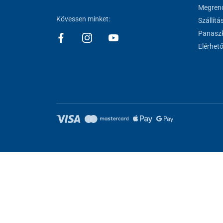
Megrend
Kövessen minket:
Szállítá
Panaszk
Elérhet
Sütik beállítása
Ezek az oldalak cookie-kat használnak. Egyesek szükségesek az old
kat.
Elutasítani.