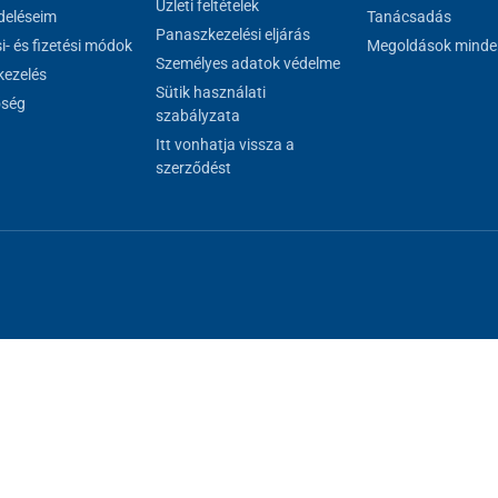
Üzleti feltételek
eléseim
Tanácsadás
Panaszkezelési eljárás
si- és fizetési módok
Megoldások minde
Személyes adatok védelme
ezelés
Sütik használati
őség
szabályzata
Itt vonhatja vissza a
szerződést
al megfelelő működéséhez, másokat csak az Ön hozzájárulásával használh