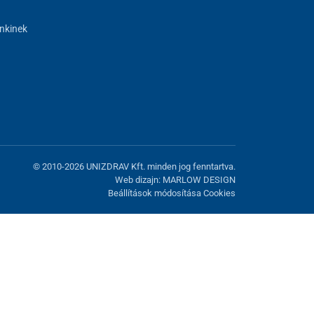
nkinek
© 2010-2026 UNIZDRAV Kft. minden jog fenntartva.
Web dizajn: MARLOW DESIGN
Beállítások módosítása Cookies
atunk fel. Lehetősége van visszautasítani az opcionális cookie-