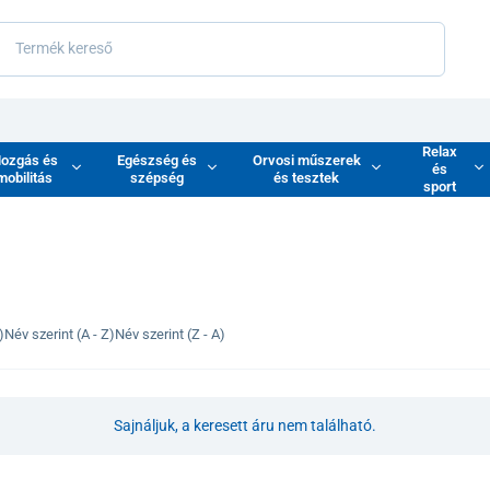
Relax
ozgás és
Egészség és
Orvosi műszerek
és
mobilitás
szépség
és tesztek
sport
)
Név szerint (A - Z)
Név szerint (Z - A)
Sajnáljuk, a keresett áru nem található.