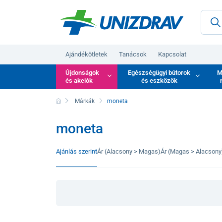
Ajándékötletek
Tanácsok
Kapcsolat
Újdonságok
Egészségügyi bútorok
M
és akciók
és eszközök
Márkák
moneta
moneta
Ajánlás szerint
Ár (Alacsony > Magas)
Ár (Magas > Alacsony