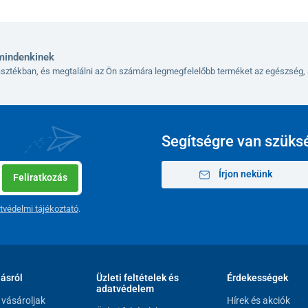
mindenkinek
lasztékban, és megtalálni az Ön számára legmegfelelőbb terméket az egészség, 
Segítségre van szüks
Írjon nekünk
Feliratkozás
tvédelmi tájékoztató
.
lásról
Üzleti feltételek és
Érdekességek
adatvédelem
vásároljak
Hírek és akciók