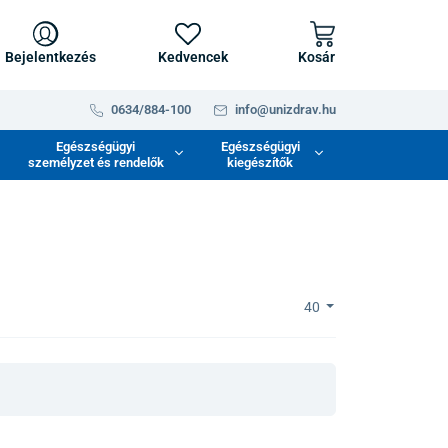
Bejelentkezés
Kedvencek
Kosár
0634/884-100
info@unizdrav.hu
Egészségügyi
Egészségügyi
személyzet és rendelők
kiegészítők
40