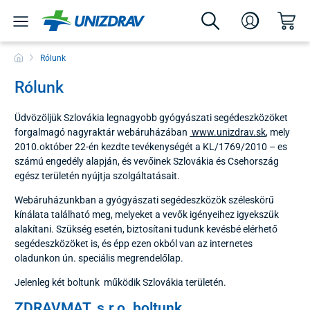
Rólunk
Rólunk
Üdvözöljük Szlovákia legnagyobb gyógyászati segédeszközöket
forgalmagó nagyraktár webáruházában
www.unizdrav.sk
, mely
2010.október 22-én kezdte tevékenységét a KL/1769/2010 – es
számú engedély alapján, és vevőinek Szlovákia és Csehország
egész területén nyújtja szolgáltatásait.
Webáruházunkban a gyógyászati segédeszközök széleskörű
kínálata található meg, melyeket a vevők igényeihez igyekszük
alakítani. Szükség esetén, biztosítani tudunk kevésbé elérhető
segédeszközöket is, és épp ezen okból van az internetes
oladunkon ún. speciális megrendelőlap.
Jelenleg két boltunk működik Szlovákia területén.
ZDRAVMAT, s.r.o. boltunk