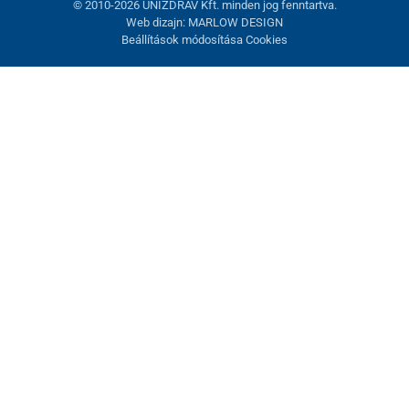
© 2010-2026 UNIZDRAV Kft. minden jog fenntartva.
Web dizajn: MARLOW DESIGN
Beállítások módosítása Cookies
Sütik beállítása
Ezek az oldalak cookie-kat használnak. Egyesek szükségesek az
oldal megfelelő működéséhez, másokat csak az Ön
hozzájárulásával használhatunk fel. Lehetősége van
visszautasítani az opcionális cookie-kat.
Elutasítani.
Feltétlenül szükséges
Teljesítmény
Marketing sütik
Mindent elfogadni
Beállítások kezelése