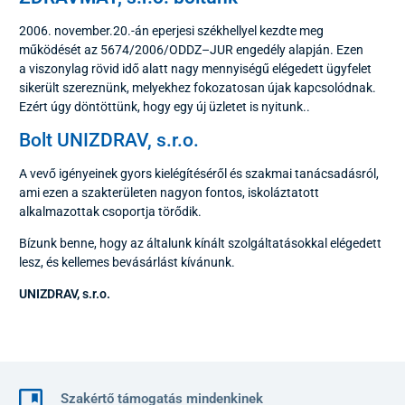
2006. november.20.-án eperjesi székhellyel kezdte meg
működését az 5674/2006/ODDZ–JUR engedély alapján. Ezen
a viszonylag rövid idő alatt nagy mennyiségű elégedett ügyfelet
sikerült szereznünk, melyekhez fokozatosan újak kapcsolódnak.
Ezért úgy döntöttünk, hogy egy új üzletet is nyitunk..
Bolt UNIZDRAV, s.r.o.
A vevő igényeinek gyors kielégítéséről és szakmai tanácsadásról,
ami ezen a szakterületen nagyon fontos, iskoláztatott
alkalmazottak csoportja törődik.
Bízunk benne, hogy az általunk kínált szolgáltatásokkal elégedett
lesz, és kellemes bevásárlást kívánunk.
UNIZDRAV, s.r.o.
Szakértő támogatás mindenkinek