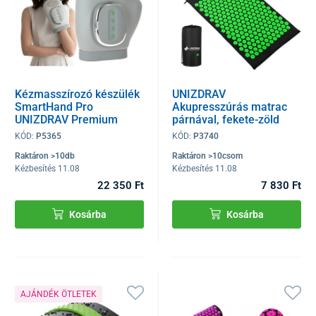
Kézmasszírozó készülék
UNIZDRAV
SmartHand Pro
Akupresszúrás matrac
UNIZDRAV Premium
párnával, fekete-zöld
KÓD:
P5365
KÓD:
P3740
Raktáron >10db
Raktáron >10csom
Kézbesítés 11.08
Kézbesítés 11.08
22 350 Ft
7 830 Ft
Kosárba
Kosárba
AJÁNDÉK ÖTLETEK