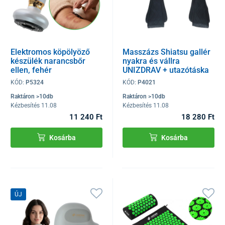
Elektromos köpölyöző
Masszázs Shiatsu gallér
készülék narancsbőr
nyakra és vállra
ellen, fehér
UNIZDRAV + utazótáska
KÓD:
P5324
KÓD:
P4021
Raktáron >10db
Raktáron >10db
Kézbesítés 11.08
Kézbesítés 11.08
11 240 Ft
18 280 Ft
Kosárba
Kosárba
ÚJ