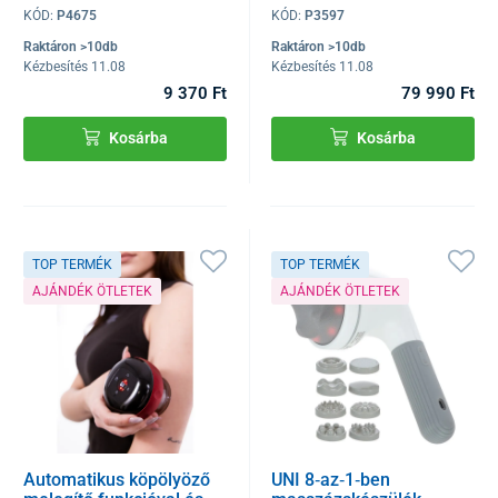
KÓD:
P4675
KÓD:
P3597
Raktáron >10db
Raktáron >10db
Kézbesítés 11.08
Kézbesítés 11.08
9 370 Ft
79 990 Ft
Kosárba
Kosárba
TOP TERMÉK
TOP TERMÉK
AJÁNDÉK ÖTLETEK
AJÁNDÉK ÖTLETEK
Automatikus köpölyöző
UNI 8‑az‑1‑ben