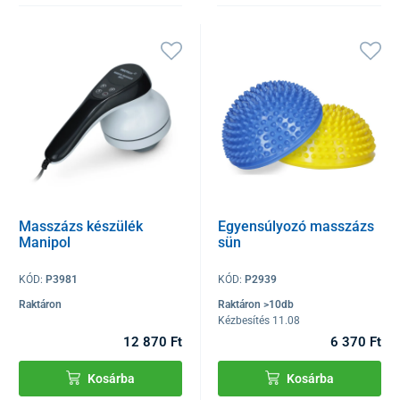
Masszázs készülék
Egyensúlyozó masszázs
Manipol
sün
KÓD:
P3981
KÓD:
P2939
Raktáron
Raktáron >10db
Kézbesítés 11.08
12 870 Ft
6 370 Ft
Kosárba
Kosárba