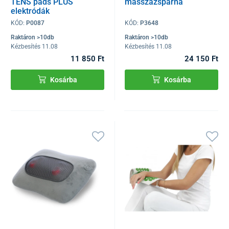
TENS pads PLUS
masszázspárna
elektródák
KÓD:
P0087
KÓD:
P3648
Raktáron >10db
Raktáron >10db
Kézbesítés 11.08
Kézbesítés 11.08
11 850 Ft
24 150 Ft
Kosárba
Kosárba