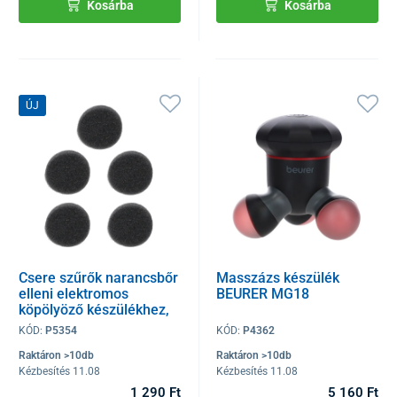
Kosárba
Kosárba
ÚJ
Csere szűrők narancsbőr
Masszázs készülék
elleni elektromos
BEURER MG18
köpölyöző készülékhez,
5 db
KÓD:
P5354
KÓD:
P4362
Raktáron >10db
Raktáron >10db
Kézbesítés 11.08
Kézbesítés 11.08
1 290 Ft
5 160 Ft