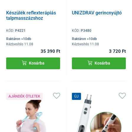
Készülék reflexterápiás
UNIZDRAV gerincnyújtó
talpmasszázshoz
KÓD:
P4221
KÓD:
P3480
Raktáron >10db
Raktáron >10db
Kézbesítés 11.08
Kézbesítés 11.08
35 390 Ft
3 720 Ft
Kosárba
Kosárba
AJÁNDÉK ÖTLETEK
ÚJ