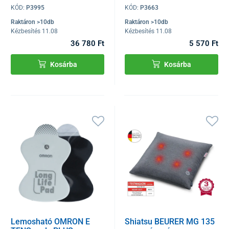
KÓD:
P3995
KÓD:
P3663
Raktáron >10db
Raktáron >10db
Kézbesítés 11.08
Kézbesítés 11.08
36 780 Ft
5 570 Ft
Kosárba
Kosárba
Lemosható OMRON E
Shiatsu BEURER MG 135