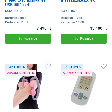
melegítő funkcióval és
masszázskészülék
USB töltéssel
KÓD:
P4219
KÓD:
P4674
Raktáron >10db
Raktáron >10db
Kézbesítés 11.08
Kézbesítés 11.08
7 490 Ft
13 400 Ft
Kosárba
Kosárba
TOP TERMÉK
TOP TERMÉK
AJÁNDÉK ÖTLETEK
AJÁNDÉK ÖTLETEK