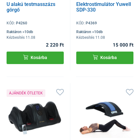
U alakú testmasszázs
Elektrostimulátor Yuwell
görgő
SDP-330
KÓD:
P4260
KÓD:
P4369
Raktáron >10db
Raktáron >10db
Kézbesítés 11.08
Kézbesítés 11.08
2 220 Ft
15 000 Ft
Kosárba
Kosárba
AJÁNDÉK ÖTLETEK