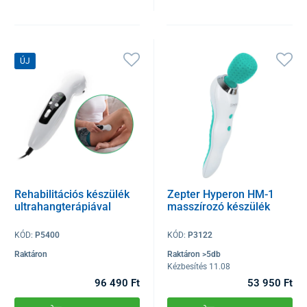
ÚJ
Rehabilitációs készülék
Zepter Hyperon HM-1
ultrahangterápiával
masszírozó készülék
KÓD:
P5400
KÓD:
P3122
Raktáron
Raktáron >5db
Kézbesítés 11.08
96 490 Ft
53 950 Ft