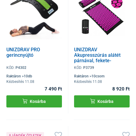
UNIZDRAV PRO
UNIZDRAV
gerincnyújtó
Akupresszúrás alátét
párnával, fekete-
rózsaszín
KÓD:
P4302
KÓD:
P3739
Raktáron >10db
Raktáron >10csom
Kézbesítés 11.08
Kézbesítés 11.08
7 490 Ft
8 920 Ft
Kosárba
Kosárba
AJÁNDÉK ÖTLETEK