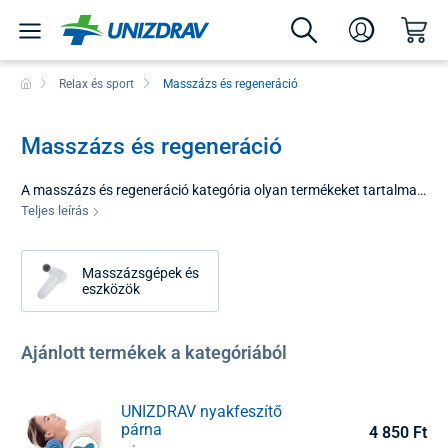
Relax és sport
Masszázs és regeneráció
Masszázs és regeneráció
A masszázs és regeneráció kategória olyan termékeket tartalmaz,
amelyek segítenek kellemesen oldani a feszültséget és
Teljes leírás
gyorsabban regenerálódni. Fedezze fel azokat praktikus
segédeszközöket amelyek ellazítják az izmokat, támogatják a
Masszázsgépek és
regenerációt, enyhítik a fájdalmat és megadják testének a
eszközök
megérdemelt gondoskodást. Masszázskészülékek,
kozmetikumok és egyéb segédeszközök otthoni masszázshoz,
sport utáni regenerációhoz és egy mozgalmas nap utáni áhított
Ajánlott termékek a kategóriából
kikapcsolódáshoz.
UNIZDRAV nyakfeszítő
párna
4 850 Ft