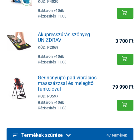
KÓD:
P4020
Raktáron >10db
Kézbesítés 11.08
Akupresszúrás szőnyeg
UNIZDRAV
3 700 Ft
KÓD:
P2869
Raktáron >10db
Kézbesítés 11.08
Gerincnyújtó pad vibrációs
masszázzsal és melegítő
79 990 Ft
funkcióval
KÓD:
P3597
Raktáron >10db
Kézbesítés 11.08
Termékek szűrése
47 termékek