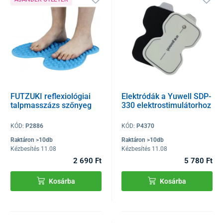
FUTZUKI reflexiológiai
Elektródák a Yuwell SDP-
talpmasszázs szőnyeg
330 elektrostimulátorhoz
KÓD:
P2886
KÓD:
P4370
Raktáron >10db
Raktáron >10db
Kézbesítés 11.08
Kézbesítés 11.08
2 690 Ft
5 780 Ft
Kosárba
Kosárba