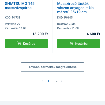
SHIATSU MG 145
Masszírozó tüskék
masszázspárna
vászon anyagon – kis
méretű 35x19 cm
(Iplikátor)
KÓD:
P1738
KÓD:
P0105
Raktáron >5
Raktáron >5db
Kézbesítés 11.08
Kézbesítés 11.08
18 200 Ft
4 600 Ft
Kosárba
Kosárba
További termékek megtekintése
1
2