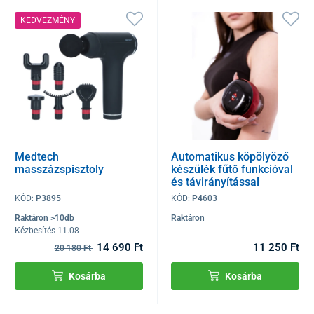
KEDVEZMÉNY
Medtech
Automatikus köpölyöző
masszázspisztoly
készülék fűtő funkcióval
és távirányítással
KÓD:
P3895
KÓD:
P4603
Raktáron >10db
Raktáron
Kézbesítés 11.08
14 690 Ft
11 250 Ft
20 180 Ft
Kosárba
Kosárba