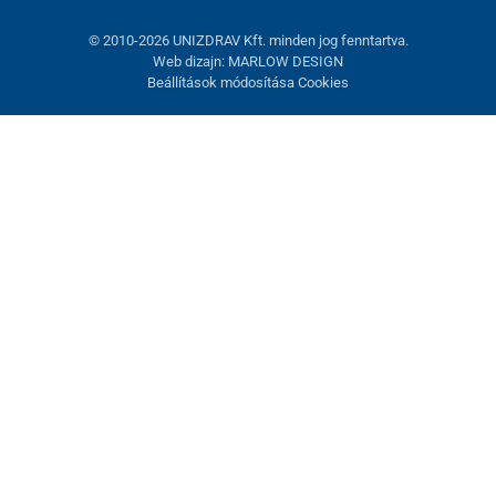
© 2010-2026 UNIZDRAV Kft. minden jog fenntartva.
Web dizajn: MARLOW DESIGN
Beállítások módosítása Cookies
Sütik beállítása
Ezek az oldalak cookie-kat használnak. Egyesek szükségesek az
oldal megfelelő működéséhez, másokat csak az Ön
hozzájárulásával használhatunk fel. Lehetősége van
visszautasítani az opcionális cookie-kat.
Elutasítani.
Feltétlenül szükséges
Teljesítmény
Marketing sütik