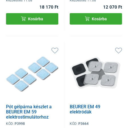
Kézbesítés 11.08
Kézbesítés 11.08
18 170 Ft
12 070 Ft
Kosárba
Kosárba
Pót gélpárna készlet a
BEURER EM 49
BEURER EM 59
elektródák
elektrostimulátorhoz
KÓD:
P3998
KÓD:
P3664