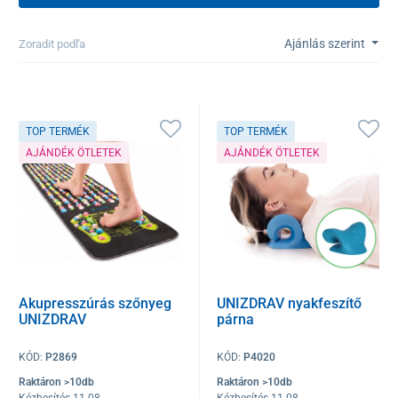
Ajánlás szerint
Zoradit podľa
TOP TERMÉK
TOP TERMÉK
AJÁNDÉK ÖTLETEK
AJÁNDÉK ÖTLETEK
Akupresszúrás szőnyeg
UNIZDRAV nyakfeszítő
UNIZDRAV
párna
KÓD:
P2869
KÓD:
P4020
Raktáron >10db
Raktáron >10db
Kézbesítés 11.08
Kézbesítés 11.08