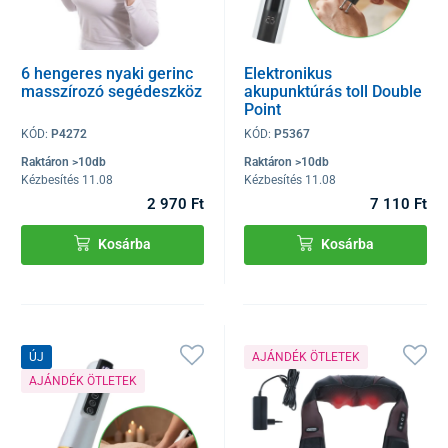
6 hengeres nyaki gerinc
Elektronikus
masszírozó segédeszköz
akupunktúrás toll Double
Point
KÓD:
P4272
KÓD:
P5367
Raktáron >10db
Raktáron >10db
Kézbesítés 11.08
Kézbesítés 11.08
2 970 Ft
7 110 Ft
Kosárba
Kosárba
ÚJ
AJÁNDÉK ÖTLETEK
AJÁNDÉK ÖTLETEK