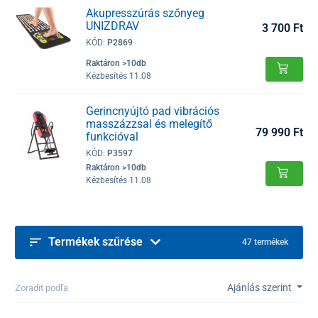
Akupresszúrás szőnyeg
UNIZDRAV
3 700 Ft
KÓD:
P2869
Raktáron >10db
Kézbesítés 11.08
Gerincnyújtó pad vibrációs
masszázzsal és melegítő
79 990 Ft
funkcióval
KÓD:
P3597
Raktáron >10db
Kézbesítés 11.08
Termékek szűrése
47 termékek
Ajánlás szerint
Zoradit podľa