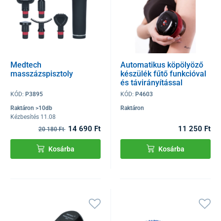
Medtech
Automatikus köpölyöző
masszázspisztoly
készülék fűtő funkcióval
és távirányítással
KÓD:
P3895
KÓD:
P4603
Raktáron >10db
Raktáron
Kézbesítés 11.08
14 690 Ft
11 250 Ft
20 180 Ft
Kosárba
Kosárba