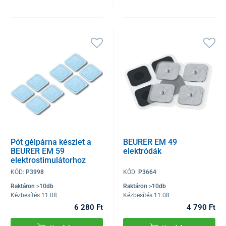
Pót gélpárna készlet a
BEURER EM 49
BEURER EM 59
elektródák
elektrostimulátorhoz
KÓD:
P3998
KÓD:
P3664
Raktáron >10db
Raktáron >10db
Kézbesítés 11.08
Kézbesítés 11.08
6 280 Ft
4 790 Ft