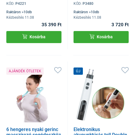
KÓD:
P4221
KÓD:
P3480
Raktáron >10db
Raktáron >10db
Kézbesítés 11.08
Kézbesítés 11.08
35 390 Ft
3 720 Ft
Kosárba
Kosárba
AJÁNDÉK ÖTLETEK
ÚJ
6 hengeres nyaki gerinc
Elektronikus
masszírozó segédeszköz
akupunktúrás toll Double