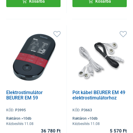
Kosárba
Kosárba
Elektrostimulátor
Pót kábel BEURER EM 49
BEURER EM 59
elektrostimulátorhoz
KÓD:
P3995
KÓD:
P3663
Raktáron >10db
Raktáron >10db
Kézbesítés 11.08
Kézbesítés 11.08
36 780 Ft
5 570 Ft