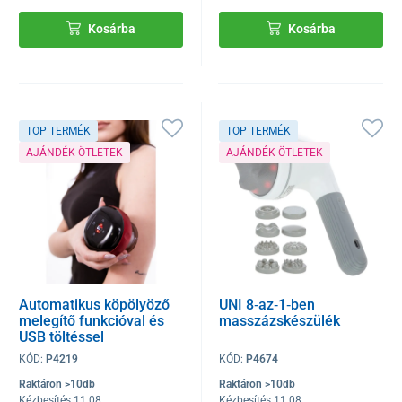
Kosárba
Kosárba
TOP TERMÉK
TOP TERMÉK
AJÁNDÉK ÖTLETEK
AJÁNDÉK ÖTLETEK
Automatikus köpölyöző
UNI 8‑az‑1‑ben
melegítő funkcióval és
masszázskészülék
USB töltéssel
KÓD:
P4219
KÓD:
P4674
Raktáron >10db
Raktáron >10db
Kézbesítés 11.08
Kézbesítés 11.08