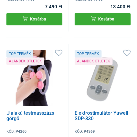
7 490 Ft
13 400 Ft
Kosárba
Kosárba
TOP TERMÉK
TOP TERMÉK
AJÁNDÉK ÖTLETEK
AJÁNDÉK ÖTLETEK
U alakú testmasszázs
Elektrostimulátor Yuwell
görgő
SDP-330
KÓD:
P4260
KÓD:
P4369