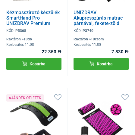
Kézmasszírozó készülék
UNIZDRAV
SmartHand Pro
Akupresszúrás matrac
UNIZDRAV Premium
párnával, fekete-zöld
KÓD:
P5365
KÓD:
P3740
Raktáron >10db
Raktáron >10csom
Kézbesítés 11.08
Kézbesítés 11.08
22 350 Ft
7 830 Ft
Kosárba
Kosárba
AJÁNDÉK ÖTLETEK