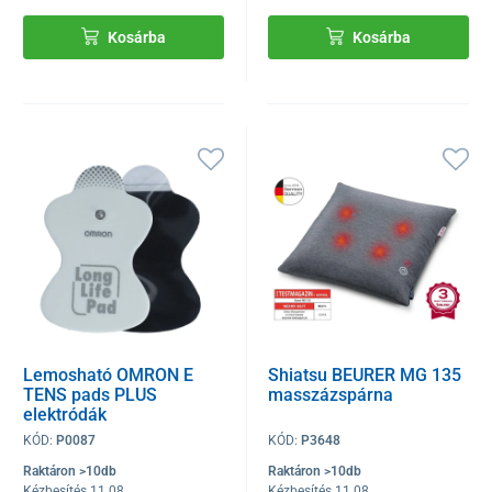
Kosárba
Kosárba
Lemosható OMRON E
Shiatsu BEURER MG 135
TENS pads PLUS
masszázspárna
elektródák
KÓD:
P0087
KÓD:
P3648
Raktáron >10db
Raktáron >10db
Kézbesítés 11.08
Kézbesítés 11.08