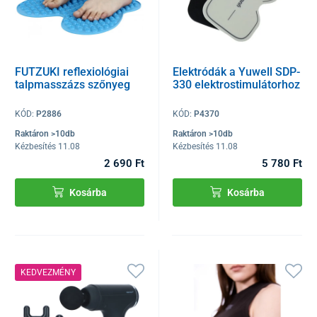
FUTZUKI reflexiológiai
Elektródák a Yuwell SDP-
talpmasszázs szőnyeg
330 elektrostimulátorhoz
KÓD:
P2886
KÓD:
P4370
Raktáron >10db
Raktáron >10db
Kézbesítés 11.08
Kézbesítés 11.08
2 690 Ft
5 780 Ft
Kosárba
Kosárba
KEDVEZMÉNY