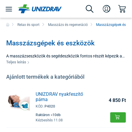
Relax és sport
Masszázs és regeneráció
Masszázsgépek és es
Masszázsgépek és eszközök
A masszázseszközök és segédeszközök fontos részét képezik a
mozgásszervi rendszer regenerációjának és ápolásának. Ez a
Teljes leírás
termékcsoport a mechanikai és elektromos stimuláció különböző
formáit alkalmazza az izomfeszültség enyhítésére, a véráramlás
Ajánlott termékek a kategóriából
javítására és a szövetek gyógyulási folyamatainak
felgyorsítására. A helyesen megválasztott masszázstechnika
segít megszüntetni az izomfájdalmat, növeli a
UNIZDRAV nyakfeszítő
párna
mozgástartományt, és hozzájárul a fizikai megterhelés utáni
4 850 Ft
gyorsabb felépüléshez.
KÓD:
P4020
Raktáron >10db
Kézbesítés 11.08