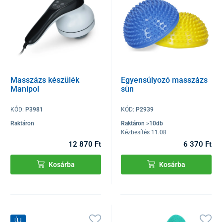
Masszázs készülék
Egyensúlyozó masszázs
Manipol
sün
KÓD:
P3981
KÓD:
P2939
Raktáron
Raktáron >10db
Kézbesítés 11.08
12 870 Ft
6 370 Ft
Kosárba
Kosárba
ÚJ