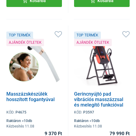
Kosárba
Kosárba
TOP TERMÉK
TOP TERMÉK
AJÁNDÉK ÖTLETEK
AJÁNDÉK ÖTLETEK
Masszázskészülék
Gerincnyújtó pad
hosszított fogantyúval
vibrációs masszázzsal
és melegítő funkcióval
KÓD:
P4675
KÓD:
P3597
Raktáron >10db
Raktáron >10db
Kézbesítés 11.08
Kézbesítés 11.08
9 370 Ft
79 990 Ft