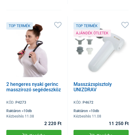
TOP TERMÉK
TOP TERMÉK
AJÁNDÉK ÖTLETEK
2 hengeres nyaki gerinc
Masszázspisztoly
masszírozó segédeszköz
UNIZDRAV
KÓD:
P4273
KÓD:
P4672
Raktáron >10db
Raktáron >10db
Kézbesítés 11.08
Kézbesítés 11.08
2 220 Ft
11 250 Ft