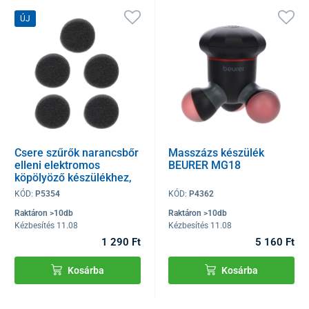
ÚJ
Csere szűrők narancsbőr
Masszázs készülék
elleni elektromos
BEURER MG18
köpölyöző készülékhez,
5 db
KÓD:
P5354
KÓD:
P4362
Raktáron >10db
Raktáron >10db
Kézbesítés 11.08
Kézbesítés 11.08
1 290 Ft
5 160 Ft
Kosárba
Kosárba