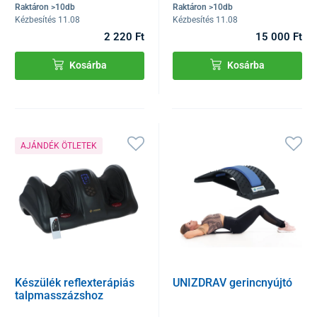
Raktáron >10db
Raktáron >10db
Kézbesítés 11.08
Kézbesítés 11.08
2 220 Ft
15 000 Ft
Kosárba
Kosárba
AJÁNDÉK ÖTLETEK
Készülék reflexterápiás
UNIZDRAV gerincnyújtó
talpmasszázshoz