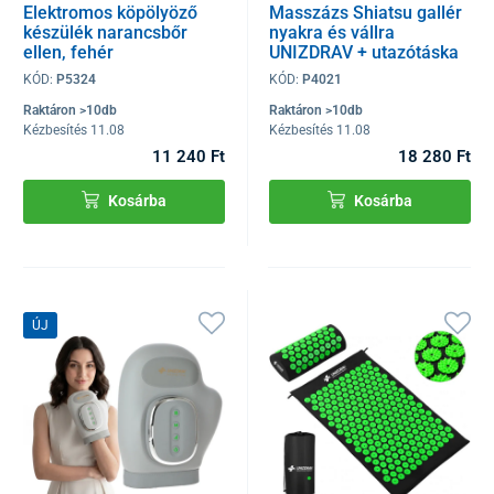
Elektromos köpölyöző
Masszázs Shiatsu gallér
készülék narancsbőr
nyakra és vállra
ellen, fehér
UNIZDRAV + utazótáska
KÓD:
P5324
KÓD:
P4021
Raktáron >10db
Raktáron >10db
Kézbesítés 11.08
Kézbesítés 11.08
11 240 Ft
18 280 Ft
Kosárba
Kosárba
ÚJ