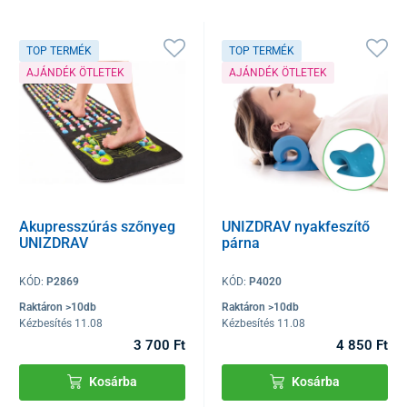
TOP TERMÉK
TOP TERMÉK
AJÁNDÉK ÖTLETEK
AJÁNDÉK ÖTLETEK
Akupresszúrás szőnyeg
UNIZDRAV nyakfeszítő
UNIZDRAV
párna
KÓD:
P2869
KÓD:
P4020
Raktáron >10db
Raktáron >10db
Kézbesítés 11.08
Kézbesítés 11.08
3 700 Ft
4 850 Ft
Kosárba
Kosárba