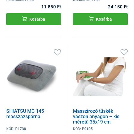
11 850 Ft
24 150 Ft
Kosárba
Kosárba
SHIATSU MG 145
Masszírozó tüskék
masszázspárna
vászon anyagon – kis
méretű 35x19 cm
(Iplikátor)
KÓD:
P1738
KÓD:
P0105