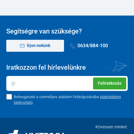
Segítségre van szüksége?
0634/884-100
Írjon nekünk
Iratkozzon fel hírlevelünkre
Feliratkozás
Beleegyezek a személyes adataim feldolgozásába
Adatvédelmi
tájékoztató
.
Kövessen minket: