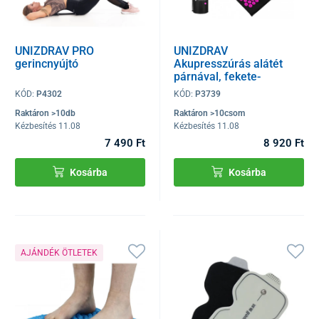
UNIZDRAV PRO
UNIZDRAV
gerincnyújtó
Akupresszúrás alátét
párnával, fekete-
rózsaszín
KÓD:
P4302
KÓD:
P3739
Raktáron >10db
Raktáron >10csom
Kézbesítés 11.08
Kézbesítés 11.08
7 490 Ft
8 920 Ft
Kosárba
Kosárba
AJÁNDÉK ÖTLETEK