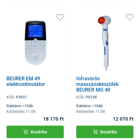
BEURER EM 49
Infravörös
elektrostimulátor
masszázskészülék
BEURER MG 40
KÓD:
P3651
KÓD:
P0108
Raktáron >10db
Raktáron >10db
Kézbesítés 11.08
Kézbesítés 11.08
18 170 Ft
12 070 Ft
Kosárba
Kosárba