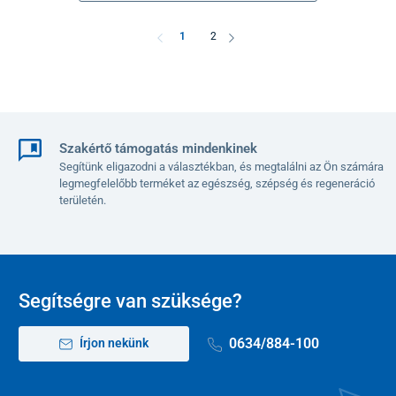
1
2
Szakértő támogatás mindenkinek
Segítünk eligazodni a választékban, és megtalálni az Ön számára
legmegfelelőbb terméket az egészség, szépség és regeneráció
területén.
Segítségre van szüksége?
0634/884-100
Írjon nekünk