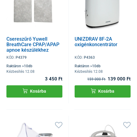
Csereszűrő Yuwell
UNIZDRAV 8F-2A
BreathCare CPAP/APAP
oxigénkoncentrátor
apnoe készülékhez
KÓD:
P4379
KÓD:
P4363
Raktáron >10db
Raktáron >10db
Kézbesítés 12.08
Kézbesítés 12.08
3 450 Ft
139 000 Ft
159 000 Ft
Kosárba
Kosárba