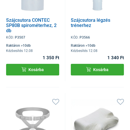
Szájcsutora CONTEC
Szájcsutora légzés
SP80B spirométerhez, 2
trénerhez
db
KÓD:
P3507
KÓD:
P3566
Raktáron >10db
Raktáron >10db
Kézbesítés 12.08
Kézbesítés 12.08
1 350 Ft
1 340 Ft
Kosárba
Kosárba