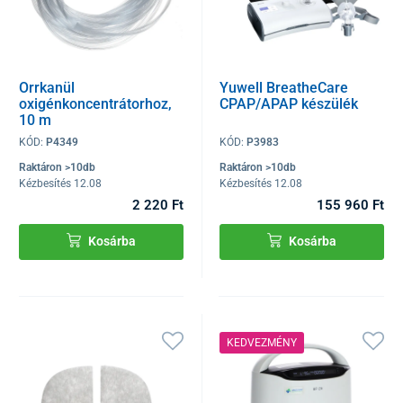
Orrkanül
Yuwell BreatheCare
oxigénkoncentrátorhoz,
CPAP/APAP készülék
10 m
KÓD:
P4349
KÓD:
P3983
Raktáron >10db
Raktáron >10db
Kézbesítés 12.08
Kézbesítés 12.08
2 220 Ft
155 960 Ft
Kosárba
Kosárba
KEDVEZMÉNY