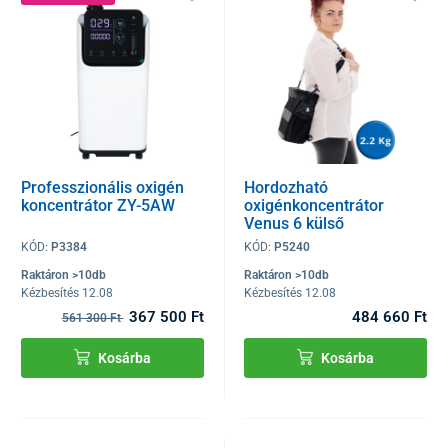
Professzionális oxigén
Hordozható
koncentrátor ZY-5AW
oxigénkoncentrátor
Venus 6 külső
akkumulátorral és
KÓD:
P3384
KÓD:
P5240
orrkanüllel
Raktáron >10db
Raktáron >10db
Kézbesítés 12.08
Kézbesítés 12.08
367 500 Ft
484 660 Ft
561 300 Ft
Kosárba
Kosárba