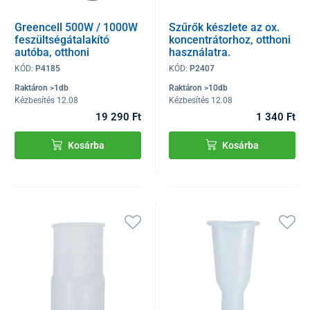
Greencell 500W / 1000W
Szűrők készlete az ox.
feszültségátalakító
koncentrátorhoz, otthoni
autóba, otthoni
használatra.
használatú
KÓD:
P4185
KÓD:
P2407
oxigénkoncentrátorhoz
Raktáron >1db
Raktáron >10db
Kézbesítés 12.08
Kézbesítés 12.08
19 290 Ft
1 340 Ft
Kosárba
Kosárba