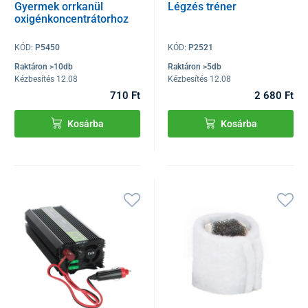
Gyermek orrkanül
Légzés tréner
oxigénkoncentrátorhoz
KÓD:
P5450
KÓD:
P2521
Raktáron >10db
Raktáron >5db
Kézbesítés 12.08
Kézbesítés 12.08
710 Ft
2 680 Ft
Kosárba
Kosárba