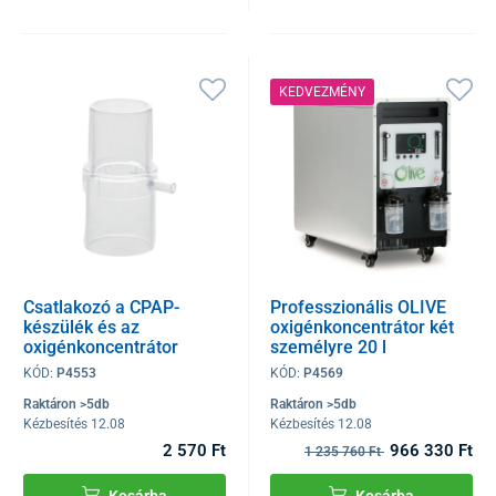
KEDVEZMÉNY
Csatlakozó a CPAP-
Professzionális OLIVE
készülék és az
oxigénkoncentrátor két
oxigénkoncentrátor
személyre 20 l
összekapcsolásához
KÓD:
P4553
KÓD:
P4569
Raktáron >5db
Raktáron >5db
Kézbesítés 12.08
Kézbesítés 12.08
2 570 Ft
966 330 Ft
1 235 760 Ft
Kosárba
Kosárba