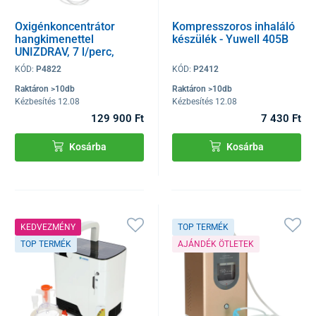
Oxigénkoncentrátor
Kompresszoros inhaláló
hangkimenettel
készülék - Yuwell 405B
UNIZDRAV, 7 l/perc,
fautánzat
KÓD:
P4822
KÓD:
P2412
Raktáron >10db
Raktáron >10db
Kézbesítés 12.08
Kézbesítés 12.08
129 900 Ft
7 430 Ft
Kosárba
Kosárba
KEDVEZMÉNY
TOP TERMÉK
TOP TERMÉK
AJÁNDÉK ÖTLETEK