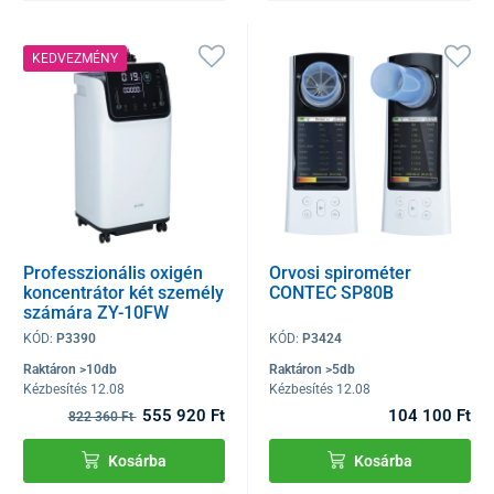
KEDVEZMÉNY
Professzionális oxigén
Orvosi spirométer
koncentrátor két személy
CONTEC SP80B
számára ZY-10FW
KÓD:
P3390
KÓD:
P3424
Raktáron >10db
Raktáron >5db
Kézbesítés 12.08
Kézbesítés 12.08
555 920 Ft
104 100 Ft
822 360 Ft
Kosárba
Kosárba