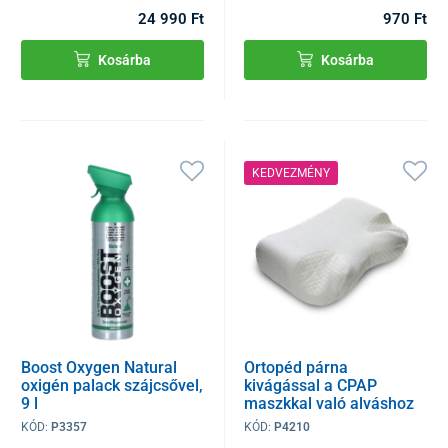
24 990 Ft
970 Ft
Kosárba
Kosárba
KEDVEZMÉNY
Boost Oxygen Natural
Ortopéd párna
oxigén palack szájcsővel,
kivágással a CPAP
9 l
maszkkal való alváshoz
KÓD:
P3357
KÓD:
P4210