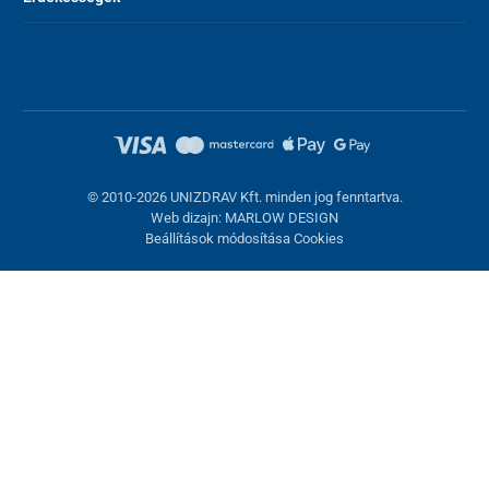
© 2010-2026 UNIZDRAV Kft. minden jog fenntartva.
Web dizajn: MARLOW DESIGN
Beállítások módosítása Cookies
Sütik beállítása
Ezek az oldalak cookie-kat használnak. Egyesek szükségesek az
oldal megfelelő működéséhez, másokat csak az Ön
hozzájárulásával használhatunk fel. Lehetősége van
visszautasítani az opcionális cookie-kat.
Elutasítani.