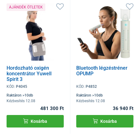
AJÁNDÉK ÖTLETEK
Hordozható oxigén
Bluetooth légzéstréner
koncentrátor Yuwell
OPUMP
Spirit 3
KÓD:
P4045
KÓD:
P4852
Raktáron >10db
Raktáron >10db
Kézbesítés 12.08
Kézbesítés 12.08
481 300 Ft
36 940 Ft
Kosárba
Kosárba