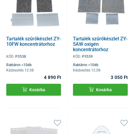
Tartalék szűrőkészlet ZY-
Tartalék szűrőkészlet ZY-
10FW koncentrátorhoz
5AW oxigén
koncentrátorhoz
KÓD:
P3538
KÓD:
P3539
Raktáron >10db
Raktáron >10db
Kézbesítés 12.08
Kézbesítés 12.08
4 890 Ft
3 050 Ft
Kosárba
Kosárba