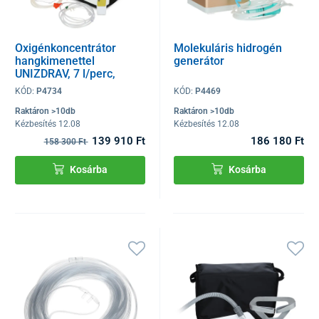
Oxigénkoncentrátor
Molekuláris hidrogén
hangkimenettel
generátor
UNIZDRAV, 7 l/perc,
fehér
KÓD:
P4734
KÓD:
P4469
Raktáron >10db
Raktáron >10db
Kézbesítés 12.08
Kézbesítés 12.08
139 910 Ft
186 180 Ft
158 300 Ft
Kosárba
Kosárba