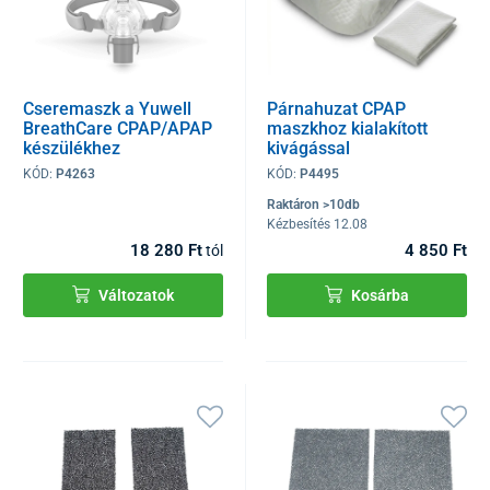
Cseremaszk a Yuwell
Párnahuzat CPAP
BreathCare CPAP/APAP
maszkhoz kialakított
készülékhez
kivágással
KÓD:
P4263
KÓD:
P4495
Raktáron >10db
Kézbesítés 12.08
18 280 Ft
4 850 Ft
tól
Változatok
Kosárba