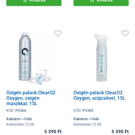
Oxigén palack ClearO2
Oxigén palack ClearO2
Oxygen, oxigén
Oxygen, szájcsővel, 15L
maszkkal, 15L
KÓD:
P3366
KÓD:
P3365
Raktáron >10db
Raktáron >10db
Kézbesítés 12.08
Kézbesítés 12.08
5 390 Ft
5 390 Ft