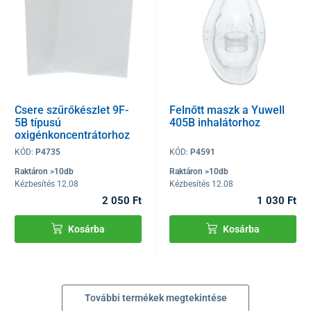
Csere szűrőkészlet 9F-
Felnőtt maszk a Yuwell
5B típusú
405B inhalátorhoz
oxigénkoncentrátorhoz
KÓD:
P4735
KÓD:
P4591
Raktáron >10db
Raktáron >10db
Kézbesítés 12.08
Kézbesítés 12.08
2 050 Ft
1 030 Ft
Kosárba
Kosárba
További termékek megtekintése