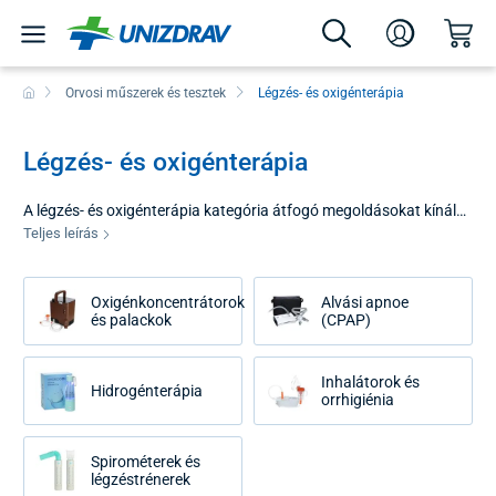
Orvosi műszerek és tesztek
Légzés- és oxigénterápia
Légzés- és oxigénterápia
A légzés- és oxigénterápia kategória átfogó megoldásokat kínál
mindazok számára, akik akut vagy krónikus légzőszervi
Teljes leírás
problémákkal küzdenek. A kiegészítő légzéstámogatás
felbecsülhetetlen értékű az allergiások, asztmások, légzőszervi
Oxigénkoncentrátorok
Alvási apnoe
betegségekből lábadozók számára, de az idősek számára is a
és palackok
(CPAP)
testük általános megerősítéséhez, vagy az aktív sportolók
számára az izomregeneráció felgyorsításához. Akár egy
kézitáskába való hordozható inhalátorra, akár egy otthoni
Inhalátorok és
Hidrogénterápia
használatra szánt nagy teljesítményű koncentrátorra van
orrhigiénia
szüksége, a modern légzés- és oxigénterápia lehetővé teszi, hogy
korlátozások nélkül átvegye az irányítást a légzése felett.
Spirométerek és
légzéstrénerek