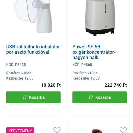
USB-ről tölthető inhalátor
Yuwell 9F-5B
porlasztó funkcióval
oxigénkoncentrátor-
nagyon halk
KÓD:
P3425
KÓD:
P4360
Raktáron >10db
Raktáron >10db
Kézbesítés 12.08
Kézbesítés 12.08
10 820 Ft
222 740 Ft
Kosárba
Kosárba
KEDVEZMÉNY