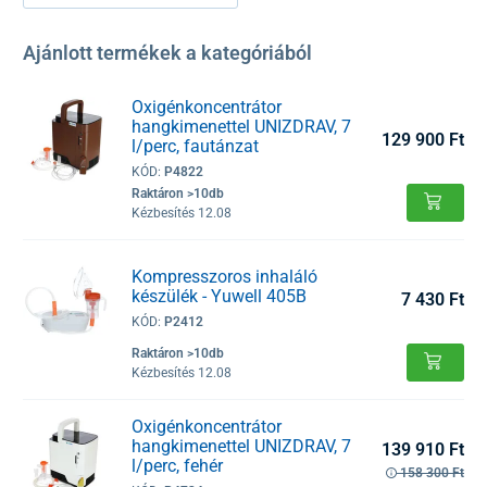
Ajánlott termékek a kategóriából
Oxigénkoncentrátor
hangkimenettel UNIZDRAV, 7
129 900 Ft
l/perc, fautánzat
KÓD:
P4822
Raktáron >10db
Kézbesítés 12.08
Kompresszoros inhaláló
készülék - Yuwell 405B
7 430 Ft
KÓD:
P2412
Raktáron >10db
Kézbesítés 12.08
Oxigénkoncentrátor
hangkimenettel UNIZDRAV, 7
139 910 Ft
l/perc, fehér
158 300 Ft