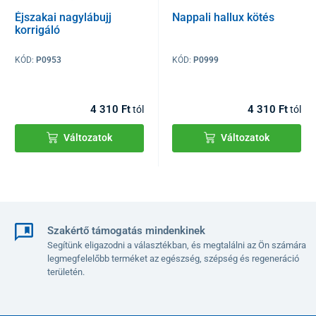
Éjszakai nagylábujj
Nappali hallux kötés
korrigáló
KÓD:
P0953
KÓD:
P0999
4 310 Ft
4 310 Ft
tól
tól
Változatok
Változatok
Szakértő támogatás mindenkinek
Segítünk eligazodni a választékban, és megtalálni az Ön számára
legmegfelelőbb terméket az egészség, szépség és regeneráció
területén.