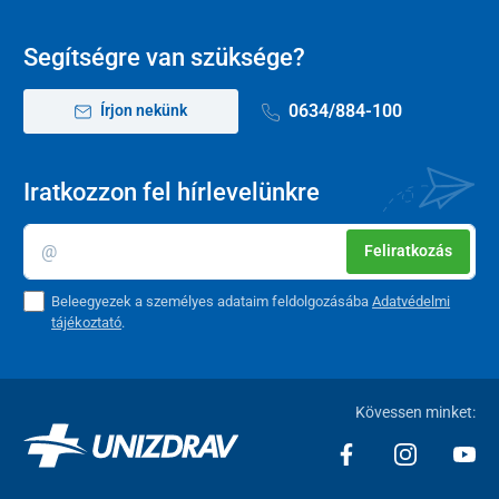
Segítségre van szüksége?
0634/884-100
Írjon nekünk
Iratkozzon fel hírlevelünkre
Feliratkozás
Beleegyezek a személyes adataim feldolgozásába
Adatvédelmi
tájékoztató
.
Kövessen minket: