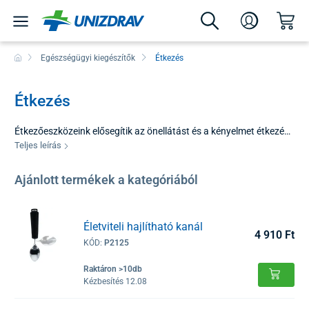
Egészségügyi kiegészítők
Étkezés
Étkezés
Étkezőeszközeink elősegítik az önellátást és a kényelmet étkezés
közben. Különféle kiegészítőket és speciálisan tervezett
Teljes leírás
ergonomikus kiegészítőket kínálunk, amelyek megkönnyítik a
fogást, minimalizálják a kiömlés kockázatát, és az étkezéseket
Ajánlott termékek a kategóriából
biztonságossá és kényelmessé varázsolják felesleges erőfeszítés
nélkül.
Életviteli hajlítható kanál
4 910 Ft
KÓD:
P2125
Raktáron >10db
Kézbesítés 12.08