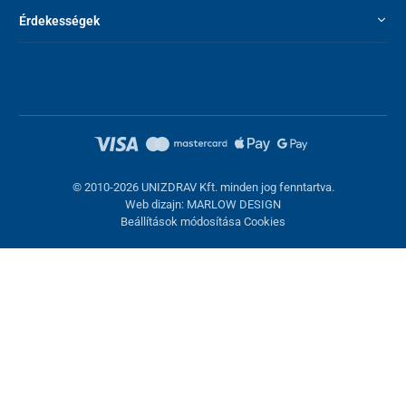
Érdekességek
© 2010-2026 UNIZDRAV Kft. minden jog fenntartva.
Web dizajn: MARLOW DESIGN
Beállítások módosítása Cookies
Sütik beállítása
Ezek az oldalak cookie-kat használnak. Egyesek szükségesek az
oldal megfelelő működéséhez, másokat csak az Ön
hozzájárulásával használhatunk fel. Lehetősége van
visszautasítani az opcionális cookie-kat.
Elutasítani.