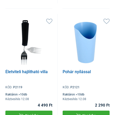
Életviteli hajlítható villa
Pohár nyílással
KÓD:
P2119
KÓD:
P2121
Raktáron >10db
Raktáron >10db
Kézbesítés 12.08
Kézbesítés 12.08
4 490 Ft
2 290 Ft