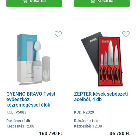
Kosárba
Kosárba
GYENNO BRAVO Twist
ZEPTER kések sebészeti
evőeszköz
acélból, 4 db
kézremegéssel élők
számára
KÓD:
P5083
KÓD:
P2029
Raktáron >1db
Raktáron >1db
Kézbesítés 12.08
Kézbesítés 12.08
163 790 Ft
36 780 Ft