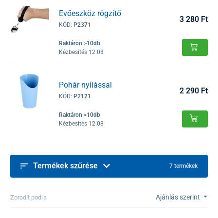
Evőeszköz rögzítő
3 280 Ft
KÓD:
P2371
Raktáron >10db
Kézbesítés 12.08
Pohár nyílással
2 290 Ft
KÓD:
P2121
Raktáron >10db
Kézbesítés 12.08
Termékek szűrése
7 termékek
Ajánlás szerint
Zoradit podľa