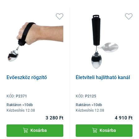
Evőeszköz rögzítő
Életviteli hajlítható kanál
KÓD:
P2371
KÓD:
P2125
Raktáron >10db
Raktáron >10db
Kézbesítés 12.08
Kézbesítés 12.08
3 280 Ft
4 910 Ft
Kosárba
Kosárba