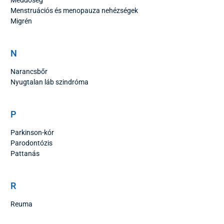
Menstruációs és menopauza nehézségek
Migrén
N
Narancsbőr
Nyugtalan láb szindróma
P
Parkinson-kór
Parodontózis
Pattanás
R
Reuma