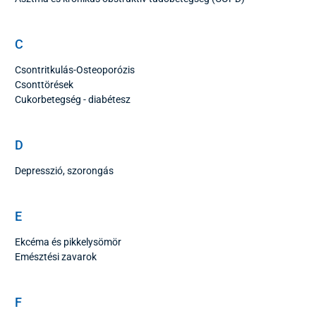
C
Csontritkulás-Osteoporózis
Csonttörések
Cukorbetegség - diabétesz
D
Depresszió, szorongás
E
Ekcéma és pikkelysömör
Emésztési zavarok
F