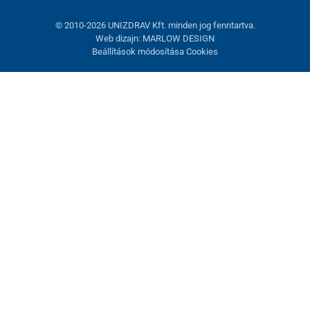
© 2010-2026 UNIZDRAV Kft. minden jog fenntartva.
Web dizajn: MARLOW DESIGN
Beállítások módosítása Cookies
Sütik beállítása
Ezek az oldalak cookie-kat használnak. Egyesek szükségesek az
oldal megfelelő működéséhez, másokat csak az Ön
hozzájárulásával használhatunk fel. Lehetősége van
visszautasítani az opcionális cookie-kat.
Elutasítani.
Feltétlenül szükséges
Teljesítmény
Marketing sütik