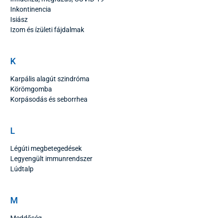
Inkontinencia
Isiász
Izom és ízületi fájdalmak
K
Karpális alagút szindróma
Körömgomba
Korpásodás és seborrhea
L
Légúti megbetegedések
Legyengült immunrendszer
Lúdtalp
M
Meddőség