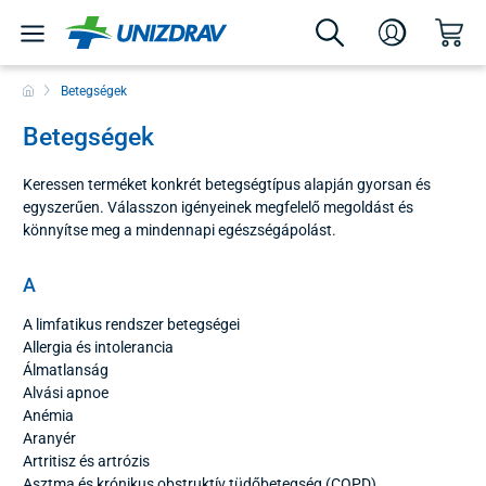
Betegségek
Betegségek
Keressen terméket konkrét betegségtípus alapján gyorsan és
egyszerűen. Válasszon igényeinek megfelelő megoldást és
könnyítse meg a mindennapi egészségápolást.
A
A limfatikus rendszer betegségei
Allergia és intolerancia
Álmatlanság
Alvási apnoe
Anémia
Aranyér
Artritisz és artrózis
Asztma és krónikus obstruktív tüdőbetegség (COPD)