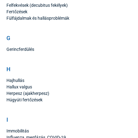
Felfekvések (decubitus fekélyek)
Fertőzések
Fülfájdalmak és hallásproblémák
G
Gerincferdülés
H
Hajhullás
Hallux valgus
Herpesz (ajakherpesz)
Húgyúti fertőzések
I
Immobilitás
Influenza, megfázás, COVID-19