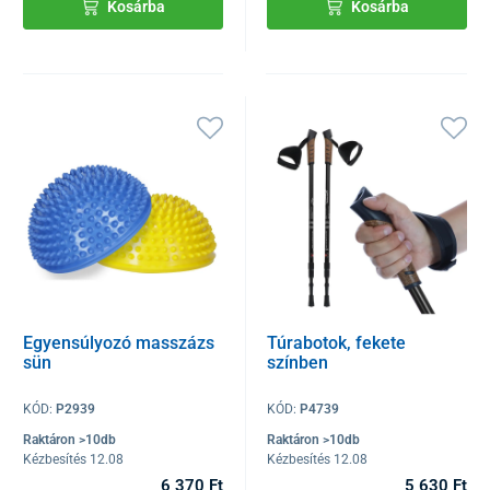
Kosárba
Kosárba
Egyensúlyozó masszázs
Túrabotok, fekete
sün
színben
KÓD:
P2939
KÓD:
P4739
Raktáron >10db
Raktáron >10db
Kézbesítés 12.08
Kézbesítés 12.08
6 370 Ft
5 630 Ft