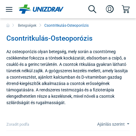
Betegségek
Csontritkulás-Osteoporózis
Csontritkulás-Osteoporózis
Az osteoporózis olyan betegség, mely során a csonttömeg
csökkenése fokozza a törések kockázatát, elsősorban a csípő, a
csukló és a gerinc területén. A csontok ritkulása gyakran látható
tünetek nélkül zajlik. A gyógyszeres kezelés mellett, amely lassítja
a csontvesztést, ajánlott kalciumban és D-vitaminban gazdag
étrend-kiegészítők alkalmazása a csontok erősségének
támogatására. A rendszeres testmozgás és a fizioterápia
elengedhetetlen része a kezelésnek, mivel növeli a csontok
szilárdságát és rugalmasságát.
Ajánlás szerint
Zoradit podľa