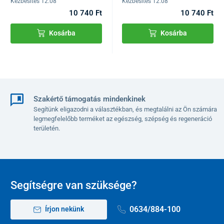
Kézbesítés 12.08
Kézbesítés 12.08
10 740 Ft
10 740 Ft
Kosárba
Kosárba
Szakértő támogatás mindenkinek
Segítünk eligazodni a választékban, és megtalálni az Ön számára
legmegfelelőbb terméket az egészség, szépség és regeneráció
területén.
Segítségre van szüksége?
0634/884-100
Írjon nekünk