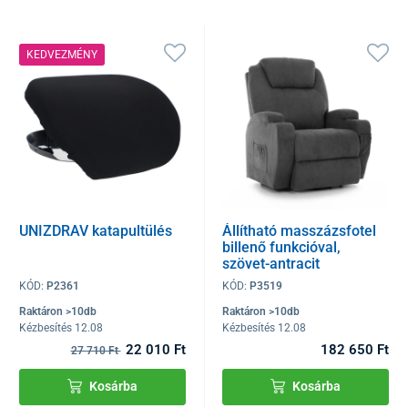
KEDVEZMÉNY
UNIZDRAV katapultülés
Állítható masszázsfotel
billenő funkcióval,
szövet-antracit
KÓD:
P2361
KÓD:
P3519
Raktáron >10db
Raktáron >10db
Kézbesítés 12.08
Kézbesítés 12.08
22 010 Ft
182 650 Ft
27 710 Ft
Kosárba
Kosárba