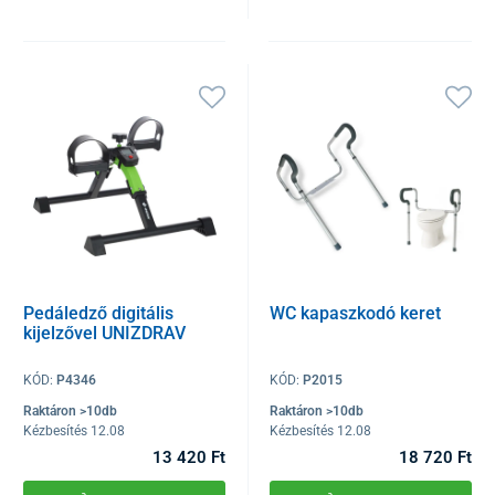
Pedáledző digitális
WC kapaszkodó keret
kijelzővel UNIZDRAV
KÓD:
P4346
KÓD:
P2015
Raktáron >10db
Raktáron >10db
Kézbesítés 12.08
Kézbesítés 12.08
13 420 Ft
18 720 Ft