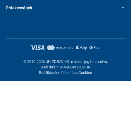
Érdekességek
© 2010-2026 UNIZDRAV Kft. minden jog fenntartva.
Web dizajn: MARLOW DESIGN
Beállítások módosítása Cookies
Sütik beállítása
Ezek az oldalak cookie-kat használnak. Egyesek szükségesek az
oldal megfelelő működéséhez, másokat csak az Ön
hozzájárulásával használhatunk fel. Lehetősége van
visszautasítani az opcionális cookie-kat.
Elutasítani.