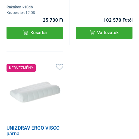
Raktáron >10db
Kézbesítés 12.08
25 730 Ft
102 570 Ft
tól
Kosárba
Változatok
KEDVEZMÉNY
UNIZDRAV ERGO VISCO
párna