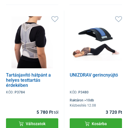
Tartásjavító hátpánt a
UNIZDRAV gerincnyújtó
helyes testtartás
érdekében
KÓD:
P3784
KÓD:
P3480
Raktáron >10db
Kézbesítés 12.08
5 780 Ft
3 720 Ft
tól
Változatok
Kosárba