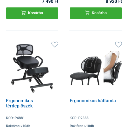
7 490 Ft
8 920 Ft
Kosárba
Kosárba
Ergonomikus
Ergonomikus háttámla
térdeplőszék
KÓD:
P4881
KÓD:
P2388
Raktáron >10db
Raktáron >10db