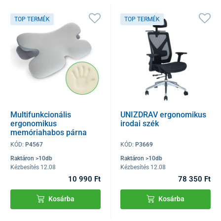
TOP TERMÉK
TOP TERMÉK
Multifunkcionális
UNIZDRAV ergonomikus
ergonomikus
irodai szék
memóriahabos párna
SoftBalance
KÓD:
P4567
KÓD:
P3669
Raktáron >10db
Raktáron >10db
Kézbesítés 12.08
Kézbesítés 12.08
10 990 Ft
78 350 Ft
Kosárba
Kosárba