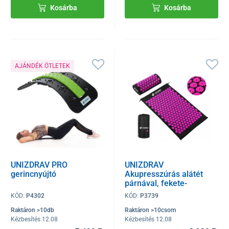
Kosárba
Kosárba
AJÁNDÉK ÖTLETEK
UNIZDRAV PRO
UNIZDRAV
gerincnyújtó
Akupresszúrás alátét
párnával, fekete-
rózsaszín
KÓD:
P4302
KÓD:
P3739
Raktáron >10db
Raktáron >10csom
Kézbesítés 12.08
Kézbesítés 12.08