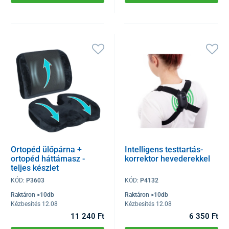
Ortopéd ülőpárna +
Intelligens testtartás-
ortopéd háttámasz -
korrektor hevederekkel
teljes készlet
KÓD:
P3603
KÓD:
P4132
Raktáron >10db
Raktáron >10db
Kézbesítés 12.08
Kézbesítés 12.08
11 240 Ft
6 350 Ft