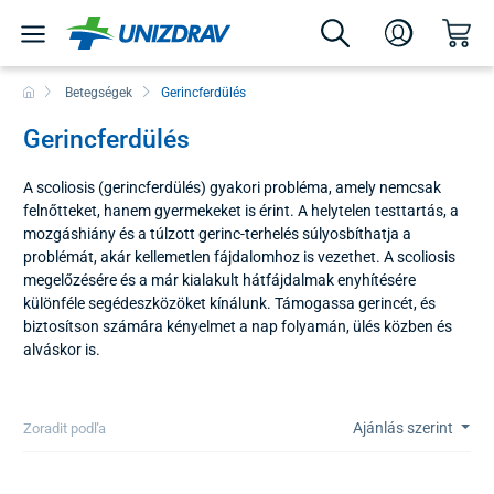
Betegségek
Gerincferdülés
Gerincferdülés
A scoliosis (gerincferdülés) gyakori probléma, amely nemcsak
felnőtteket, hanem gyermekeket is érint. A helytelen testtartás, a
mozgáshiány és a túlzott gerinc-terhelés súlyosbíthatja a
problémát, akár kellemetlen fájdalomhoz is vezethet. A scoliosis
megelőzésére és a már kialakult hátfájdalmak enyhítésére
különféle segédeszközöket kínálunk. Támogassa gerincét, és
biztosítson számára kényelmet a nap folyamán, ülés közben és
alváskor is.
Ajánlás szerint
Zoradit podľa