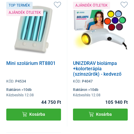
TOP TERMÉK
AJÁNDÉK ÖTLETEK
AJÁNDÉK ÖTLETEK
Mini szolárium RT8801
UNIZDRAV biolámpa
+kolorterápia
(színszűrők) - kedvező
szett
KÓD:
P4534
KÓD:
P4047
Raktáron >10db
Raktáron >10db
Kézbesítés 12.08
Kézbesítés 12.08
44 750 Ft
105 940 Ft
Kosárba
Kosárba