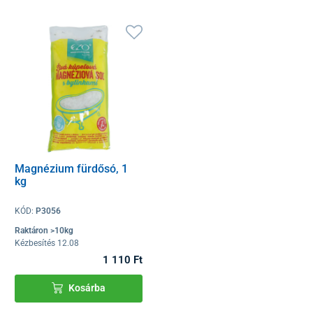
Magnézium fürdősó, 1
kg
KÓD:
P3056
Raktáron >10kg
Kézbesítés 12.08
1 110 Ft
Kosárba