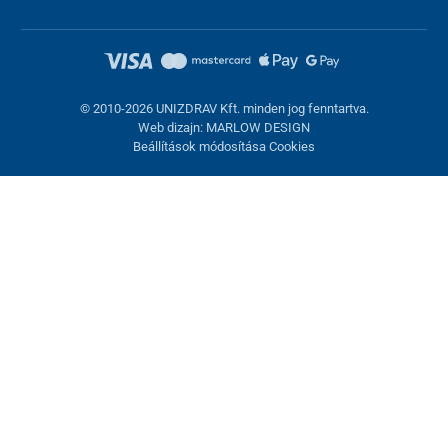
© 2010-2026 UNIZDRAV Kft. minden jog fenntartva.
Web dizajn: MARLOW DESIGN
Beállítások módosítása Cookies
Sütik beállítása
Ezek az oldalak cookie-kat használnak. Egyesek szükségesek az
oldal megfelelő működéséhez, másokat csak az Ön
hozzájárulásával használhatunk fel. Lehetősége van
visszautasítani az opcionális cookie-kat.
Elutasítani.
Feltétlenül szükséges
Teljesítmény