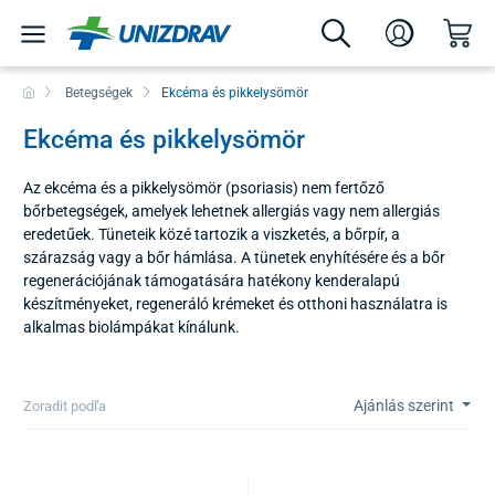
Betegségek
Ekcéma és pikkelysömör
Ekcéma és pikkelysömör
Az ekcéma és a pikkelysömör (psoriasis) nem fertőző
bőrbetegségek, amelyek lehetnek allergiás vagy nem allergiás
eredetűek. Tüneteik közé tartozik a viszketés, a bőrpír, a
szárazság vagy a bőr hámlása. A tünetek enyhítésére és a bőr
regenerációjának támogatására hatékony kenderalapú
készítményeket, regeneráló krémeket és otthoni használatra is
alkalmas biolámpákat kínálunk.
Ajánlás szerint
Zoradit podľa