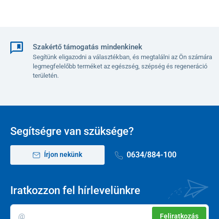
Szakértő támogatás mindenkinek
Segítünk eligazodni a választékban, és megtalálni az Ön számára
legmegfelelőbb terméket az egészség, szépség és regeneráció
területén.
Segítségre van szüksége?
0634/884-100
Írjon nekünk
Iratkozzon fel hírlevelünkre
Feliratkozás