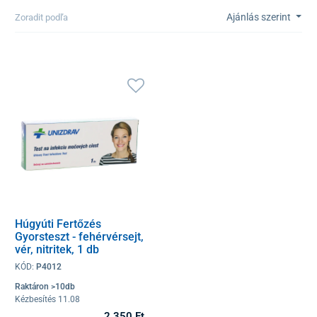
Ajánlás szerint
Zoradit podľa
Húgyúti Fertőzés
Gyorsteszt - fehérvérsejt,
vér, nitritek, 1 db
KÓD:
P4012
Raktáron >10db
Kézbesítés 11.08
2 350 Ft