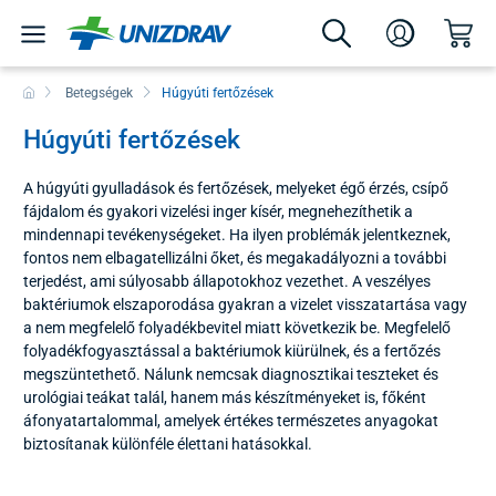
Betegségek
Húgyúti fertőzések
Húgyúti fertőzések
A húgyúti gyulladások és fertőzések, melyeket égő érzés, csípő
fájdalom és gyakori vizelési inger kísér, megnehezíthetik a
mindennapi tevékenységeket. Ha ilyen problémák jelentkeznek,
fontos nem elbagatellizálni őket, és megakadályozni a további
terjedést, ami súlyosabb állapotokhoz vezethet. A veszélyes
baktériumok elszaporodása gyakran a vizelet visszatartása vagy
a nem megfelelő folyadékbevitel miatt következik be. Megfelelő
folyadékfogyasztással a baktériumok kiürülnek, és a fertőzés
megszüntethető. Nálunk nemcsak diagnosztikai teszteket és
urológiai teákat talál, hanem más készítményeket is, főként
áfonyatartalommal, amelyek értékes természetes anyagokat
biztosítanak különféle élettani hatásokkal.