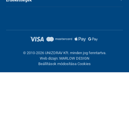
Érdekességek
© 2010-2026 UNIZDRAV Kft. minden jog fenntartva.
Web dizajn: MARLOW DESIGN
Beállítások módosítása Cookies
Sütik beállítása
Ezek az oldalak cookie-kat használnak. Egyesek szükségesek az
oldal megfelelő működéséhez, másokat csak az Ön
hozzájárulásával használhatunk fel. Lehetősége van
visszautasítani az opcionális cookie-kat.
Elutasítani.