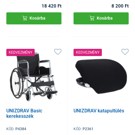
18 420 Ft
8 200 Ft
Kosárba
Kosárba
KEDVEZMÉNY
KEDVEZMÉNY
UNIZDRAV Basic
UNIZDRAV katapultülés
kerekesszék
KÓD:
P4384
KÓD:
P2361