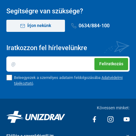
Segítségre van szüksége?
0634/884-100
Írjon nekünk
Iratkozzon fel hírlevelünkre
Feliratkozás
Beleegyezek a személyes adataim feldolgozásába
Adatvédelmi
tájékoztató
.
Kövessen minket: