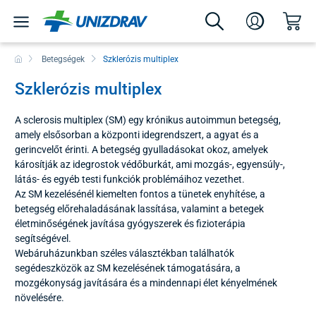
Betegségek
Szklerózis multiplex
Szklerózis multiplex
A sclerosis multiplex (SM) egy krónikus autoimmun betegség,
amely elsősorban a központi idegrendszert, a agyat és a
gerincvelőt érinti. A betegség gyulladásokat okoz, amelyek
károsítják az idegrostok védőburkát, ami mozgás-, egyensúly-,
látás- és egyéb testi funkciók problémáihoz vezethet.
Az SM kezelésénél kiemelten fontos a tünetek enyhítése, a
betegség előrehaladásának lassítása, valamint a betegek
életminőségének javítása gyógyszerek és fizioterápia
segítségével.
Webáruházunkban széles választékban találhatók
segédeszközök az SM kezelésének támogatására, a
mozgékonyság javítására és a mindennapi élet kényelmének
növelésére.