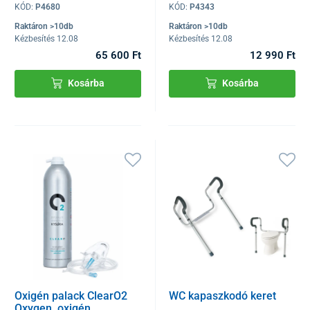
KÓD:
P4680
KÓD:
P4343
Raktáron >10db
Raktáron >10db
Kézbesítés 12.08
Kézbesítés 12.08
65 600 Ft
12 990 Ft
Kosárba
Kosárba
Oxigén palack ClearO2
WC kapaszkodó keret
Oxygen, oxigén