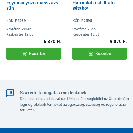
Egyensúlyozó masszázs
Háromlábú állítható
sün
sétabot
KÓD:
P2939
KÓD:
P2595
Raktáron >10db
Raktáron >5db
Kézbesítés 12.08
Kézbesítés 12.08
6 370 Ft
9 070 Ft
Kosárba
Kosárba
Szakértő támogatás mindenkinek
Segítünk eligazodni a választékban, és megtalálni az Ön számára
legmegfelelőbb terméket az egészség, szépség és regeneráció
területén.