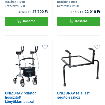
Raktáron >10db
Raktáron >10db
Kézbesítés 12.08
Kézbesítés 12.08
47 700 Ft
22 010 Ft
49 690 Ft
27 710 Ft
Kosárba
Kosárba
UNIZDRAV rollátor
UNIZDRAV felállást
hosszított
segítő eszköz
könyöktámasszal