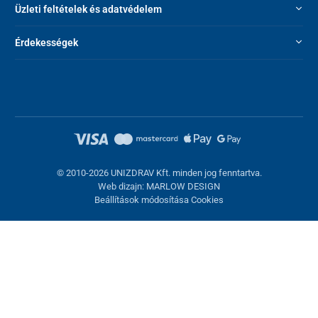
Üzleti feltételek és adatvédelem
Érdekességek
© 2010-2026 UNIZDRAV Kft. minden jog fenntartva.
Web dizajn: MARLOW DESIGN
Beállítások módosítása Cookies
Sütik beállítása
Ezek az oldalak cookie-kat használnak. Egyesek szükségesek az
oldal megfelelő működéséhez, másokat csak az Ön
hozzájárulásával használhatunk fel. Lehetősége van