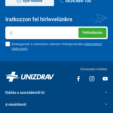
0634/884-100
Írjon nekünk
Iratkozzon fel hírlevelünkre
Feliratkozás
Beleegyezek a személyes adataim feldolgozásába
Adatvédelmi
tájékoztató
.
Kövessen minket:
Elállás a szerződéstől itt
A vásárlásról