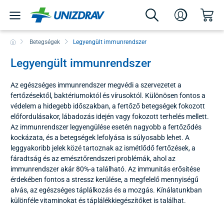
Betegségek
Legyengült immunrendszer
Legyengült immunrendszer
Az egészséges immunrendszer megvédi a szervezetet a
fertőzésektől, baktériumoktól és vírusoktól. Különösen fontos a
védelem a hidegebb időszakban, a fertőző betegségek fokozott
előfordulásakor, lábadozás idején vagy fokozott terhelés mellett.
Az immunrendszer legyengülése esetén nagyobb a fertőződés
kockázata, és a betegségek lefolyása is súlyosabb lehet. A
leggyakoribb jelek közé tartoznak az ismétlődő fertőzések, a
fáradtság és az emésztőrendszeri problémák, ahol az
immunrendszer akár 80%-a található. Az immunitás erősítése
érdekében fontos a stressz kerülése, a megfelelő mennyiségű
alvás, az egészséges táplálkozás és a mozgás. Kínálatunkban
különféle vitaminokat és táplálékkiegészítőket is találhat.