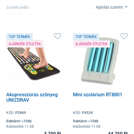
Ajánlás szerint
Zoradit podľa
TOP TERMÉK
TOP TERMÉK
AJÁNDÉK ÖTLETEK
AJÁNDÉK ÖTLETEK
Akupresszúrás szőnyeg
Mini szolárium RT8801
UNIZDRAV
KÓD:
P2869
KÓD:
P4534
Raktáron >10db
Raktáron >10db
Kézbesítés 11.08
Kézbesítés 11.08
3 700 Ft
44 750 Ft