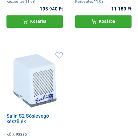
Kézbesítés 11.08
Kézbesítés 11.08
105 940 Ft
11 180 Ft
Kosárba
Kosárba
Salin S2 Sóslevegő
készülék
KÓD:
P2330