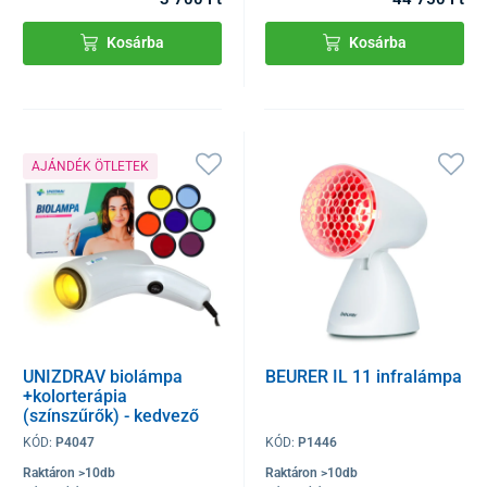
Kosárba
Kosárba
AJÁNDÉK ÖTLETEK
UNIZDRAV biolámpa
BEURER IL 11 infralámpa
+kolorterápia
(színszűrők) - kedvező
szett
KÓD:
P4047
KÓD:
P1446
Raktáron >10db
Raktáron >10db