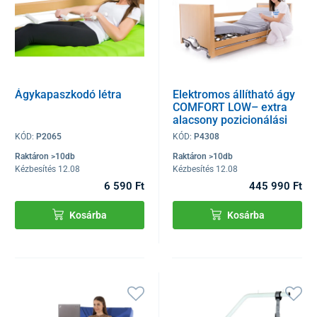
Ágykapaszkodó létra
Elektromos állítható ágy
COMFORT LOW– extra
alacsony pozicionálási
funkcióval
KÓD:
P2065
KÓD:
P4308
Raktáron >10db
Raktáron >10db
Kézbesítés 12.08
Kézbesítés 12.08
6 590 Ft
445 990 Ft
Kosárba
Kosárba