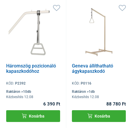
Háromszög pozicionáló
Geneva állíthatható
kapaszkodóhoz
ágykapaszkodó
KÓD:
P2392
KÓD:
P0116
Raktáron >10db
Raktáron >1db
Kézbesítés 12.08
Kézbesítés 12.08
6 390 Ft
88 780 Ft
Kosárba
Kosárba