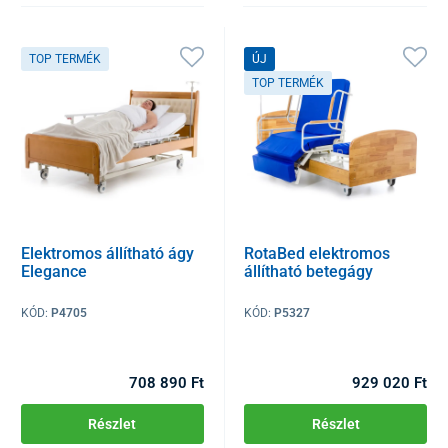
TOP TERMÉK
ÚJ
TOP TERMÉK
Elektromos állítható ágy
RotaBed elektromos
Elegance
állítható betegágy
KÓD:
P4705
KÓD:
P5327
708 890 Ft
929 020 Ft
Részlet
Részlet