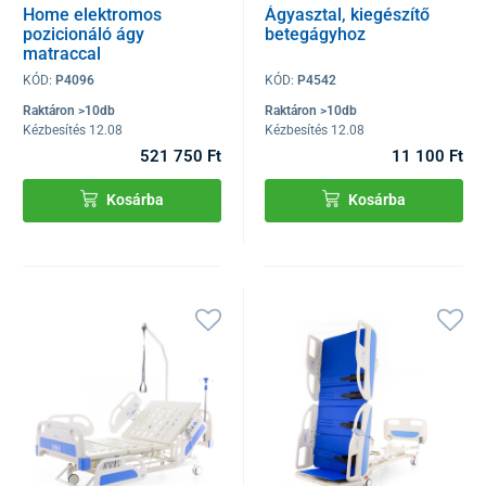
Home elektromos
Ágyasztal, kiegészítő
pozicionáló ágy
betegágyhoz
matraccal
KÓD:
P4096
KÓD:
P4542
Raktáron >10db
Raktáron >10db
Kézbesítés 12.08
Kézbesítés 12.08
521 750 Ft
11 100 Ft
Kosárba
Kosárba