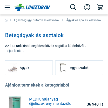
Egészségügyi bútorok és eszközök
Ágyak és ápolási eszközök
Betegágyak és asztalok
Az általunk kínált segédeszközök segítik a különböző
nehézségekkel küzdő fekvő betegekről való gondoskodást. Ide
Teljes leírás
tartoznak az elektromos és mechanikus ápolási
ágyak/betegágyak, és ágyasztalok.
Ágyak
Ágyasztalok
Ajánlott termékek a kategóriából
MEDIK műanyag
éjjeliszekrény, mentazöld
36 940 Ft