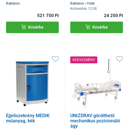
Raktáron
Raktáron >10db
Kézbesítés 12.08
521 750 Ft
24 250 Ft
Kosárba
Kosárba
KEDVEZMÉNY
Éjjeliszekrény MEDIK
UNIZDRAV gördíthető
műanyag, kék
mechanikus pozicionáló
ágy