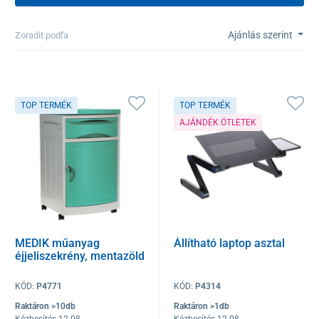
Ajánlás szerint
Zoradit podľa
TOP TERMÉK
TOP TERMÉK
AJÁNDÉK ÖTLETEK
MEDIK műanyag
Állítható laptop asztal
éjjeliszekrény, mentazöld
KÓD:
P4771
KÓD:
P4314
Raktáron >10db
Raktáron >1db
Kézbesítés 12.08
Kézbesítés 12.08