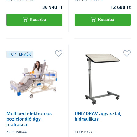
36 940 Ft
12 680 Ft
Kosárba
Kosárba
TOP TERMÉK
Multibed elektromos
UNIZDRAV ágyasztal,
pozicionáló ágy
hidraulikus
matraccal
KÓD:
P4044
KÓD:
P3271