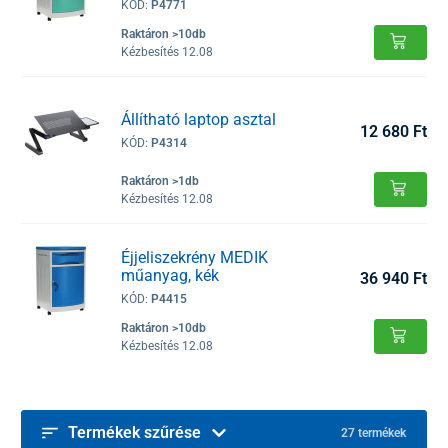
KÓD:
P4771
Raktáron >10db
Kézbesítés 12.08
Állítható laptop asztal
12 680 Ft
KÓD:
P4314
Raktáron >1db
Kézbesítés 12.08
Éjjeliszekrény MEDIK
műanyag, kék
36 940 Ft
KÓD:
P4415
Raktáron >10db
Kézbesítés 12.08
Termékek szűrése
27 termékek