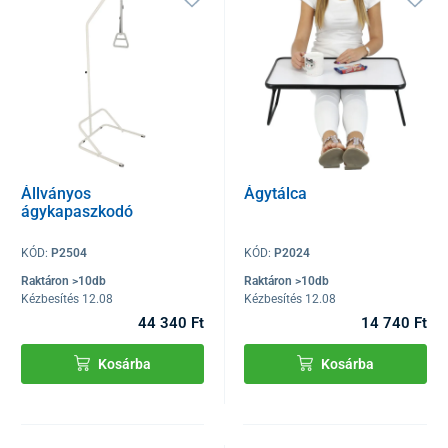
Állványos
Ágytálca
ágykapaszkodó
KÓD:
P2504
KÓD:
P2024
Raktáron >10db
Raktáron >10db
Kézbesítés 12.08
Kézbesítés 12.08
44 340 Ft
14 740 Ft
Kosárba
Kosárba