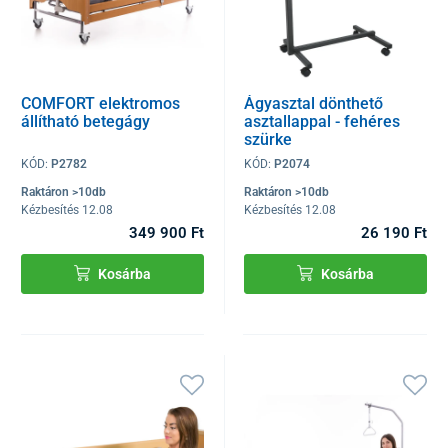
COMFORT elektromos
Ágyasztal dönthető
állítható betegágy
asztallappal - fehéres
szürke
KÓD:
P2782
KÓD:
P2074
Raktáron >10db
Raktáron >10db
Kézbesítés 12.08
Kézbesítés 12.08
349 900 Ft
26 190 Ft
Kosárba
Kosárba