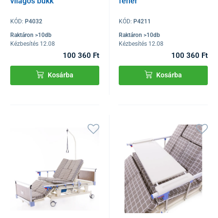
világos bükk
fehér
KÓD:
P4032
KÓD:
P4211
Raktáron >10db
Raktáron >10db
Kézbesítés 12.08
Kézbesítés 12.08
100 360 Ft
100 360 Ft
Kosárba
Kosárba