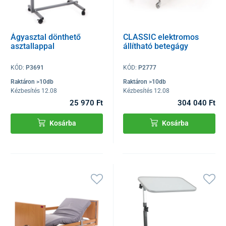
Ágyasztal dönthető
CLASSIC elektromos
asztallappal
állítható betegágy
KÓD:
P3691
KÓD:
P2777
Raktáron >10db
Raktáron >10db
Kézbesítés 12.08
Kézbesítés 12.08
25 970 Ft
304 040 Ft
Kosárba
Kosárba