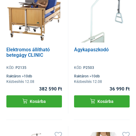
Elektromos állítható
Ágykapaszkodó
betegágy CLINIC
KÓD:
P2135
KÓD:
P2503
Raktáron >10db
Raktáron >10db
Kézbesítés 12.08
Kézbesítés 12.08
382 590 Ft
36 990 Ft
Kosárba
Kosárba