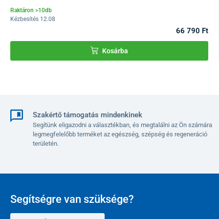
megkönnyíti a beteg higiéniai ellátását.
Raktáron >10db
Kézbesítés 12.08
66 790 Ft
Kosárba
Szakértő támogatás mindenkinek
Segítünk eligazodni a választékban, és megtalálni az Ön számára
legmegfelelőbb terméket az egészség, szépség és regeneráció
területén.
A Multibed elektromos állítható ágy, kiemelkedik
többfunkciós
kialakításával és egyszerű kezelhetőségével. Hosszú távon
Segítségre van szüksége?
fekvő betegek számára biztosítja a szükséges kényelmet, és
megkönnyíti az ápolók számára a betegellátást.