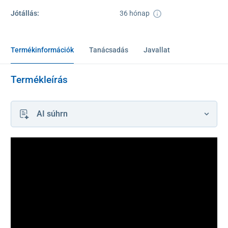
Jótállás:
36 hónap
Termékinformációk
Tanácsadás
Javallat
Termékleírás
AI súhrn