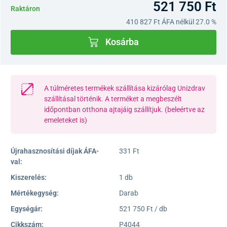
521 750 Ft
Raktáron
410 827 Ft
ÁFA nélkül 27.0 %
Kosárba
A túlméretes termékek szállítása kizárólag Unizdrav
szállításal történik. A terméket a megbeszélt
időpontban otthona ajtajáig szállítjuk. (beleértve az
emeleteket is)
Újrahasznosítási díjak ÁFA-
331 Ft
val:
Kiszerelés:
1 db
Mértékegység:
Darab
Egységár:
521 750 Ft / db
Cikkszám:
P4044