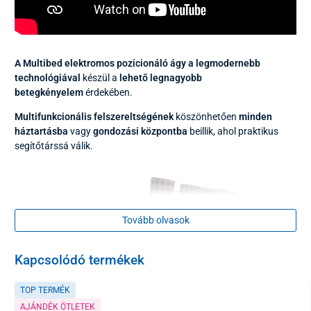
A Multibed elektromos pozicionáló ágy
a legmodernebb
technológiával
készül a
lehető legnagyobb
betegkényelem
érdekében.
Multifunkcionális felszereltségének
köszönhetően
minden
háztartásba
vagy
gondozási központba
beillik, ahol praktikus
segítőtárssá válik.
Tovább olvasok
Kapcsolódó termékek
TOP TERMÉK
AJÁNDÉK ÖTLETEK