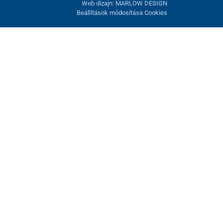
Web dizajn: MARLOW DESIGN
Beállítások módosítása Cookies
atunk fel. Lehetősége van visszautasítani az opcionális cookie-