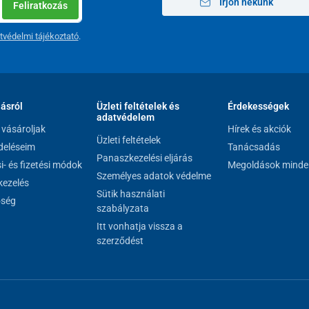
Írjon nekünk
Feliratkozás
tvédelmi tájékoztató
.
75 kg
135 cm
11 cm
lásról
Üzleti feltételek és
Érdekességek
adatvédelem
vásároljak
Hírek és akciók
67 cm
Üzleti feltételek
eléseim
Tanácsadás
Panaszkezelési eljárás
3 cm
si- és fizetési módok
Megoldások minde
Személyes adatok védelme
ezelés
17 cm - szíj nélkül
Sütik használati
őség
szabályzata
5 kg
Itt vonhatja vissza a
szerződést