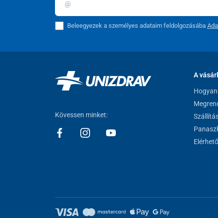
Technikai adatok:
Beleegyezek a személyes adataim feldolgozásába
Ada
Terhelhetőség
Magasság
Szélesség
A vásár
Hogyan 
Mélység
Megrend
A cső átmérője
Kövessen minket:
Szállítá
Panaszk
A háromszög magassága
Elérhet
Tömeg