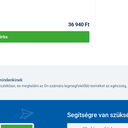
KÓD:
P4044
Raktáron
36 940 Ft
árba
mindenkinek
lasztékban, és megtalálni az Ön számára legmegfelelőbb terméket az egészség, 
Segítségre van szüks