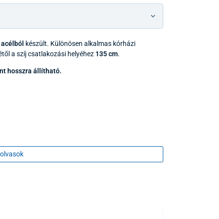
 acélból
készült. Különösen alkalmas kórházi
ől a szíj csatlakozási helyéhez
135 cm
.
nt hosszra állítható.
olvasok
TOP TERMÉK