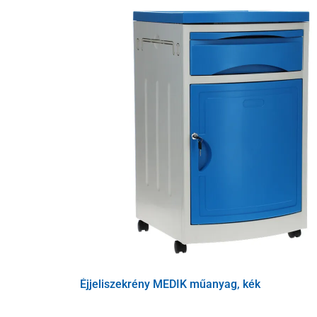
4 hajlított acélváz
5 háromszögű kapaszkodó, állítható szíjjal
Éjjeliszekrény MEDIK műanyag, kék