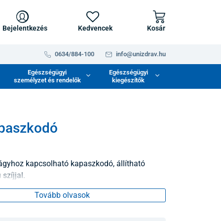
Bejelentkezés
Kedvencek
Kosár
0634/884-100
info@unizdrav.hu
Egészségügyi
Egészségügyi
személyzet és rendelők
kiegészítők
paszkodó
gyhoz kapcsolható kapaszkodó, állítható
szíjjal.
Tovább olvasok