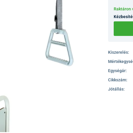
Raktáron 
Kézbesíté
Kiszerelés:
Mértékegysé
Egységár:
Cikkszám:
Jótállás: