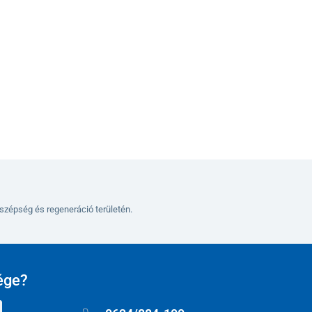
Kosárba
szépség és regeneráció területén.
ége?