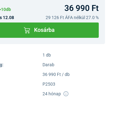
36 990 Ft
>10db
s 12.08
29 126 Ft
ÁFA nélkül 27.0 %
Kosárba
1 db
g:
Darab
36 990 Ft / db
P2503
24 hónap