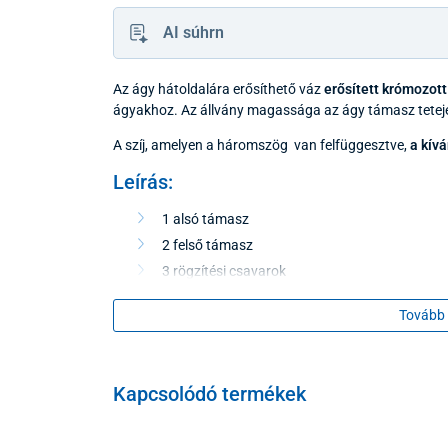
AI súhrn
Az ágy hátoldalára erősíthető váz
erősített krómozott
ágyakhoz. Az állvány magassága az ágy támasz tetejét
A szíj, amelyen a háromszög van felfüggesztve,
a kívá
Leírás:
1 alsó támasz
2 felső támasz
3 rögzítési csavarok
Tovább 
Kapcsolódó termékek