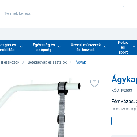
Relax
ozgás és
Egészség és
Orvosi műszerek
és
mobilitás
szépség
és tesztek
sport
si eszközök
Betegágyak és asztalok
Ágyak
Ágyka
KÓD:
P2503
Fémvázas, á
hosszúságú 