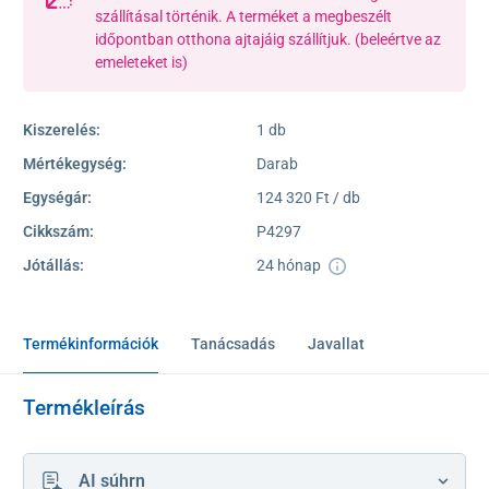
szállításal történik. A terméket a megbeszélt
időpontban otthona ajtajáig szállítjuk. (beleértve az
emeleteket is)
Kiszerelés:
1 db
Mértékegység:
Darab
Egységár:
124 320 Ft / db
Cikkszám:
P4297
Jótállás:
24 hónap
Termékinformációk
Tanácsadás
Javallat
Termékleírás
AI súhrn