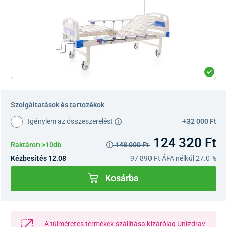
Szolgáltatások és tartozékok
Igénylem az összeszerelést
+32 000 Ft
124 320 Ft
Raktáron >10db
148 000 Ft
Kézbesítés 12.08
97 890 Ft
ÁFA nélkül 27.0 %
Kosárba
A túlméretes termékek szállítása kizárólag Unizdrav