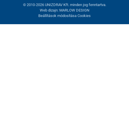
© 2010-2026 UNIZDRAV Kft. minden jog fenntartva.
Web dizajn: MARLOW DESIGN
Beállítások módosítása Cookies
Sütik beállítása
Ezek az oldalak cookie-kat használnak. Egyesek szükségesek az
oldal megfelelő működéséhez, másokat csak az Ön
hozzájárulásával használhatunk fel. Lehetősége van
visszautasítani az opcionális cookie-kat.
Elutasítani.
Feltétlenül szükséges
Teljesítmény
Marketing sütik
Mindent elfogadni
Beállítások kezelése