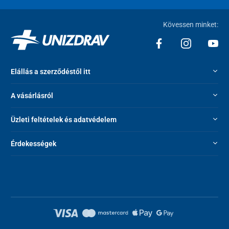
Műszaki adatok
Kövessen minket:
Hát-rész dőlésszöge
70°-ig
A lábrész dőlésszöge
30°-ig
Teherbírás
260 kg
Elállás a szerződéstől itt
Ágy súlya
60 kg
A vásárlásról
Ágy méretei fejrész
208 x 96 x 50 cm
nélkül (HxSZxM)
Üzleti feltételek és adatvédelem
Fekvőfelület méretei
196 x 90 cm
Érdekességek
(HxSZ)
Kerék átmérője
12,5 cm
Oldalkorlát
35/40 cm (a beszállító aktuális
magassága
készletétől függően)