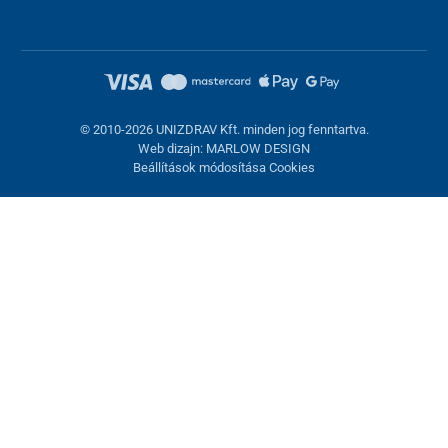
© 2010-2026 UNIZDRAV Kft. minden jog fenntartva.
Web dizajn: MARLOW DESIGN
Beállítások módosítása Cookies
Sütik beállítása
Ezek az oldalak cookie-kat használnak. Egyesek szükségesek az
oldal megfelelő működéséhez, másokat csak az Ön
hozzájárulásával használhatunk fel. Lehetősége van
visszautasítani az opcionális cookie-kat.
Elutasítani.
Feltétlenül szükséges
Teljesítmény