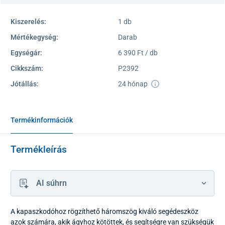
Kiszerelés:
1 db
Mértékegység:
Darab
Egységár:
6 390 Ft / db
Cikkszám:
P2392
Jótállás:
24 hónap
Termékinformációk
Termékleírás
AI súhrn
A kapaszkodóhoz rögzíthető háromszög kiváló segédeszköz
azok számára, akik ágyhoz kötöttek, és segítségre van szükségük