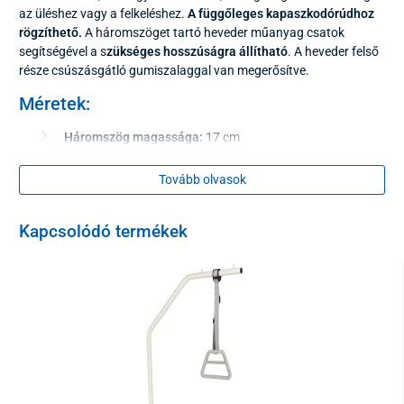
az üléshez vagy a felkeléshez.
A függőleges kapaszkodórúdhoz
rögzíthető.
A háromszöget tartó heveder műanyag csatok
segítségével a s
zükséges hosszúságra állítható
. A heveder felső
része csúszásgátló gumiszalaggal van megerősítve.
Méretek:
Háromszög magassága:
17 cm
Vastagság:
2 cm
Tovább olvasok
Szélesség alul:
25 cm
Szélesség felül:
14 cm
Kapcsolódó termékek
Maximális pánthossz:
46 cm