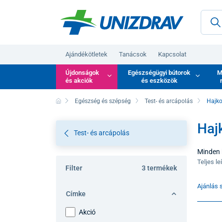
Ajándékötletek
Tanácsok
Kapcsolat
Újdonságok
Egészségügyi bútorok
M
és akciók
és eszközök
Egészség és szépség
Test- és arcápolás
Hajk
Haj
Test- és arcápolás
Minden 
frizurá
Teljes le
Filter
3 termékek
hanem a 
mélytápl
Ajánlás s
Címke
Akció