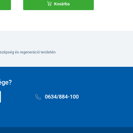
Kosárba
szépség és regeneráció területén.
ége?
0634/884-100