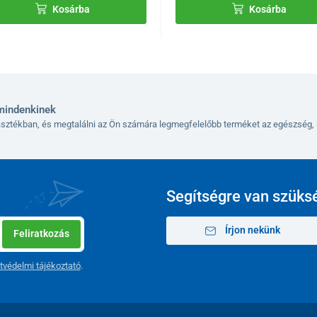
Kosárba
Kosárba
mindenkinek
lasztékban, és megtalálni az Ön számára legmegfelelőbb terméket az egészség, 
Segítségre van szüks
Írjon nekünk
Feliratkozás
tvédelmi tájékoztató
.