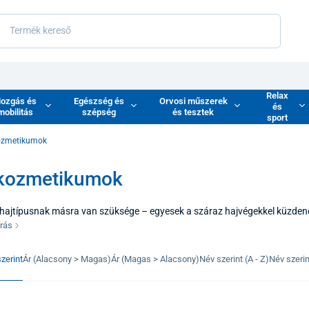
Relax
ozgás és
Egészség és
Orvosi műszerek
és
mobilitás
szépség
és tesztek
sport
ozmetikumok
kozmetikumok
hajtípusnak másra van szüksége – egyesek a száraz hajvégekkel küzden
juknak volumen növelésére van szükségük. A minőségi hajkozmetikumok az 
írás
hajtövektől fogva egészséges is legyen. Kínálatunkban olyan termékeket 
álással ötvözik, hogy a napi ápolást kellemes rituálévá varázsolják.
zerint
Ár (Alacsony > Magas)
Ár (Magas > Alacsony)
Név szerint (A - Z)
Név szerint