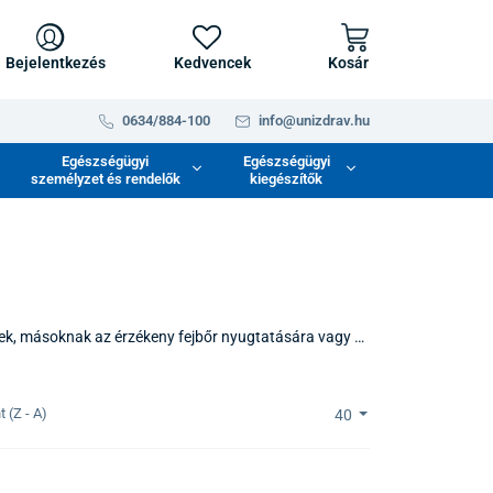
Bejelentkezés
Kedvencek
Kosár
0634/884-100
info@unizdrav.hu
Egészségügyi
Egészségügyi
személyzet és rendelők
kiegészítők
ek, másoknak az érzékeny fejbőr nyugtatására vagy a
alapjai annak, hogy a hajad ne csak jól nézzen ki,
találsz, amelyek a gyengéd tisztítást a
 (Z - A)
40