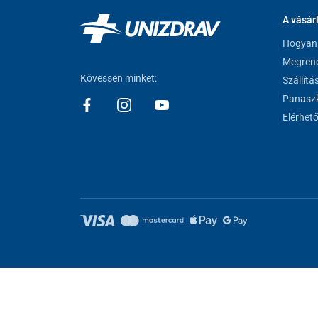
A vásár
Hogyan 
Megrend
Kövessen minket:
Szállítá
Panaszk
Elérhet