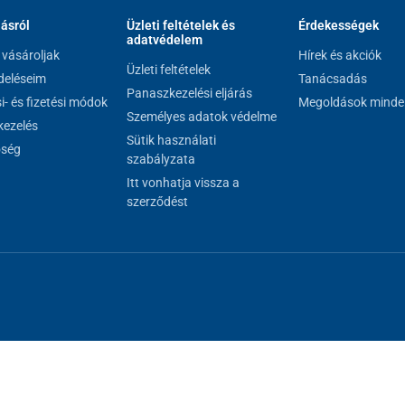
lásról
Üzleti feltételek és
Érdekességek
adatvédelem
vásároljak
Hírek és akciók
Üzleti feltételek
eléseim
Tanácsadás
Panaszkezelési eljárás
si- és fizetési módok
Megoldások minde
Személyes adatok védelme
ezelés
Sütik használati
őség
szabályzata
Itt vonhatja vissza a
szerződést