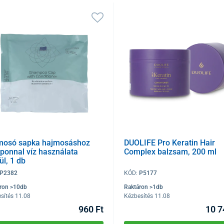
mosó sapka hajmosáshoz
DUOLIFE Pro Keratin Hair
ponnal víz használata
Complex balzsam, 200 ml
ül, 1 db
P2382
KÓD:
P5177
ron >10db
Raktáron >1db
sítés 11.08
Kézbesítés 11.08
960 Ft
10 7