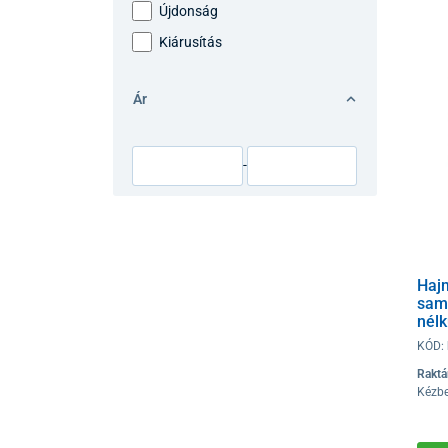
Újdonság
Kiárusítás
Ár
-
Haj
sam
nélk
KÓD:
Raktá
Kézbe