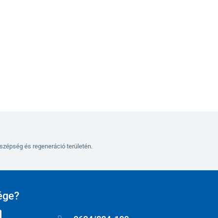
Kosárba
szépség és regeneráció területén.
ége?