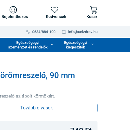
Bejelentkezés
Kedvencek
Kosár
0634/884-100
info@unizdrav.hu
Egészségügyi
Egészségügyi
személyzet és rendelők
kiegészítők
körömreszelő, 90 mm
eszelő az ápolt körmökért.
Tovább olvasok