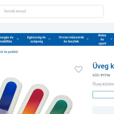
Relax
ozgás és
Egészség és
Orvosi műszerek
és
mobilitás
szépség
és tesztek
sport
űr és pedikűr
Üveg 
KÓD:
P1716
Üveg körömr