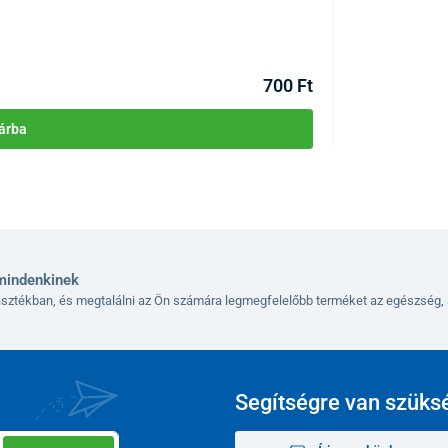
KÓD:
P1713
Raktáron >10db
Kézbesítés 11.08
700 Ft
árba
mindenkinek
lasztékban, és megtalálni az Ön számára legmegfelelőbb terméket az egészség, 
Segítségre van szüks