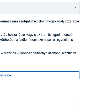
formázására szolgál,
miközben megakadályozza azok
hatás hozza létre
, vagyis az ipari üvegpolírozásból
öszönhetően a felület finom szemcsés és egyenletes
k. A reszelők különböző színárnyalatokban készülnek.
olvasok