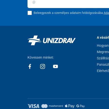
Beleegyezek a személyes adataim feldolgozásába
Ada
A vásár
Hogyan 
Megrend
Kövessen minket:
Szállítá
Panaszk
Elérhet