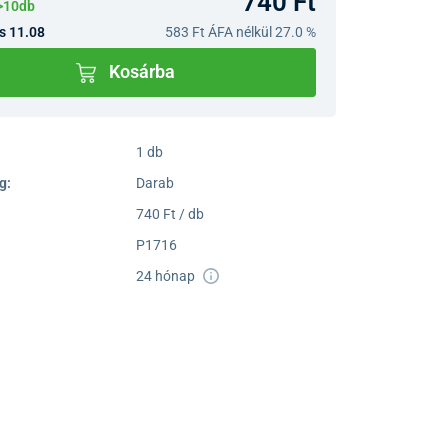
740 Ft
>10db
s 11.08
583 Ft
ÁFA nélkül 27.0 %
Kosárba
1 db
g:
Darab
740 Ft / db
P1716
24 hónap