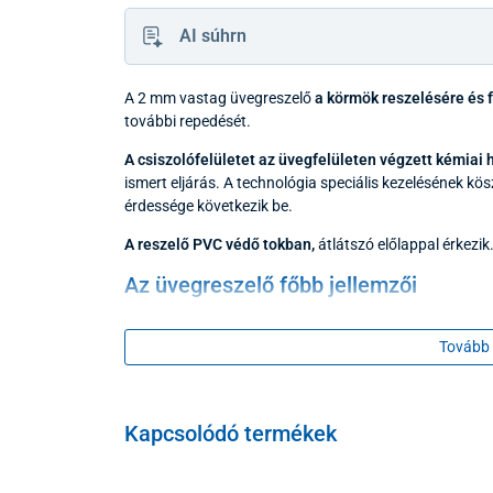
AI súhrn
A 2 mm vastag üvegreszelő
a körmök reszelésére és 
további repedését.
A csiszolófelületet az üvegfelületen végzett kémiai 
ismert eljárás. A technológia speciális kezelésének k
érdessége következik be.
A
reszelő PVC védő tokban,
átlátszó előlappal érkezi
Az üvegreszelő főbb jellemzői
Élettartam,
Tovább 
Takarékosság,
Higiénia,
Szilárdság,
Kapcsolódó termékek
Biztonság,
Sokoldalúság.