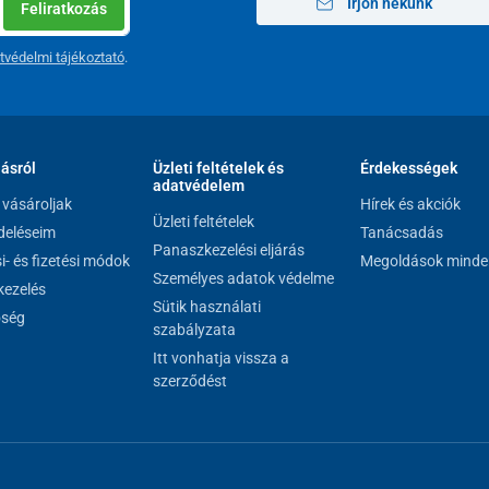
Írjon nekünk
Feliratkozás
tvédelmi tájékoztató
.
lásról
Üzleti feltételek és
Érdekességek
adatvédelem
vásároljak
Hírek és akciók
Üzleti feltételek
eléseim
Tanácsadás
Panaszkezelési eljárás
si- és fizetési módok
Megoldások minde
Személyes adatok védelme
ezelés
Sütik használati
őség
szabályzata
Itt vonhatja vissza a
szerződést