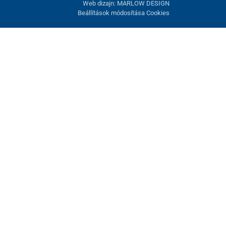
Web dizajn: MARLOW DESIGN
Beállítások módosítása Cookies
atunk fel. Lehetősége van visszautasítani az opcionális cookie-