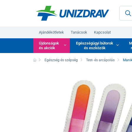
Ajándékötletek
Tanácsok
Kapcsolat
Újdonságok
Egészségügyi bútorok
M
és akciók
és eszközök
Egészség és szépség
Test- és arcápolás
Manik