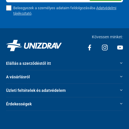
Beleegyezek a személyes adataim feldolgozásába
Adatvédelmi
tájékoztató
.
Kövessen minket:
Elállás a szerződéstől itt
A vásárlásról
Üzleti feltételek és adatvédelem
Érdekességek