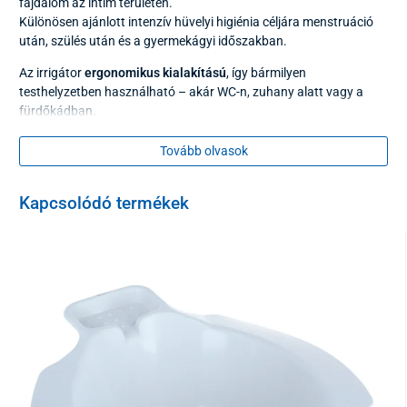
fájdalom az intim területen.
Különösen ajánlott intenzív hüvelyi higiénia céljára menstruáció
után, szülés után és a gyermekágyi időszakban.
Az irrigátor
ergonomikus kialakítású
, így bármilyen
testhelyzetben használható – akár WC-n, zuhany alatt vagy a
fürdőkádban.
A speciális membrán megakadályozza az öblítőfolyadék
visszaszívását, valamint csökkenti a nyomást a használat során,
Tovább olvasok
ezért normál terhesség idején is biztonságosan alkalmazható.
Kapcsolódó termékek