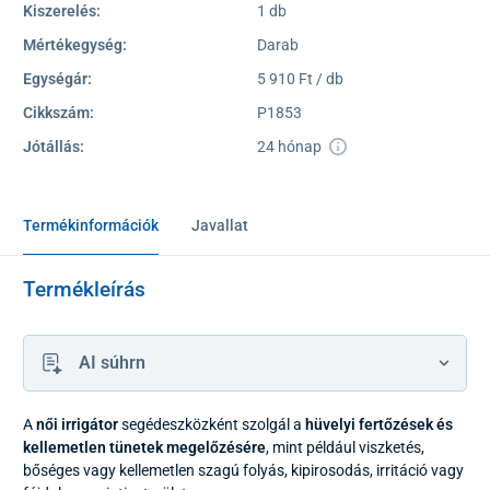
Kiszerelés:
1 db
Mértékegység:
Darab
Egységár:
5 910 Ft / db
Cikkszám:
P1853
Jótállás:
24 hónap
Termékinformációk
Javallat
Termékleírás
AI súhrn
A
női irrigátor
segédeszközként szolgál a
hüvelyi fertőzések és
kellemetlen tünetek megelőzésére
, mint például viszketés,
bőséges vagy kellemetlen szagú folyás, kipirosodás, irritáció vagy