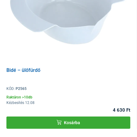
Bidé – ülőfürdő
KÓD:
P2565
Raktáron >10db
Kézbesítés 12.08
4 630 Ft
Kosárba