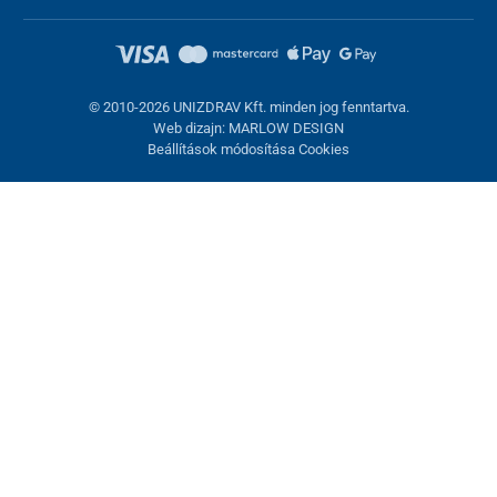
© 2010-2026 UNIZDRAV Kft. minden jog fenntartva.
Web dizajn: MARLOW DESIGN
Beállítások módosítása Cookies
Sütik beállítása
Ezek az oldalak cookie-kat használnak. Egyesek szükségesek az
oldal megfelelő működéséhez, másokat csak az Ön
hozzájárulásával használhatunk fel. Lehetősége van
visszautasítani az opcionális cookie-kat.
Elutasítani.
Feltétlenül szükséges
Teljesítmény