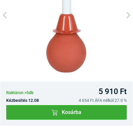
5 910 Ft
Raktáron >5db
Kézbesítés 12.08
4 654 Ft
ÁFA nélkül 27.0 %
Kosárba