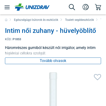
Egészségügyi bútorok és eszközök
Toalett segédeszközök
Toal
Intim női zuhany - hüvelyöblítő
KÓD:
P1853
Háromrészes gumiból készült női irrigátor, amely intim
higiéniai célokra szolgál.
Tovább olvasok